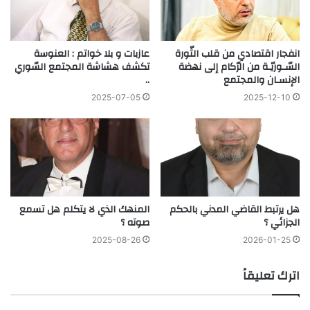
انفجار اقتصادي من قلب الثّورة
عازبات و بلا خواتم : العنوسة
السّـوريّـة من الرّكام إلى نهضة
تكشف هشاشة المجتمع السّوري
الإنسـان والمجتمع
..
2025-07-05
2025-12-10
هل يرتبط القاضي المدني بالحكم
المنهك الذي لا يتكلم هل تسمع
الجزائي ؟
صوته ؟
2025-08-26
2026-01-25
اترك تعليقاً