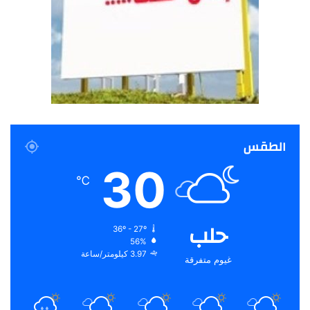
الطقس
30
℃
حلب
36º - 27º
56%
3.97 كيلومتر/ساعة
غيوم متفرقة