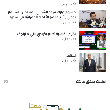
منذ يومين
مشروع “بارك فيو” السّكني المتكامل .. استثمار
نوعي يرسّخ ملامح النّهضة العمرانيّة في سوريا
منذ يومين
الأيام القاسية تصنع الأيادي التي لا ترتجف
منذ 4 أيام
تهنئة…
منذ 4 أيام
اعلانك يحقق غايتك