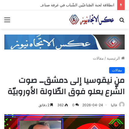
انطلاقة لجنة الصّناعيّين الشّباب في غرفة صناعة دمشق وريفها لدعم المشاركة الشّبابيّة في الصّناعة
بحث
الق
عن
الرئيسية
/
مقالات
مقالات
من نيقوسيا إلى دمشق… صوت
الشّرع يعلو فوق الطّاولة الأوروبيّة
غاليا
2026-04-24
0
362
2 دقائق