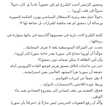
وحضور الرّئيس أحمـد الشّـرع لم يكن حضوراً عادياً بل كان دخولاً
مدويّاً إلى قلب أوروبا …..
دخولاً حمل معه رمزية الاستقلال السياسي ووزن الحكمة السورية
ورسالة أن دمشق لم تعد متلقية للقرارات بل صانعة لها !!!
كلمة الشّرع كانت نارية في مضمونها أكاديمية في بنائها متوازنة في
رسائلها…
تحدث عن الشراكة المتوسطية بلغة لا تعرف المجاملة…
مؤكّداً أن أوروبا تحتاج إلى سوريا بقدر حاجة سوريا إلى أوروبا…
وأن أمن الطاقة لا يمكن ضمانه دون دمشق!!!
حذر من تداعيات إغلاق مضيق هرمز فوضع القادة الأوروبيين أمام
حقيقة أن سوريا تقرأ المشهد العالمي بعين استراتيجية…
لا تقل عمقاً عن كبريات العواصم …
وربط عودة اللاجئين بالاستثمارات الدولية …
فحوّل القضية من ملف إنساني إلى مشروع اقتصادي يعيد بناء
الوطن…
وأكّد أن رفع العقوبات التدريجي ليس تنازلاً بل اعترافاً بأن سوريا