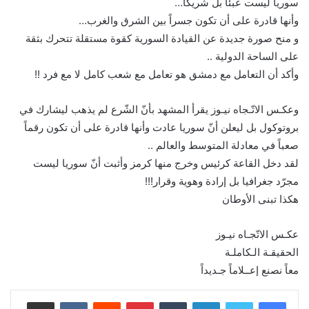
سوريا ليست عبئاً بل شريكاً…
وأنها قادرة على أن تكون جسراً بين الشرق والغرب…
و منح صورة جديدة عن القيادة السورية كقوة مستقلة تتحرك بثقة
على الساحة الدولية ..
وأكد أن التعامل مع دمشق هو تعامل مع شعب كامل لا مع فرد !!
وعكـس الاتّـجاه نيـوز يقرأ المشهد بأنّ الشّرع لم يذهب ليشارك في
بروتوكول بل ليعلن أنّ سوريا عادت وأنها قادرة على أن تكون رقماً
صعباً في معادلة المتوسط والعالم ..
لقد دخل القاعة كرئيس وخرج منها كرمز وأثبت أنّ سوريا ليست
مجرّد جغرافيا بل إرادة وهوية وقرار!!!
هكذا تبنى الأوطان
عكـس الاتّجـاه نيـوز
الحقيقـة الـكاملـة
معاً نصنع إعــلاماً جـديداً
لينكدإن
بينتيريست
مشاركة عبر البريد