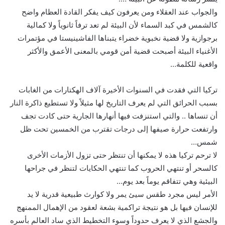
والجواب عند العقلاء ومن يعرفون كيف يفكر القادة العظام واضح
كالشمس في كبد السماء لأن البيئة لم تعد ترفاً ثانوياً ولا كمالية
برجوازية ولا قضية نخبوية خضراء يتبناها الفاشينيستا في مؤتمرات
الأغنياء البيئة أصبحت قضية أمن قومي بالمعنى الأعمق والأكثر
واقعية للكلمة…
تركيا التي فقدت في السنوات الأخيرة آلاف الهكتارات من الغابات
بسبب الحرائق التي لم يعرف التاريخ لها مثيلاً ولا تستطيع ذاكرة النار
أن تنساها .. والتي استنزفت فيها أنهارها الجارية حتى كادت تجف
وارتفعت حرارة صيفها إلى درجات تقترب من الخمسين تحت ظل
شمس…
لا ترحم تركيا هذه لا يمكنها أن تنتظر حتى تزول الأزمات الأخرى
كالسحر أو تنتهي الحروب كما تنتهي الحكايات لتنظر في جراحها
البيئية وهي تتفاقم يوماً بعد يوم…
الأمر ليس مجرد طقس سيئ يمر ولا كوارث طبيعية قدرية لا يد
للإنسان فيها بل هو نتيجة تراكمية بشعة لعقود من الإهمال الممنهج
والجشع الذي لا يعرف حدوداً وسوء التخطيط الذي ساد العالم بأسره