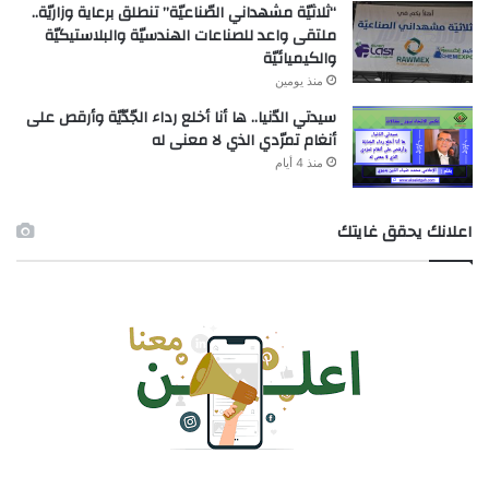
“ثلاثيّة مشهداني الصّناعيّة” تنطلق برعاية وزاريّة..
ملتقى واعد للصناعات الهندسيّة والبلاستيكيّة
والكيميائيّة
منذ يومين
سيدتي الدّنيا.. ها أنا أخلع رداء الجّدّيّة وأرقص على
أنغام تمرّدي الذي لا معنى له
منذ 4 أيام
اعلانك يحقق غايتك