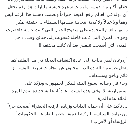
خلالها أكثر من خمسة مليارات شجرة خمسة مليارات هذا رقم يجعل
أي دولة في العالم ترفع القبعة احتراماً وتصمت دهشة هذا الرقم ليس
وهماً ولا خيالاً ولا كذبة انتخابية يصدقها البسطاء بل حقيقة يمكن
رؤيتها بالعين المجردة على سفوح الجبال التي كانت عارية فاخضرت
وحواف الطرق التي كانت قاحلة فتحولت إلى جنائن وحتى داخل
المدن التي أصبحت تتنفس بعد أن كانت مختنقة!!!
أردوغان ليس بحاجة إلى إعادة اكتشاف العجلة في هذا الملف كما
يفعل غيره من القادة الذين يبحثون عن إنجازات سريعة المشروع
قائم وناجح ومستدام..
وجاء في رسالة أسبوع البيئة ليذكر الجمهور به ويؤكد على
استمراريته بلا توقف هذه ليست وعوداً انتخابية جديدة تقدم للمرة
المائة هذه المرة ..
بل تأكيد على أن حماية الغابات وزيادة الرقعة الخضراء أصبحت جزءاً
من ثوابت السياسة التركية العميقة بغض النظر عن الحكومات أو
الرؤساء أو الأحزاب!!