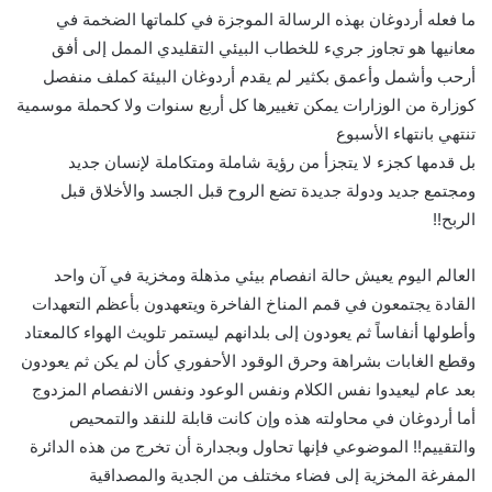
ما فعله أردوغان بهذه الرسالة الموجزة في كلماتها الضخمة في
معانيها هو تجاوز جريء للخطاب البيئي التقليدي الممل إلى أفق
أرحب وأشمل وأعمق بكثير لم يقدم أردوغان البيئة كملف منفصل
كوزارة من الوزارات يمكن تغييرها كل أربع سنوات ولا كحملة موسمية
تنتهي بانتهاء الأسبوع
بل قدمها كجزء لا يتجزأ من رؤية شاملة ومتكاملة لإنسان جديد
ومجتمع جديد ودولة جديدة تضع الروح قبل الجسد والأخلاق قبل
الربح!!
العالم اليوم يعيش حالة انفصام بيئي مذهلة ومخزية في آن واحد
القادة يجتمعون في قمم المناخ الفاخرة ويتعهدون بأعظم التعهدات
وأطولها أنفاساً ثم يعودون إلى بلدانهم ليستمر تلويث الهواء كالمعتاد
وقطع الغابات بشراهة وحرق الوقود الأحفوري كأن لم يكن ثم يعودون
بعد عام ليعيدوا نفس الكلام ونفس الوعود ونفس الانفصام المزدوج
أما أردوغان في محاولته هذه وإن كانت قابلة للنقد والتمحيص
والتقييم!! الموضوعي فإنها تحاول وبجدارة أن تخرج من هذه الدائرة
المفرغة المخزية إلى فضاء مختلف من الجدية والمصداقية