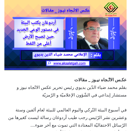
عكـس الاتّـجاه نيـوز _ مقالات
بقلم محمد ضياء الدّين بديوي رئيس تحرير عكس الاتّجاه نيوز و
مستشار إبداعي في الشّؤون الإعلاميّة و الرّمزيّة
في أسبوع البيئة التّركي واليوم العالمي للبيئة لعام ألفين وستة
وعشرين نشر الرّئيس رجب طيب أردوغان رسالة ليست كغيرها من
الرّسائل الاحتفاليّة المعتادة التي تموت مع آخر ضوء….