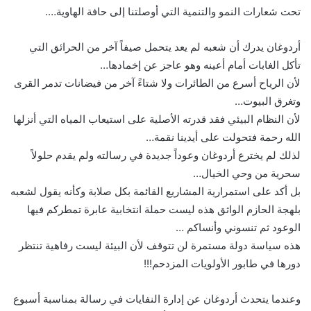
تحت شعارات النمو والتنمية التي أوصلتنا إلى حافة الهاوية….
أردوغان يدرك أن شعبه لم يعد يتحمل صيفاً آخر من الحرائق التي
تأكل الغابات أمام أعينه وهو عاجز عن إخمادها…
لأن الرياح أسرع من الطائرات ولا شتاءً آخر من فيضانات تدمر القرى
وتغرق البيوت…
لأن النظام البيئي فقد قدرته الأصلية على استيعاب المياه التي أنزلها
الله رحمة فتحولت على أيدينا نقمة…
لذلك لم يخترع أردوغان وعوداً جديدة في رسالته ولم يقدم حلولاً
سحرية من وحي الخيال…
بل أكد على استمرارية المشاريع القائمة بكل صلابة وكأنه يقول لشعبه
بلهجة الحازم الواثق هذه ليست حملة انتخابية عابرة تمطركم فيها
الوعود ثم تنسوني وأنساكم …
هذه سياسة دولة مستمرة لن تتوقف لأن البيئة ليست رفاهية تنتظر
دورها في طابور الأولويات المزدحم!!!
وعندما يتحدث أردوغان عن إدارة النفايات في رسالة بمناسبة أسبوع