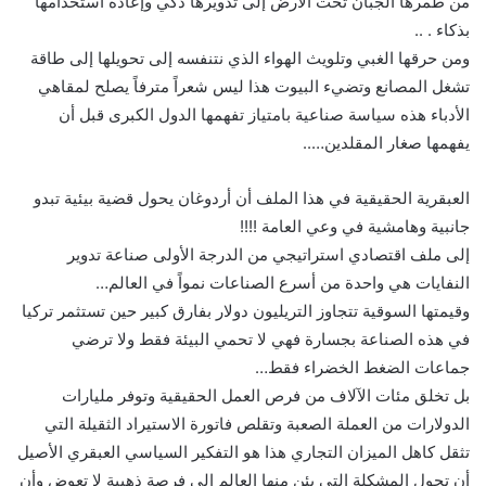
من طمرها الجبان تحت الأرض إلى تدويرها ذكي وإعادة استخدامها
بذكاء . ..
ومن حرقها الغبي وتلويث الهواء الذي نتنفسه إلى تحويلها إلى طاقة
تشغل المصانع وتضيء البيوت هذا ليس شعراً مترفاً يصلح لمقاهي
الأدباء هذه سياسة صناعية بامتياز تفهمها الدول الكبرى قبل أن
يفهمها صغار المقلدين…..
العبقرية الحقيقية في هذا الملف أن أردوغان يحول قضية بيئية تبدو
جانبية وهامشية في وعي العامة !!!!
إلى ملف اقتصادي استراتيجي من الدرجة الأولى صناعة تدوير
النفايات هي واحدة من أسرع الصناعات نمواً في العالم…
وقيمتها السوقية تتجاوز التريليون دولار بفارق كبير حين تستثمر تركيا
في هذه الصناعة بجسارة فهي لا تحمي البيئة فقط ولا ترضي
جماعات الضغط الخضراء فقط…
بل تخلق مئات الآلاف من فرص العمل الحقيقية وتوفر مليارات
الدولارات من العملة الصعبة وتقلص فاتورة الاستيراد الثقيلة التي
تثقل كاهل الميزان التجاري هذا هو التفكير السياسي العبقري الأصيل
أن تحول المشكلة التي يئن منها العالم إلى فرصة ذهبية لا تعوض وأن