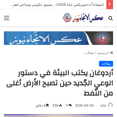
استعداداً لـ«سيريكس جدّة 2026».. تنسيق حكومي وصناعي لتعزيز الشّراكات الاستثماريّة وترسيخ حضور المنتج السّوري في الأسواق الخليجيّة
بحث
الق
عن
الرئيسية
/
مقالات
مقالات
أردوغان يكتب البيئة في دستور
الوعي الجّديد حين تصبح الأرض أغلى
من النّفط
غاليا
2026-06-06
0
259
8 دقائق