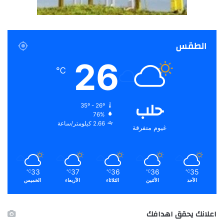
الطقس
26
℃
حلب
35º - 26º
76%
2.66 كيلومتر/ساعة
غيوم متفرقة
33
37
36
36
35
℃
℃
℃
℃
℃
الأحد
الأثنين
الثلاثاء
الأربعاء
الخميس
اعلانك يحقق اهدافك