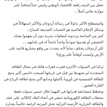
تجعل من البيئة رافعة للاقتصاد الوطني وليس عبئاً إضافياً على
موازنة تعاني أصلاً….
والمصطلح الأكثر تداولاً في رسالة أردوغان والأكثر استهلاكاً في
وسائل الإعلام العالمية هو التقنيات الصديقة للمناخ…
كثير من الساسة يرددونه كببغاوات مدربة دون أن يفهموا معناه
الحقيقي أو يقدموا نموذجاً واحداً ناجحاً له في بلدانهم ….
لكن أردوغان يختلف تماماً لأنه يتحدث من واقع مشاريع قائمة على
الأرض وليست أوهاماً على ورق!!
تركيا في السنوات الأخيرة قفزت قفزات هائلة في مجال الطاقة
المتجددة لم تشهدها من قبل في تاريخها أصبحت خامس أكبر منتج
للطاقة الشمسية في أوروبا بأكملها وسابع أكبر منتج لطاقة الرياح في
القارة العجوز ..
وتخطط لمضاعفة قدراتها في كليهما خلال خمس سنوات فقط
محطات الطاقة الكهرومائية تنتشر في أنحاء البلاد كاللآلئ على عقد.
والطاقة الحرارية الأرضية التركية تحتل المرتبة الرابعة عالمياً بجدارة