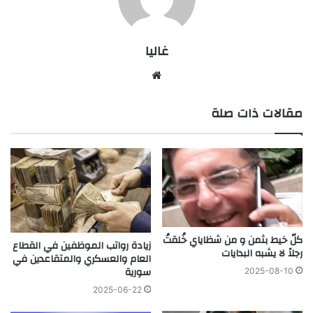
غاليا
موقع
الويب
مقالات ذات صلة
كلّ خيط بثمن و من شظاياي خُلقتُ
زيادة رواتب الموظفين في القطاع
رجلاً لا يشبه البدايات
العام والعسكري والمتقاعدين في
سورية
2025-08-10
2025-06-22