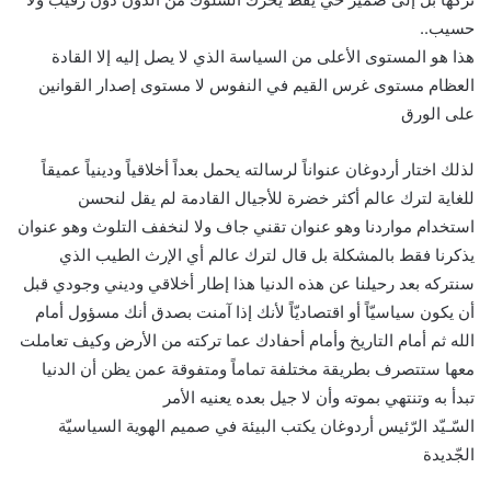
حسيب..
هذا هو المستوى الأعلى من السياسة الذي لا يصل إليه إلا القادة
العظام مستوى غرس القيم في النفوس لا مستوى إصدار القوانين
على الورق
لذلك اختار أردوغان عنواناً لرسالته يحمل بعداً أخلاقياً ودينياً عميقاً
للغاية لترك عالم أكثر خضرة للأجيال القادمة لم يقل لنحسن
استخدام مواردنا وهو عنوان تقني جاف ولا لنخفف التلوث وهو عنوان
يذكرنا فقط بالمشكلة بل قال لترك عالم أي الإرث الطيب الذي
سنتركه بعد رحيلنا عن هذه الدنيا هذا إطار أخلاقي وديني وجودي قبل
أن يكون سياسيّاً أو اقتصاديّاً لأنك إذا آمنت بصدق أنك مسؤول أمام
الله ثم أمام التاريخ وأمام أحفادك عما تركته من الأرض وكيف تعاملت
معها ستتصرف بطريقة مختلفة تماماً ومتفوقة عمن يظن أن الدنيا
تبدأ به وتنتهي بموته وأن لا جيل بعده يعنيه الأمر
السّـيّد الرّئيس أردوغان يكتب البيئة في صميم الهوية السياسيّة
الجّديدة