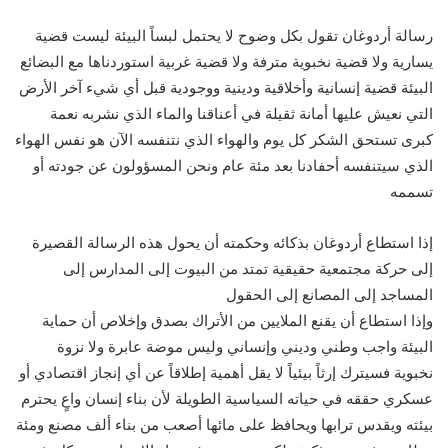
رسالة أردوغان تقول بكل وضوح لا يحتمل لبساً البيئة ليست قضية
يسارية ولا قضية نخبوية مترفة ولا قضية غربية استوردناها مع البضائع
البيئة قضية إنسانية وأخلاقية ودينية ووجودية قبل أي شيء آخر الأرض
التي نعيش عليها أمانة ثقيلة في أعناقنا والماء الذي نشربه نعمة
كبرى تستحق الشكر كل يوم والهواء الذي نتنفسه الآن هو نفس الهواء
الذي سيتنفسه أحفادنا بعد مئة عام ونحن المسؤولون عن جودته أو
تسممه
إذا استطاع أردوغان بذكائه وحكمته أن يحول هذه الرسالة القصيرة
إلى حركة مجتمعية حقيقية تمتد من البيوت إلى المدارس إلى
المساجد إلى المصانع إلى الحقول
وإذا استطاع أن يقنع الملايين من الأتراك بصدق وإخلاص أن حماية
البيئة واجب وطني وديني وإنساني وليس موضة عابرة ولا نزوة
نخبوية فسيترك إرثاً بيئياً لا يقل أهمية إطلاقاً عن أي إنجاز اقتصادي أو
عسكري حققه في حياته السياسية الطويلة لأن بناء إنسان واعٍ يحترم
بيئته ويقدس ترابها ويحافظ على مائها أصعب من بناء ألف مصنع ومئة