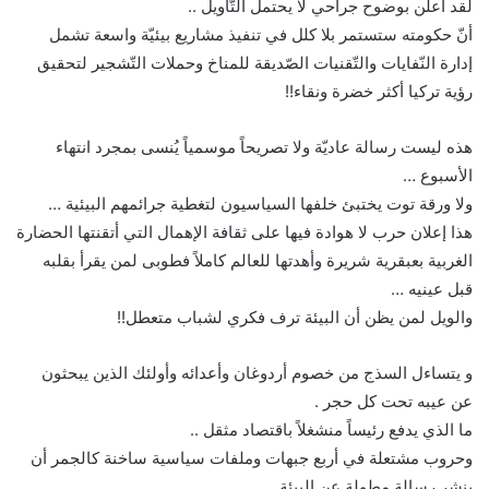
لقد أعلن بوضوح جراحي لا يحتمل التّأويل ..
أنّ حكومته ستستمر بلا كلل في تنفيذ مشاريع بيئيّة واسعة تشمل
إدارة النّفايات والتّقنيات الصّديقة للمناخ وحملات التّشجير لتحقيق
رؤية تركيا أكثر خضرة ونقاء!!
هذه ليست رسالة عاديّة ولا تصريحاً موسمياً يُنسى بمجرد انتهاء
الأسبوع …
ولا ورقة توت يختبئ خلفها السياسيون لتغطية جرائمهم البيئية …
هذا إعلان حرب لا هوادة فيها على ثقافة الإهمال التي أتقنتها الحضارة
الغربية بعبقرية شريرة وأهدتها للعالم كاملاً فطوبى لمن يقرأ بقلبه
قبل عينيه …
والويل لمن يظن أن البيئة ترف فكري لشباب متعطل!!
و يتساءل السذج من خصوم أردوغان وأعدائه وأولئك الذين يبحثون
عن عيبه تحت كل حجر .
ما الذي يدفع رئيساً منشغلاً باقتصاد مثقل ..
وحروب مشتعلة في أربع جبهات وملفات سياسية ساخنة كالجمر أن
ينشر رسالة مطولة عن البيئة ….