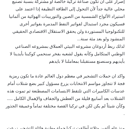
إصرار على أن تكون صناعة تركية خالصة أو مشتركة بنسبة تصنيع
محلي عالية جداً لأن التحول إلى الطاقة النظيفة إذا اعتمد على
استيراد الألواح الشمسية من الصين والتوربينات الهوائية من ألمانيا
فسيكون مجرد استبدال لفواتير النفط المدمرة بفواتير أخرى
للتكنولوجيا المستوردة ولن يحقق الاستقلال الاقتصادي الحقيقي
المنشود ولو بعد مئة سنة…
لذلك ربط أردوغان مشروعه البيئي العملاق بمشروعه الصناعي
الوطني المتكامل وكأنه يقول لشعبه بفخر سنحمي كوكبنا بأيدينا لا
بأيديهم وسنصنع مستقبلنا بمعاملنا لا بايدهم
واكد ان حملات التشجير في معظم دول العالم عادة ما تكون رمزية
فجة لا تتجاوز مواسم الانتخابات يزرع مسؤول كبير بضع شتلات أمام
عدسات الكاميرات التي تلتقط الابتسامات المصطنعة ثم تموت هذه
الشتلات بعد أسابيع قليلة من العطش والجفاف والإهمال الكامل …..
وكأن شيئاً لم يكن لكن في تركيا القصة مختلفة تماماً وعميقة الجذور
.
منذ عام ألفين وثلاثة أطلقت تركيا حملة وطنية هائلة للتشجير زرعت