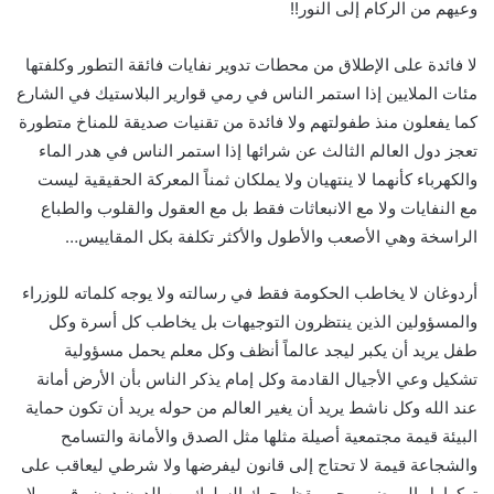
وعيهم من الركام إلى النور!!
لا فائدة على الإطلاق من محطات تدوير نفايات فائقة التطور وكلفتها
مئات الملايين إذا استمر الناس في رمي قوارير البلاستيك في الشارع
كما يفعلون منذ طفولتهم ولا فائدة من تقنيات صديقة للمناخ متطورة
تعجز دول العالم الثالث عن شرائها إذا استمر الناس في هدر الماء
والكهرباء كأنهما لا ينتهيان ولا يملكان ثمناً المعركة الحقيقية ليست
مع النفايات ولا مع الانبعاثات فقط بل مع العقول والقلوب والطباع
الراسخة وهي الأصعب والأطول والأكثر تكلفة بكل المقاييس…
أردوغان لا يخاطب الحكومة فقط في رسالته ولا يوجه كلماته للوزراء
والمسؤولين الذين ينتظرون التوجيهات بل يخاطب كل أسرة وكل
طفل يريد أن يكبر ليجد عالماً أنظف وكل معلم يحمل مسؤولية
تشكيل وعي الأجيال القادمة وكل إمام يذكر الناس بأن الأرض أمانة
عند الله وكل ناشط يريد أن يغير العالم من حوله يريد أن تكون حماية
البيئة قيمة مجتمعية أصيلة مثلها مثل الصدق والأمانة والتسامح
والشجاعة قيمة لا تحتاج إلى قانون ليفرضها ولا شرطي ليعاقب على
تركها بل إلى ضمير حي يقظ يحرك السلوك من الدون دون رقيب ولا