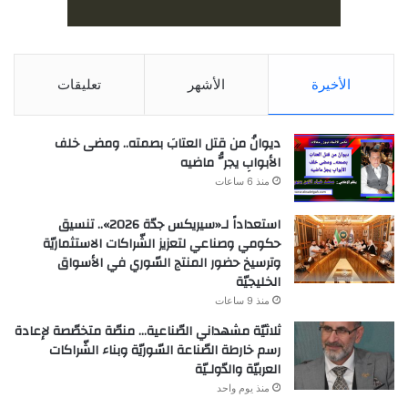
الأخيرة
الأشهر
تعليقات
ديوانُ من قتل العتابَ بصمته.. ومضى خلف
الأبوابِ يجرُّ ماضيه
منذ 6 ساعات
استعداداً لـ«سيريكس جدّة 2026».. تنسيق
حكومي وصناعي لتعزيز الشّراكات الاستثماريّة
وترسيخ حضور المنتج السّوري في الأسواق
الخليجيّة
منذ 9 ساعات
ثلاثيّة مشهداني الصّناعية… منصّة متخصّصة لإعادة
رسم خارطة الصّناعة السّوريّة وبناء الشّراكات
العربيّة والدّولـيّة
منذ يوم واحد