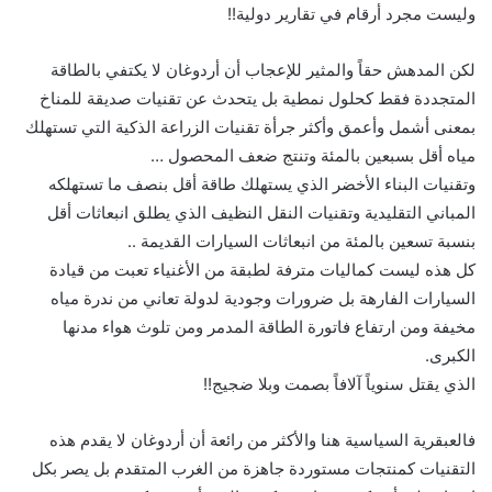
وليست مجرد أرقام في تقارير دولية!!
لكن المدهش حقاً والمثير للإعجاب أن أردوغان لا يكتفي بالطاقة
المتجددة فقط كحلول نمطية بل يتحدث عن تقنيات صديقة للمناخ
بمعنى أشمل وأعمق وأكثر جرأة تقنيات الزراعة الذكية التي تستهلك
مياه أقل بسبعين بالمئة وتنتج ضعف المحصول …
وتقنيات البناء الأخضر الذي يستهلك طاقة أقل بنصف ما تستهلكه
المباني التقليدية وتقنيات النقل النظيف الذي يطلق انبعاثات أقل
بنسبة تسعين بالمئة من انبعاثات السيارات القديمة ..
كل هذه ليست كماليات مترفة لطبقة من الأغنياء تعبت من قيادة
السيارات الفارهة بل ضرورات وجودية لدولة تعاني من ندرة مياه
مخيفة ومن ارتفاع فاتورة الطاقة المدمر ومن تلوث هواء مدنها
الكبرى.
الذي يقتل سنوياً آلافاً بصمت وبلا ضجيج!!
فالعبقرية السياسية هنا والأكثر من رائعة أن أردوغان لا يقدم هذه
التقنيات كمنتجات مستوردة جاهزة من الغرب المتقدم بل يصر بكل