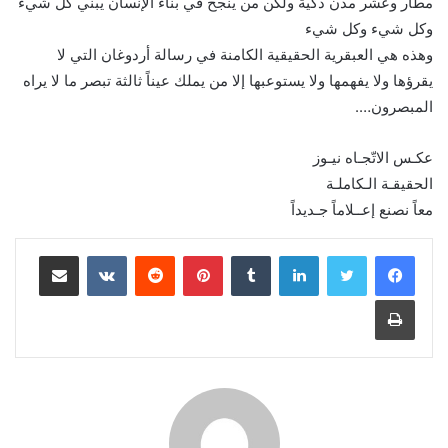
مطار وعشر مدن ذكية ولكن من ينجح في بناء الإنسان يبني كل شيء
وكل شيء وكل شيء
وهذه هي العبقرية الحقيقية الكامنة في رسالة أردوغان التي لا
يقرؤها ولا يفهمها ولا يستوعبها إلا من يملك عيناً ثالثة تبصر ما لا يراه
المبصرون….
عكـس الاتّجـاه نيـوز
الحقيقـة الـكاملـة
معاً نصنع إعــلاماً جـديداً
لينكدإن
بينتيريست
مشاركة عبر البريد
طباعة