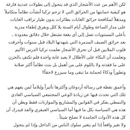
لكن الأهم من عدد الأشجار الذي قد يتحول إلى بطولات عددية فارغة
هو كيفية حمايتها من الحرائق التي لا ترحم تركيا أنشأت نظاماً متكاملاً
ومذهلاً لمكافحة حرائق الغابات بطائرات بدون طيار تراقب الغابات
على مدار الساعة وطوال أيام السنة بلا كلل وبفرق إطفاء مدربة
بأعلى المستويات تصل إلى أي بقعة تشتعل خلال دقائق معدودة ..
بعد حرائق الصيف المدمرة التي شهدتها البلاد قبل سنوات وأحرقت
قلوب الملايين قبل أن تحرق الأشجار تعلمت تركيا الدرس الأليم
وتعلمت أن البكاء على الأطلال لا يعيد غابة واحدة فلم تكتفِ بالحزن
على ما فقدته ولا باللوم على من أهمل بل بنت نظاماً أكثر صلابة
وتطوراً وذكاءً لحماية ما تبقى وما سيزرع لاحقاً!!
وأعمق نقطة في رسالة أردوغان وأكثرها تأثيراً وإيلاماً لمن يفهم هي
تلك التي تحدث فيها عن زيادة الوعي المجتمعي السياسي العادي
والنمطي يفكر في القوانين والمشاريع والموازنات فقط ويظن أن
هذه هي السياسة بكل ما فيها أما السياسي العبقري والفذ فيدرك أن
كل هذه الأدوات الجامدة لا تصلح شيئاً .
ولا تغير واقعاً إذا لم يتغير سلوك الناس من الداخل وإذا لم يتحول