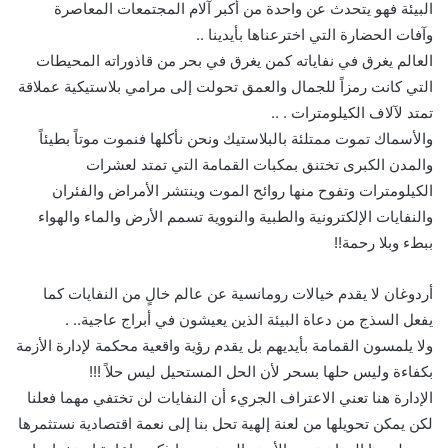
البيئة فهو يتحدث عن واحدة من أكبر آلام المجتمعات المعاصرة
وآفات الحضارة التي اخترعناها بأيدينا ..
العالم يغرق في نفاياته كمن يغرق في بحر من قاذوراته المحيطات
التي كانت رمزاً للجمال والعمق تحولت إلى مرامي بلاستيكية عملاقة
تمتد لآلاف الكيلومترات . ..
والأسماك تموت ممتلئة بالبلاستيك ونحن نأكلها فنموت موتاً بطيئاً
والمدن الكبرى تختنق بمكبات القمامة التي تمتد لعشرات
الكيلومترات وتفوح منها روائح الموت وينتشر الأمراض والفئران
والنفايات الإلكترونية والطبية والنووية تسمم الأرض والماء والهواء
ببطء وبلا رحمة!!
أردوغان لا يقدم خيالات رومانسية عن عالم خالٍ من النفايات كما
يفعل السذج من دعاة البيئة الذين يعيشون في أبراج عاجية.. .
ولا يلمسون القمامة بأيديهم بل يقدم رؤية واقعية محكمة لإدارة الأزمة
بكفاءة وليس حلها بسحر لأن الحل المستحيل ليس حلاً !!!
الإدارة هنا تعني الاعتراف الجريء أن النفايات لن تختفي مهما فعلنا
لكن يمكن تحويلها من لعنة إلهية تحل بنا إلى نعمة اقتصادية نستثمرها