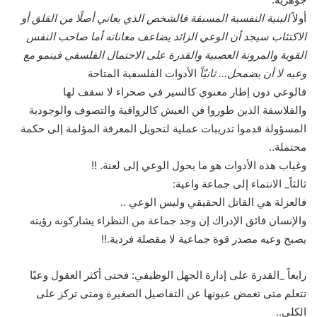
أولاً
البنية النفسية المسبقة فالشخص الذي يعاني أصلًا من القلق أو
الاكتئاب سيجد أن الوعي الزائد يضاعف معاناته أما صاحب النفس
القوية والمرونة العصبية والقدرة على الاحتمال الفلسفي فينمو مع
وعيه لا أن يضمحل… ثانيّاً
الأدوات الفلسفية المتاحة
فالوعي دون إطار معنوي كالسير في صحراء لا سقف لها
والفلاسفة الذين طوروا فن العيش كالرواقية والتصوف والوجودية
المسؤولة قدموا تدريبات عملية لتحويل المعرفة المؤلمة إلى حكمة
محتملة..
وغياب هذه الأدوات هو ما يحول الوعي إلى لعنة. !!
ثالثاً_ الانتماء إلى جماعة واعية:
فالعزلة هي القاتل الحقيقي وليس الوعي ..
والإنسان فائق الإدراك إن وجد جماعة من النظراء يشاركونه رؤيته
يصبح وعيه مصدر قوة جماعية لا مقصلة فردية.!!
رابعاً _القدرة على إدارة الجهل الوظيفي: فحتى أكثر العقول وعيًا
تتعلم متى تغمض عيونها عن التفاصيل الصغيرة ومتى تركز على
الكلي..