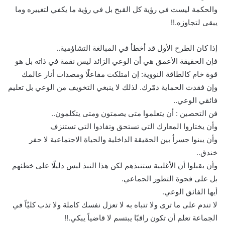
والحكمة ليست في رؤية كل القبح بل في رؤية ما يكفي لتغييره وما
يبقى لتجاوزه.!!
إذا كان الطرح الأول قد أخطأ في المبالغة التشاؤمية..
فإن الحقيقة الأعمق هي أن الوعي الزائد ليس نقمة في ذاته بل هو
قوة خام كالطاقة النووية: إن امتلكت مفاعلًا ومصدات أنار عالمك
وإن فقدت الحماية دمّرك. لذلك لا ينبغي التخويف من الوعي بل تعليم
فائقي الوعي..
فن التحصين : أن يتعلموا متى يصمتون ومتى يتكلمون..
وأن يختاروا المعارك التي تستحق وتفادوا التي تستنزف
وأن يبنوا جسراُ بين الحقيقة الداخلية والحياة الاجتماعية لا حفر
خندق..
وأن يقبلوا أن الأغلبية ستنبذهم لكن هذا النبذ ليس دليلًا على خطئهم
بل على فجوة التطور الجماعي.
أيها الفائق الوعي.
لا تندم على ما ترى ولا تتباه به لا تعزل نفسك كاملة ولا تذب كليّاً في
الجماعة تعلم أن تكون راقبًا يبتسم لا قاضياً يبكي.!!