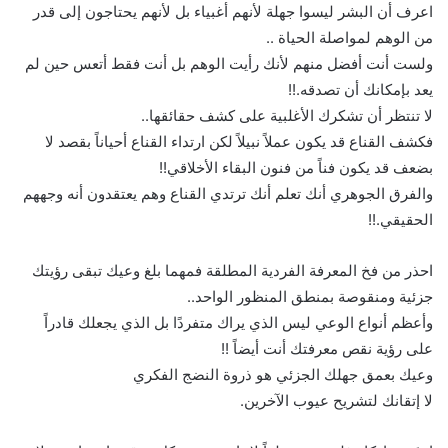
اعرف أن البشر ليسوا جهلة لأنهم أغبياء بل لأنهم يحتاجون إلى قدر
من الوهم لمواصلة الحياة ..
ولست أنت أفضل منهم لأنك رأيت الوهم بل أنت فقط أتعس حين لم
يعد بإمكانك أن تصدقه.!!
لا تنتظر أن تشكرك الأغلبية على كشف حقائقها..
فكشف القناع قد يكون عملاً نبيلاً لكن ارتداء القناع أحياناً بقصد لا
بضعف قد يكون فناً من فنون البقاء الأخلاقي!!
والفرق الجوهري أنك تعلم أنك ترتدي القناع وهم يعتقدون أنه وجههم
الحقيقي.!!
احذر من فخ المعرفة الفردية المطلقة فمهما بلغ وعيك تبقى رؤيتك
جزئية ومنقوصة بمنطق المنظور الواحد..
وأعظم أنواع الوعي ليس الذي يراك متفردًا بل الذي يجعلك قادراً
على رؤية نقص معرفتك أنت أيضاً !!
وعيك بعمق جهلك الجزئي هو ذروة النضج الفكري
لا إتقانك لتشريح عيوب الآخرين.