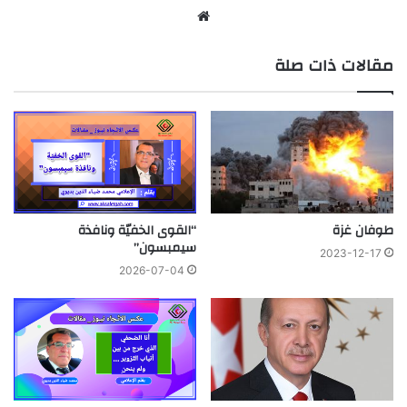
موقع
الويب
مقالات ذات صلة
“القوى الخفيّة ونافذة
طوفان غزة
سيمبسون”
2023-12-17
2026-07-04