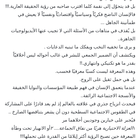
بل قد يتحوّل إلى نقمة كلما اقترب صاحبه من رؤية الحقيقة العارية.!!!
فالإنسان الناضج فكريّاً وسياسيّاً واقتصاديّاً ونفسيّاً لا يعيش في
طمأنينة الجاهل …
بل يُقذف في متاهات من الأسئلة التي لا تجيب عنها الأيديولوجيات
الجاهزة..
و يرى ما تخفيه النخب ويفكك ما تبنيه الدعايات .
ويكتشف أن الضمير الجمعي للبشر في غالب أحواله ليس أخلاقيّاً
بقدر ما هو تكتيكي وانتهازي.!!
وهذه المعرفة ليست كسبًا معرفيًا فحسب.
بل هي حمل ثقيل على الروح.
عندما يتعمق الإنسان في فهم طبيعة المؤسسات والنوايا الخفيفة
والأنسجة الاجتماعية الزائفة..
فيحدث انزياح جذري في علاقته بالعالم إذ لم يعد قادرًا على المشاركة
في الطقوس الاجتماعية السطحية دون أن يشعر بتناقضها الصارخ ..
فيُجبر على خيارين وجوديين أحلاهما مر
١
العزلة الاختيارية هربًا من نفاق الجماعة…. ٢
أو الانهيار تحت وطأة
المعرفة حين تصبح الرؤية أكثر إيلامًا من القدرة على تحملها!!!