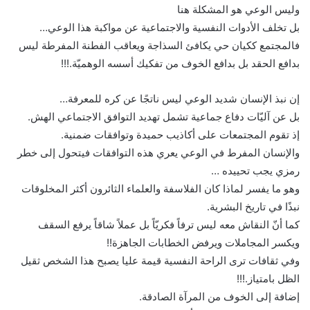
وليس الوعي هو المشكلة هنا
بل تخلف الأدوات النفسية والاجتماعية عن مواكبة هذا الوعي…
فالمجتمع ككيان حي يكافئ السذاجة ويعاقب الفطنة المفرطة ليس
بدافع الحقد بل بدافع الخوف من تفكيك أسسه الوهميّة.!!!
إن نبذ الإنسان شديد الوعي ليس ناتجًا عن كره للمعرفة…
بل عن آليّات دفاع جماعية تشمل تهديد التوافق الاجتماعي الهش.
إذ تقوم المجتمعات على أكاذيب حميدة وتوافقات ضمنية.
والإنسان المفرط في الوعي يعري هذه التوافقات فيتحول إلى خطر
رمزي يجب تحييده …
وهو ما يفسر لماذا كان الفلاسفة والعلماء الثائرون أكثر المخلوقات
نبذًا في تاريخ البشرية.
كما أنّ النقاش معه ليس ترفاً فكريّاً بل عملاً شاقاً يرفع السقف
ويكسر المجاملات ويرفض الخطابات الجاهزة!!
وفي ثقافات ترى الراحة النفسية قيمة عليا يصبح هذا الشخص ثقيل
الظل بامتياز.!!!
إضافة إلى الخوف من المرآة الصادقة.