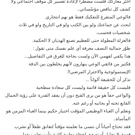
اختَر معاركك فلست مضطراً لإعادة تفسير كل موقف اجتماعي ولا
كشف كل تناقض مؤسّساتي..
فالوعي المتفرغ للتفكيك فقط هو نهم انتحاري.
ابحث عن جماعتك ولو بين الكتب ولو في التاريخ ولو في ثلاث
شخصيات فحسب،
فالعزلة المطولة حتى للعظيم تصنع الهذيان لا الحكمة.
طوّر جمالية النصف معرفة أي علم نفسك متى تقول :
هذا يكفي لفهمي الآن ولست بحاجة للغرق في التفاصيل…
فكثير من فائقي الوعي ينهارون لأنهم يخلطون بين الدقة
الإبستمولوجية والاجترار المرضي!!.
تذكر أن للحقيقة ألواناً …
فليست كل حقيقة قاتمة وليست كل سعادة سطحية
والواعي حقاً هو من يرى القبح دون أن يفقد القدرة على رؤية الجمال
القابع تحته أو بجانبه أو رغم عنه.
وتعلم أن الغباء الوظيفي المؤقت اختيار حكيم بينما الغباء المزمن هو
المأساة..
فقد تحتاج أحياناً أن تنسى ما تعلمته مؤقتاً لتعانق طفلاً أو تشرب
قهوة بلا تحليل أو تصفق لحظة وطنية كاذبة وأنت تعلم زيفها..