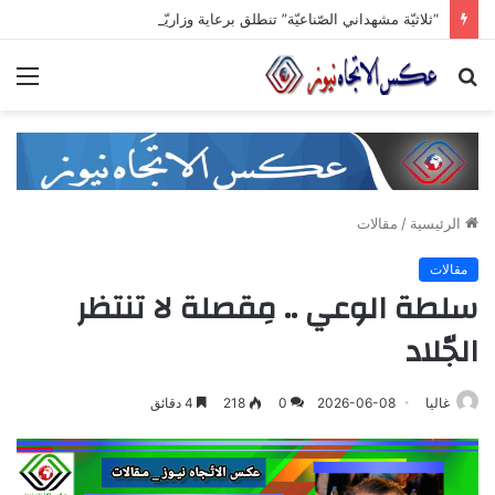
“ثلاثيّة مشهداني الصّناعيّة” تنطلق برعاية وزاريّة.. ملتقى واعد للصناعات الهندسيّة والبلاستيكيّة والكيميائيّة
بحث
الق
عن
الرئيسية
/
مقالات
مقالات
سلطة الوعي .. مِقصلة لا تنتظر
الجّلاد
غاليا
2026-06-08
0
218
4 دقائق