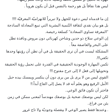
ليس هذا نفاقاً بل هو رحمة بالنفس قبل أن يكون هروباً .
إن ما قدمناه ليس دعوة للجهل ولا تبريراً للانهزاميّة المعرفيّة !!!!
بل هو بيان نقدي لثقافة التّنمية البشرية التي تبيع المعادلة الساذجة
“المعرفة تساوي السعادة” كسلعة رخيصة.
إن الوعي سلاح ذو حدين وشاحن كهربائي دون مروض ونافذة تطل
على البحر والعاصفة معاً .
المشكلة ليست في أن ترى الحقيقة بل في أن تظن أن رؤيتها وحدها
تكفي!!!.
تكمن المهارة الوجودية الحقيقية في القدرة على تحمل رؤية الحقيقة
وتحويلها إلى فعل لا إلى جرح مفتوح.!!!
القوي ليس من لا يرى بل من يرى دون أن ينكسر ويمسك بيده حبل
الأمل الرفيع وهو يعلم أنه قد لا يصل إلى القاع أبداً.!!
فاختر أن تكون فائق الوعي..
لكن ليس بوصفك ضحية بل بوصفك مهندساً لمعنى ممكن في زمن
يئن من فراغ..
. وعندها فقط يصير الوعي لا مِقصلة وجوديّة ولا تاج غرور