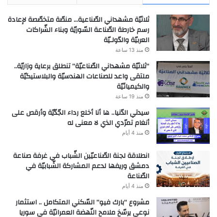
ثلاثيّة مشهداني الصّناعية… منصّة متخصّصة لإعادة
رسم خارطة الصّناعة السّوريّة وبناء الشّراكات
العربيّة والدّولـيّة
منذ 13 ساعة
“ثلاثيّة مشهداني الصّناعيّة” تنطلق برعاية وزاريّة..
ملتقى واعد للصناعات الهندسيّة والبلاستيكيّة
والكيميائيّة
منذ 19 ساعة
سيدتي الدّنيا.. ها أنا أخلع رداء الجّدّيّة وأرقص على
أنغام تمرّدي الذي لا معنى له
منذ 4 أيام
انطلاقة لجنة الصّناعيّين الشّباب في غرفة صناعة
دمشق وريفها لدعم المشاركة الشّبابيّة في
الصّناعة
منذ 4 أيام
مشروع “بارك فيو” السّكني المتكامل .. استثمار
نوعي يرسّخ ملامح النّهضة العمرانيّة في سوريا