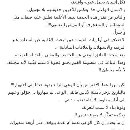
فكل إنسان يحمل عيوبه وأقنعته.
والإنسان الواعي جدًا يعكس للآخرين حقيقتهم بلا تجميل ..
والنادر من يقدر هذه الخدمة بينما الأغلبية تطلق عليه صفات مثل
المتشائم أو المتعجرف أو المريض النفسي!!!!.
وأخيراً .
الاختلاف في أولويات القيمة: حين تبحث الأغلبية عن السعادة عبر
الترفيه والاستهلاك والعلاقات التبادلية …
وهنا يبحث الفائق الوعي عن الحقيقة والمعنى والعدالة العميقة ..
وهذا التباعد في منظومة القيم يخلق فجوة لا تلتئم فيُنبذ لأنه مختلف
لا لأنه مخطئ.!!!
لكن من الخطأ الافتراض بأن الوعي الزائد يقود حتمًا إلى الانهيار!!!
فالتاريخ يزخر بأمثلة لأناس فائقي الوعي لم ينهاروا بل حوّلوا وعيهم
إلى أداة مقاومة لا أداة تعذيب ذاتي …
وقوة بناء لا سبب للعزلة.
وحكمة تمكّن لا معرفة تدمر.!!
إن ما يحدد إن كان الوعي نعمة أم نقمة يتوقف على أربعة متغيرات
جوهرية: