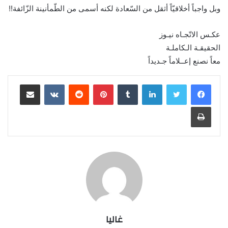
وبل واجباً أخلاقيّاً أثقل من السّعادة لكنه أسمى من الطّمأنينة الزّائفة!!
عكـس الاتّجـاه نيـوز
الحقيقـة الـكاملـة
معاً نصنع إعــلاماً جـديداً
لينكدإن
بينتيريست
مشاركة عبر البريد
طباعة
غاليا