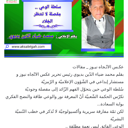
عكـس الاتّـجاه نيـوز _ مقالات
بقلم محمد ضياء الدّين بديوي رئيس تحرير عكس الاتّجاه نيوز و
مستشار إبداعي في الشّؤون الإعلاميّة و الرّمزيّة
سُلطة الوعي حين يتحوّل الفهم الزّائد إلى مقصلة وجوديّة
تكرّس الحكمة الشّعبيّة أنّ المعرفة نور والوعي طاقة والنضج الفكري
بوابة السعادة…
لكن ثمّة مفارقة سريرية وأكسيولوجيّة لا تُذكر في خطب التّنميّة
البشريّة
الوعي الفائق ليس نعمة مطلقة ..