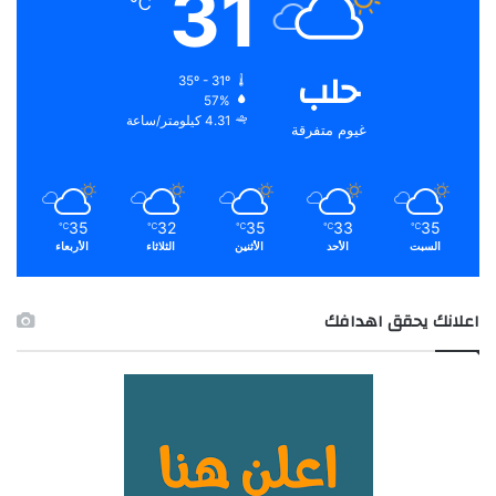
31
℃
حلب
35º - 31º
57%
4.31 كيلومتر/ساعة
غيوم متفرقة
35
32
35
33
35
℃
℃
℃
℃
℃
السبت
الأحد
الأثنين
الثلاثاء
الأربعاء
اعلانك يحقق اهدافك