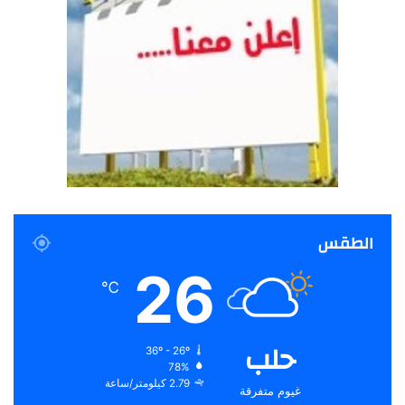
الطقس
26
℃
حلب
36º - 26º
78%
2.79 كيلومتر/ساعة
غيوم متفرقة