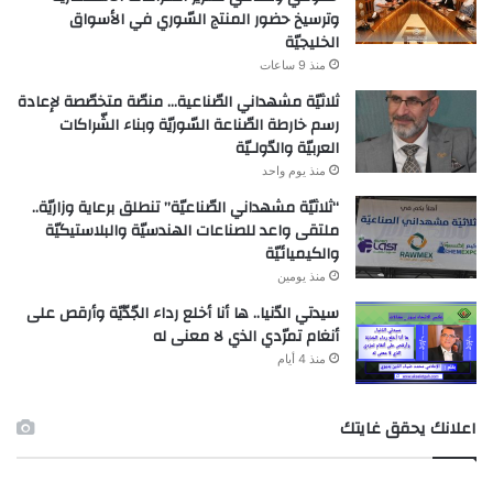
وترسيخ حضور المنتج السّوري في الأسواق
الخليجيّة
منذ 9 ساعات
ثلاثيّة مشهداني الصّناعية… منصّة متخصّصة لإعادة
رسم خارطة الصّناعة السّوريّة وبناء الشّراكات
العربيّة والدّولـيّة
منذ يوم واحد
“ثلاثيّة مشهداني الصّناعيّة” تنطلق برعاية وزاريّة..
ملتقى واعد للصناعات الهندسيّة والبلاستيكيّة
والكيميائيّة
منذ يومين
سيدتي الدّنيا.. ها أنا أخلع رداء الجّدّيّة وأرقص على
أنغام تمرّدي الذي لا معنى له
منذ 4 أيام
اعلانك يحقق غايتك