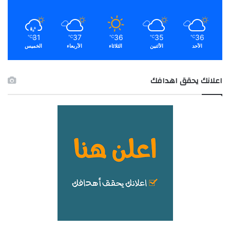
31
37
36
35
36
℃
℃
℃
℃
℃
الأحد
الأثنين
الثلاثاء
الأربعاء
الخميس
اعلانك يحقق اهدافك