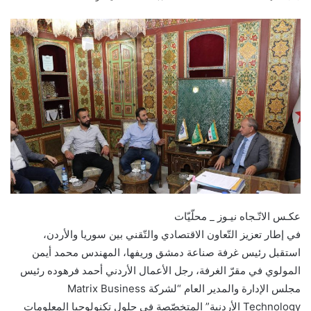
عكـس الاتّـجاه نيـوز _ محلّيّات
في إطار تعزيز التّعاون الاقتصادي والتّقني بين سوريا والأردن،
استقبل رئيس غرفة صناعة دمشق وريفها، المهندس محمد أيمن
المولوي في مقرّ الغرفة، رجل الأعمال الأردني أحمد فرهوده رئيس
مجلس الإدارة والمدير العام “لشركة Matrix Business
Technology الأردنية” المتخصّصة في حلول تكنولوجيا المعلومات