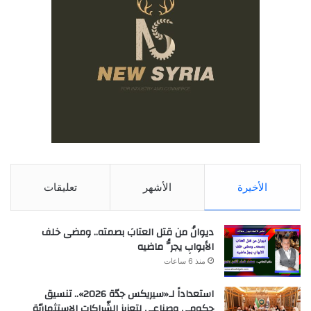
الأخيرة
الأشهر
تعليقات
ديوانُ من قتل العتابَ بصمته.. ومضى خلف
الأبوابِ يجرُّ ماضيه
منذ 6 ساعات
استعداداً لـ«سيريكس جدّة 2026».. تنسيق
حكومي وصناعي لتعزيز الشّراكات الاستثماريّة