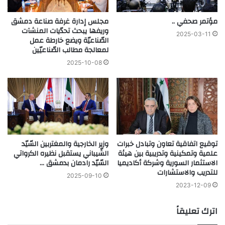
مؤتمر صحفي ..
مجلس إدارة غرفة صناعة دمشق
وريفها يبحث تحدّيات المنشآت
2025-03-11
الصّناعيّة ويضع خارطة عمل
لمعالجة مطالب الصّناعيّين
2025-10-08
توقيع اتفاقية تعاون وتبادل خبرات
وزير الخارجية والمغتربين السّيّد
علمية وتمكينية وتدريبية بين هيئة
الشّيباني يستقبل نظيره الكرواتي
الاستثمار السورية وشركة أكاديميا
السّيّد رادمان بدمشق …
للتدريب والاستشارات
2025-09-10
2023-12-09
اترك تعليقاً