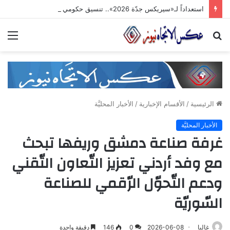
استعداداً لـ«سيريكس جدّة 2026».. تنسيق حكومي وصناعي لتعزيز الشّراكات الاستثماريّة وترسيخ حضور المنتج السّوري في الأسواق الخليجيّة
بحث
الق
عن
الرئيسية
/
الأقسام الإخبارية
/
الأخبار المحليَّة
الأخبار المحليَّة
غرفة صناعة دمشق وريفها تبحث
مع وفد أردني تعزيز التّعاون التّقني
ودعم التّحوّل الرّقمي للصناعة
السّوريّة
غاليا
2026-06-08
0
146
دقيقة واحدة