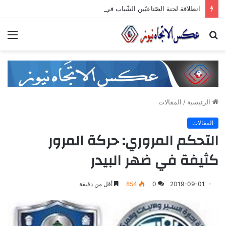
انطلاقة لجنة الصّناعيّين الشّباب في غرفة صناعة دمشق وريفها لدعم المشاركة الشّبابيّة في الصّناعة
بحث
الق
عن
الرئيسية
/
المقالات
المقالات
التحكم المروري: حركة المرور
كثيفة في ضهر البيدر
2019-09-01
0
854
أقل من دقيقة