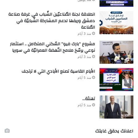
انطلاقة لجنة الصّناعيّين الشّباب في غرفة صناعة
دمشق وريفها لدعم المشاركة الشّبابيّة في
الصّناعة
منذ 3 أيام
مشروع “بارك فيو” السّكني المتكامل .. استثمار
نوعي يرسّخ ملامح النّهضة العمرانيّة في سوريا
منذ 3 أيام
الأيام القاسية تصنع الأيادي التي لا ترتجف
منذ 5 أيام
تهنئة…
منذ 5 أيام
اعلانك يحقق غايتك