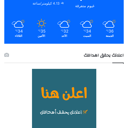
4.13 كيلومتر/ساعة
غيوم متفرقة
34
35
32
34
36
℃
℃
℃
℃
℃
الجمعة
السبت
الأحد
الأثنين
الثلاثاء
اعلانك يحقق اهدافك