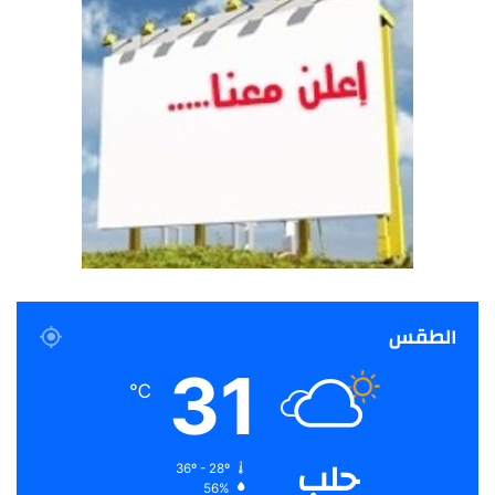
الطقس
31
℃
حلب
36º - 28º
56%