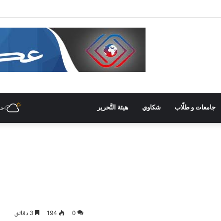
في غرفة صناعة دمشق وريفها لدعم المشاركة الشّبابيّة في الصّناعة
جامعات و طلّاب
شكاوي
هيئة التَّحرير
حل
0
194
3 دقائق