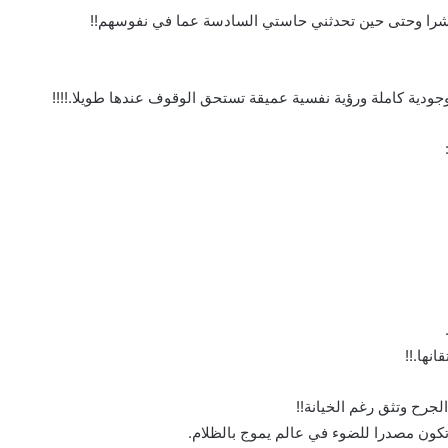
 شرا وحتى حين تحدثني حاستي السادسة عما في نفوسهم!!
ودية كاملة ورؤية نفسية عميقة تستحق الوقوف عندها طويلا.!!!!
نها.!!
جرح وتثق رغم الخيانة!!
ون مصدرا للضوء في عالم يموج بالظلام.