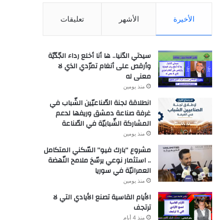
الأخيرة
الأشهر
تعليقات
سيدتي الدّنيا.. ها أنا أخلع رداء الجّدّيّة
وأرقص على أنغام تمرّدي الذي لا
معنى له
منذ يومين
انطلاقة لجنة الصّناعيّين الشّباب في
غرفة صناعة دمشق وريفها لدعم
المشاركة الشّبابيّة في الصّناعة
منذ يومين
مشروع “بارك فيو” السّكني المتكامل
.. استثمار نوعي يرسّخ ملامح النّهضة
العمرانيّة في سوريا
منذ يومين
الأيام القاسية تصنع الأيادي التي لا
ترتجف
منذ 4 أيام