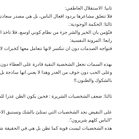
ثانيا: الاستقلال العاطفي:
فلا تتعلق مشاعرها بردود افعال الناس، بل هي مصدر سعادتها
ثالثا: الحكمة الوجودية:.
فتُؤمن بان الخير والشر جزء من نظام كوني اوسع، فلا تاخذ
رابعا: المرونة النفسية:
فتواجه الصدمات دون ان تنكسر لانها تتعامل معها كخبرات لا ك
بهذه السمات تجعل الشخصية النقية قادرة على العطاء دون ا
وعلى الحب دون خوف من الغدر وهذا لا يعني انها ساذجة بل ي
بالشكوك والظنون.!!
ثالثا: ضعف الشخصيات الشريرة : فحين يكون الظن عذرا لل
على النقيض نجد الشخصيات التي تمتلئ بالشك وتستبق الاخري
“الناس كلهم شريرون”.
هذه الشخصيات ليست قوية كما تظن بل هي في الحقيقة ش