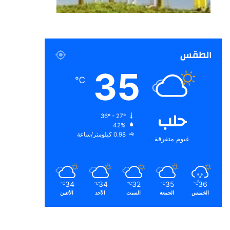
الطقس
35
℃
حلب
36º - 27º
42%
0.98 كيلومتر/ساعة
غيوم متفرقة
34
34
32
35
36
℃
℃
℃
℃
℃
الخميس
الجمعة
السبت
الأحد
الأثنين