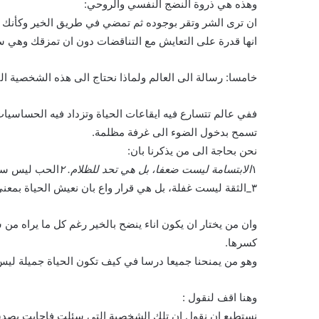
وهذه هي ذروة النضج النفسي والروحي:
ان ترى الشر وتقر بوجوده ثم تمضي في طريق الخير وكأنك ل
انها قدرة على التعايش مع التناقضات دون ان تمزقك وهي سمة
خامسا: رسالة الى العالم ولماذا نحتاج الى هذه الشخصية ال
ففي عالم تتسارع فيه ايقاعات الحياة وتزداد فيه الحساسيات
تسمح بدخول الضوء الى غرفة مظلمة.
نحن بحاجة الى من يذكرنا بان:
١
الابتسامة ليست ضعفا، بل هي تحد للظلام. ٢
الحب ليس سذا
٣_الثقة ليست غفلة، بل هي قرار واع بان نعيش الحياة بمعنى اعمق.
وان من يختار ان يكون اناء ينضح بالخير رغم كل ما يراه من
كسرها.
وهو من يمنحنا جميعا درسا في كيف تكون الحياة جميلة ليس لانها
وهنا اقف لنقول :
نستطيع ان نقول ان تلك الشخصية التي سئلت فاجابت بصدق و