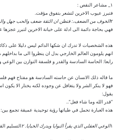
١_ مشاعر النقص :
فتبرز عيوب الاخرين لتشعر بتفوق مؤقت.
٢
الخوف من الضعف،: فتظن ان الثقة ضعف والحب جهل والصف
فهي بحاجة دائمة الى ادلة على خيانة الاخرين لتبرر عجزها ع
هذه الشخصيات لا تدرك ان شكها الدائم ليس دليلا على ذكائ
انهم يلومون العالم الخارجي بدل ان ينظروا الى ما بداخلهم 
رابعا: الحاسة السادسة والقدر و فلسفة التوازن بين الوعي وا
ما قاله ذلك الانسان عن حاسته السادسة هو مفتاح فهم فلسف
فهو لا ينكر الشر ولا يتغافل عن وجوده لكنه يختار الا يكون اسي
يقول:
“قدر الله وما شاء فعل”..
هذه العبارة تحمل في طياتها رؤية توحيدية عميقة تجمع بين:
١
الوعي العقلي الذي يقرأ النوايا ويدرك الخبايا. ٢
التسليم الق