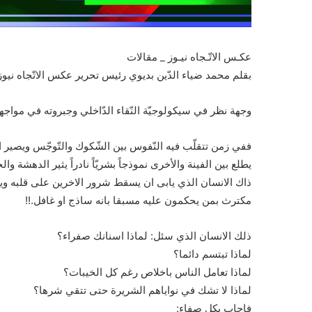
عكـس الاتّـجاه نيـوز _ مقالات
بقلم محمد ضياء الدّين بديوي رئيس تحرير عكس الاتّجاه نيوز و
وجهة نظر في سيكولوجيّة النّقاء الدّاخلي وجبروته في مواجهة
ففي زمن تتقلّب فيه النّفوس بين الشّكوك والتّوجّس ويصير ال
يطلع بين الفينة والأخرى نموذجاً بشريّاً نادراً يثير الدهشة والحير
ذاك الانسان الذي يابى ان يسقط شرور الاخرين على قلبه وي
مكترث بمن يحكمون عليه مسبقا بانه ساذج او غافل.!!
ذلك الانسان الذي سئل: لماذا اسنانك صفراء؟
لماذا تبتسم دائما؟
لماذا تعامل الناس باخلاص رغم كل الخيبات؟
لماذا لا تشك في نواياهم الشريرة حتى تتقي شرها؟
فاجاب بكل صفاء: