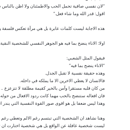
“لان نفسي صافية تحمل الحب والاطمئنان ولا اظن بالناس
اقول: قدر الله وما شاء فعل.”
هذه الاجابة ليست كلمات عابرة بل هي مرآة تعكس فلسفة وج
اولا: الاناء ينضح بما فيه هو الجوهر النفسي للشخصية النقية:
فيقول المثل الشعبي:
“الاناء ينضح بما فيه”
وهذه حقيقة نفسية لا تقبل الجدل.
فالانسان لا يعطي الاخرين الا ما يملكه في داخله.
من كان قلبه مستقرا وآمن بالخير كقيمة مطلقة لا تتزعزع ..
فان افعاله ستنضح بالحب مهما كانت ردود الافعال من حوله.
وهذا ليس ضعفا بل هو اقوى صور القوة النفسية التي يندر اتقا
وهنا نشاهد ان الشخصية التي تبتسم رغم الالم وتعطي رغم ال
ليست شخصية غافلة عن الواقع بل هي شخصية اختارت ان تك