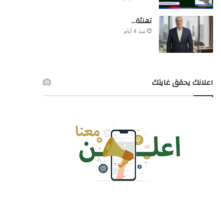
تهنئة…
منذ 4 أيام
اعلانك يحقق غايتك