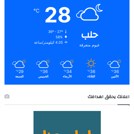
28
℃
حلب
36º - 27º
58%
4.05 كيلومتر/ساعة
غيوم متفرقة
29
36
34
36
36
℃
℃
℃
℃
℃
الأثنين
الثلاثاء
الأربعاء
الخميس
الجمعة
اعلانك يحقق اهدافك