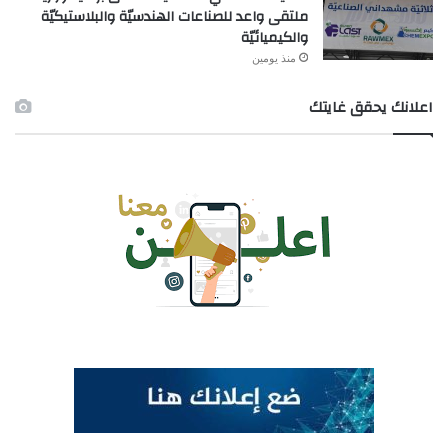
ملتقى واعد للصناعات الهندسيّة والبلاستيكيّة
والكيميائيّة
منذ يومين
اعلانك يحقق غايتك