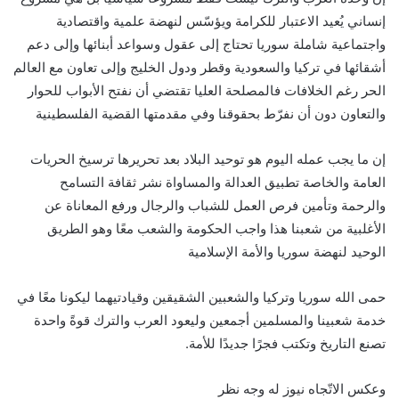
إنساني يُعيد الاعتبار للكرامة ويؤسّس لنهضة علمية واقتصادية
واجتماعية شاملة سوريا تحتاج إلى عقول وسواعد أبنائها وإلى دعم
أشقائها في تركيا والسعودية وقطر ودول الخليج وإلى تعاون مع العالم
الحر رغم الخلافات فالمصلحة العليا تقتضي أن نفتح الأبواب للحوار
والتعاون دون أن نفرّط بحقوقنا وفي مقدمتها القضية الفلسطينية
إن ما يجب عمله اليوم هو توحيد البلاد بعد تحريرها ترسيخ الحريات
العامة والخاصة تطبيق العدالة والمساواة نشر ثقافة التسامح
والرحمة وتأمين فرص العمل للشباب والرجال ورفع المعاناة عن
الأغلبية من شعبنا هذا واجب الحكومة والشعب معًا وهو الطريق
الوحيد لنهضة سوريا والأمة الإسلامية
حمى الله سوريا وتركيا والشعبين الشقيقين وقيادتيهما ليكونا معًا في
خدمة شعبينا والمسلمين أجمعين وليعود العرب والترك قوةً واحدة
تصنع التاريخ وتكتب فجرًا جديدًا للأمة.
وعكس الاتّجاه نيوز له وجه نظر