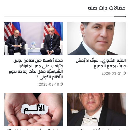
مقالات ذات صلة
قمة ألاسكا حين تصافح بوتين
العَلَم السّوري… شرفٌ لا يُمسّ
وترامب على جمر الجغرافيا
وبيتٌ يجمع الجميع
السّياسيّة فهل بدأت إعادة تدوير
2026-03-21
النّظام الدّولي ؟
2025-08-16