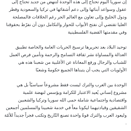
إن سوريا اليوم تحتاج إلى هذه الوحدة لتنهض من جديد تحتاج إلى
عقول وسواعد أبنائها وإلى دعم أشقائها في تركيا والسعودية وقطر
ودول الخليج وإلى تعاون مع العالم الحر رغم الخلافات فالمصلحة
العليا تقتضي أن نفتح الأبواب للحوار والتكامل دون أن نفرّط بحقوقنا
وفي مقدمتها القضية الفلسطينية
توحيد البلاد بعد تحريرها ترسيخ الحريات العامة والخاصة تطبيق
العدالة والمساواة نشر ثقافة التسامح والرحمة وتأمين فرص العمل
للشباب والرجال ورفع المعاناة عن الأغلبية من شعبنا هذه هي
الأولويات التي يجب أن يتبناها الجميع حكومةً وشعبًا
الوحدة بين العرب والترك ليست فقط مشروعاً سياسيّاً بل هي
مشروع إنساني يُعيد الاعتبار للكرامة ويؤسس لنهضة علمية
واقتصادية واجتماعية شاملة حمى الله سوريا وتركيا والشعبين
الشقيقين وقيادتيهما ليكونا معاً في خدمة شعبينا والمسلمين أجمعين
وليعود العرب والترك قوةً واحدة تصنع التّاريخ وتكتب فجراً جديداً للأمّة
.