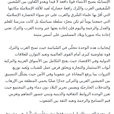
الإنسانيّة يصبح الانتماء قوةً دافعة لا قيداً ويغدو التّعاون بين الشّعبين
الشّقيقين العرب والتّرك رافعةً حضاريّة تُعيد للأمّة الإسلاميّة مكانتها
التي أقرّ بها علماء الشّرق والغرب على حدٍ سواء الحضارة الإسلاميّة
التي جمعتنا يوماً لم تكن مجرّد سلطة سياسيّة بل كانت مدرسةً للعلم
والعدل والرحمة واليوم فإن إعادة بعثها عبر وحدة العرب والترك تعني
إعادة بناء سوريا وبلاد المسلمين على أسس متينة
إيجابيات هذه الوحدة تتجلّى في السّياسة حيث تمنح العرب والترك
قوة تفاوضية كبرى أمام القوى العالمية وتعيد التوازن للعلاقات
الدولية وفي الاقتصاد حيث يفتح التكامل بين الأسواق العربية والتركية
أبواب الاستثمار والتجارة ويخلق فرص عمل للشباب ويُعيد توزيع
الثروات بما يرفع المعاناة عن شعوبنا وفي الأمن حيث يشكّل التنسيق
بين الجيشين العربي والتركي جدارًا صلبًا يحمي المنطقة من الإرهاب
والتدخلات الخارجيّة ويضمن تحرير البلاد دون دماء وفي المجتمع حيث
تعزز الوحدة الروابط الثقافية والدينية وتبني جسور التفاهم وتغرس
قيم التسامح والرحمة وتعيد الثقة بين الشعوب
إن وحدة العرب والترك ليست فقط مشروعاً سياسيّاً بل هي مشروع