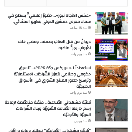
«عكس الاتجاه نيوز»… حضورٌ إعلاميٌّ يسطع في
سماء معرض دمشق الدولي بتكريمٍ استثنائي.
منذ 16 ساعة
ديوانُ من قتل العتابَ بصمته.. ومضى خلف
الأبوابِ يجرُّ ماضيه
منذ يوم واحد
استعداداً لـ«سيريكس جدّة 2026».. تنسيق
حكومي وصناعي لتعزيز الشّراكات الاستثماريّة
وترسيخ حضور المنتج السّوري في الأسواق
الخليجيّة
منذ يوم واحد
ثلاثيّة مشهداني الصّناعية… منصّة متخصّصة لإعادة
رسم خارطة الصّناعة السّوريّة وبناء الشّراكات
العربيّة والدّولـيّة
منذ يومين
“ثلاثيّة مشهداني الصّناعيّة” تنطلق برعاية وزاريّة..