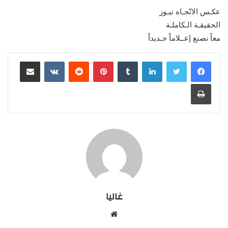
عكـس الاتّجـاه نيـوز
الحقيقـة الـكاملـة
معاً نصنع إعــلاماً جـديداً
لينكدإن
بينتيريست
مشاركة عبر البريد
طباعة
غاليا
موقع
الويب