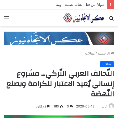
ديوانُ من قتل العتابَ بصمته.. ومضى خلف الأبوابِ يجرُّ ماضيه
بحث
الق
عن
الرئيسية
/
مقالات
مقالات
التّحالف العربي التّركي… مشروع
إنساني يُعيد الاعتبار للكرامة ويصنع
النّهضة
غاليا
2026-05-18
0
180
2 دقائق