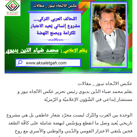
عكـس الاتّـجاه نيـوز _ مقالات
بقلم محمد ضياء الدّين بديوي رئيس تحرير عكس الاتّجاه نيوز و
مستشار إبداعي في الشّؤون الإعلاميّة و الرّمزيّة
الوحدة بين العرب والتّرك ليست مجرّد شعار عاطفي بل هي مشروع
تاريخي يُعيد وصل ما انقطع ويؤسّس لنهضة شاملة على كافّة الصّعد
فحين يلتقي الاعتزاز القومي والدّيني والوطني والأسري مع روح