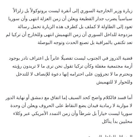
زيارة وزير الخارجية السوري إلى أنقرة ليست بروتوكولاً بل زلزالاً
سياسياً يضرب جدار القطيعة ويعلن أن زمن العزلة انتهى وأن سوريا
تعود إلى الطاولة لا كملف بل كطرف هذه الزيارة تحمل رسالة
مزدوجة للداخل السوري أن زمن التهميش انتهى وللخارج أن تركيا لم
تعد تكتفي بالمراقبة بل تصنع الحدث وتوجه البوصلة
قضية الدروز في الجنوب ليست تفصيلًا عابراً بل اعتراف نادر بوجود
أزمة مجتمعية مغفلة وكأن تركيا تقول نحن نرى ما لا تريدون رؤيته
ونحترم ما لا تجرؤون على احترامه إنها دعوة للإنصاف لا للتدخل
وللحوار لا للتهميش
أما قسد فالكلام واضح كحد السيف إما اتفاق مع دمشق أو نهاية الدور
لا مواربة لا رمادية فيدان يضع النقاط على الحروف ويعلن أن وحدة
سوريا ليست خياراً بل شرطاً وأن زمن التمدد الأمريكي عبر وكلاء
محليين بدأ يتآكل
الرسائل للداخل السوري