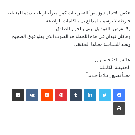
عكس الاتجاه نيوز يقرأ التصريحات كمن يقرأ خارطة جديدة للمنطقة
خارطة لا ترسم بالمدافع بل بالكلمات الواضحة
ولا تفرض بالقوة بل تبنى بالحوار الصادق
وهاكان فيدان في هذه اللحظة هو الصوت الذي يعلو فوق الضجيج
ويعيد للسياسة معناها الحقيقي
عكـس الاتّـجاه نيـوز
الحقيقـة الكاملـة
معــاً نصنع إعـلاماً جـديداً
لينكدإن
بينتيريست
مشاركة عبر البريد
طباعة