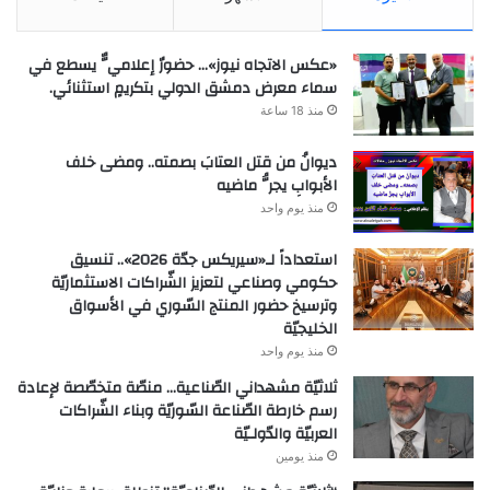
«عكس الاتجاه نيوز»… حضورٌ إعلاميٌّ يسطع في
سماء معرض دمشق الدولي بتكريمٍ استثنائي.
منذ 18 ساعة
ديوانُ من قتل العتابَ بصمته.. ومضى خلف
الأبوابِ يجرُّ ماضيه
منذ يوم واحد
استعداداً لـ«سيريكس جدّة 2026».. تنسيق
حكومي وصناعي لتعزيز الشّراكات الاستثماريّة
وترسيخ حضور المنتج السّوري في الأسواق
الخليجيّة
منذ يوم واحد
ثلاثيّة مشهداني الصّناعية… منصّة متخصّصة لإعادة
رسم خارطة الصّناعة السّوريّة وبناء الشّراكات
العربيّة والدّولـيّة
منذ يومين