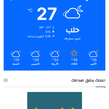
27
℃
حلب
36º - 27º
61%
3.94 كيلومتر/ساعة
غيوم متفرقة
29
36
34
36
36
℃
℃
℃
℃
℃
الأثنين
الثلاثاء
الأربعاء
الخميس
الجمعة
اعلانك يحقق اهدافك