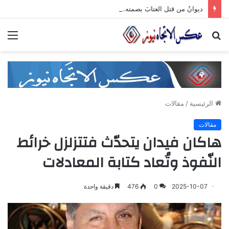
ديوانُ من قتل العتابَ بصمته.. ومضى خلف الأبوابِ يجرُّ ماضيه
بحث
الق
عن
الرئيسية
/
مقالات
مقالات
هاكان فيدان يتحدّث فتتزلزل خرائط
النّفوذ وتُعاد كتابة المعادلات
2025-10-07
0
476
دقيقة واحدة