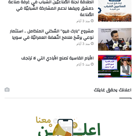
انطلاقة لجنة الصّناعيّين الشّباب في غرفة صناعة
دمشق وريفها لدعم المشاركة الشّبابيّة في
الصّناعة
منذ 3 أيام
مشروع “بارك فيو” السّكني المتكامل .. استثمار
نوعي يرسّخ ملامح النّهضة العمرانيّة في سوريا
منذ 3 أيام
الأيام القاسية تصنع الأيادي التي لا ترتجف
منذ 5 أيام
اعلانك يحقق غايتك