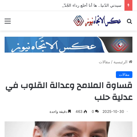
سيدتي الدّنيا.. ها أنا أخلع رداء الجّدّيّة وأرقص على أنغام تمرّدي الذي لا معنى له
بحث
الق
عن
الرئيسية
/
مقالات
مقالات
قساوة الملامح وعدالة القلوب في
عدلية حلب
2025-10-30
0
463
دقيقة واحدة