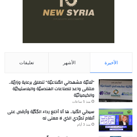
الأخيرة
الأشهر
تعليقات
“ثلاثيّة مشهداني الصّناعيّة” تنطلق برعاية وزاريّة..
ملتقى واعد للصناعات الهندسيّة والبلاستيكيّة
والكيميائيّة
منذ 5 ساعات
سيدتي الدّنيا.. ها أنا أخلع رداء الجّدّيّة وأرقص على
أنغام تمرّدي الذي لا معنى له
منذ 3 أيام