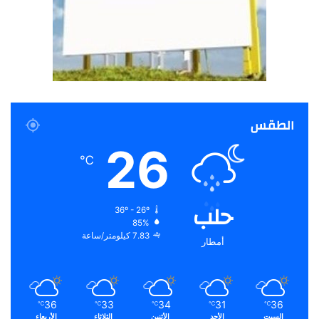
الطقس
26
℃
حلب
36º - 26º
85%
7.83 كيلومتر/ساعة
أمطار
36
33
34
31
36
℃
℃
℃
℃
℃
السبت
الأحد
الأثنين
الثلاثاء
الأربعاء