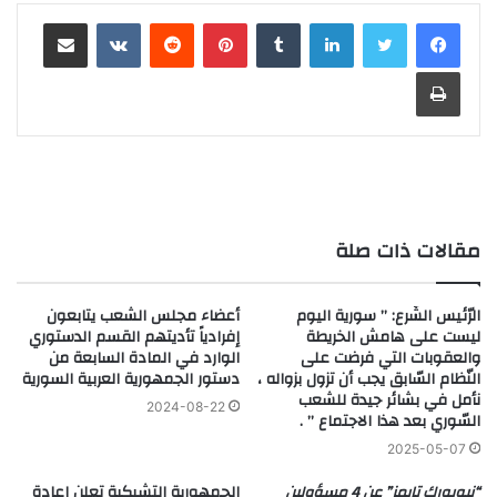
لينكدإن
‏Tumblr
بينتيريست
‏Reddit
‏VKontakte
مشاركة عبر البريد
طباعة
مقالات ذات صلة
الرّئيس الشّرع: ” سورية اليوم
أعضاء مجلس الشعب يتابعون
ليست على هامش الخريطة
إفرادياً تأديتهم القسم الدستوري
والعقوبات التي فرضت على
الوارد في المادة السابعة من
النّظام السّابق يجب أن تزول بزواله ،
‏دستور الجمهورية العربية السورية‏
نأمل في بشائر جيدة للشعب
2024-08-22
السّوري بعد هذا الاجتماع ” .
2025-05-07
“نيويورك تايمز” عن 4 مسؤولين
الجمهورية التشيكية تعلن إعادة