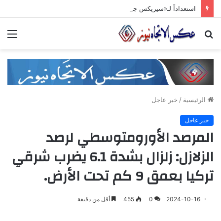
استعداداً لـ«سيريكس جدّة 2026».. تنسيق حكومي وصناعي لتعزيز الشّراكات الاستثماريّة وترسيخ حضور المنتج السّوري في الأسواق الخليجيّة
بحث
الق
عن
الرئيسية
/
خبر عاجل
خبر عاجل
المرصد الأورومتوسطي لرصد
الزلازل: زلزال بشدة 6.1 يضرب شرقي
تركيا بعمق 9 كم تحت الأرض.
2024-10-16
0
455
أقل من دقيقة