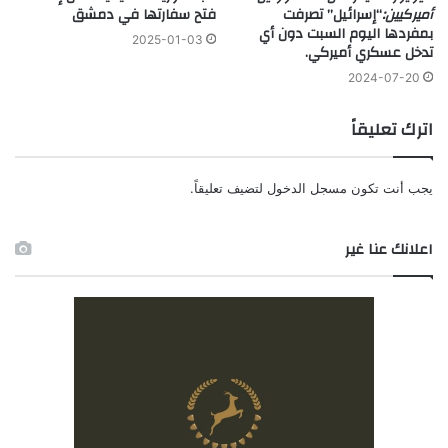
أميركيين:
“إسرائيل” تصرفت
فتح سفارتها في دمشق
بمفردها اليوم السبت دون أي
2025-01-03
تدخل عسكري أميركي.
2024-07-20
اترك تعليقاً
يجب أنت تكون
مسجل الدخول
لتضيف تعليقاً.
اعلانك عنا غير