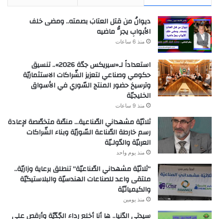
ديوانُ من قتل العتابَ بصمته.. ومضى خلف
الأبوابِ يجرُّ ماضيه
منذ 6 ساعات
استعداداً لـ«سيريكس جدّة 2026».. تنسيق
حكومي وصناعي لتعزيز الشّراكات الاستثماريّة
وترسيخ حضور المنتج السّوري في الأسواق
الخليجيّة
منذ 9 ساعات
ثلاثيّة مشهداني الصّناعية… منصّة متخصّصة لإعادة
رسم خارطة الصّناعة السّوريّة وبناء الشّراكات
العربيّة والدّولـيّة
منذ يوم واحد
“ثلاثيّة مشهداني الصّناعيّة” تنطلق برعاية وزاريّة..
ملتقى واعد للصناعات الهندسيّة والبلاستيكيّة
والكيميائيّة
منذ يومين
سيدتي الدّنيا.. ها أنا أخلع رداء الجّدّيّة وأرقص على