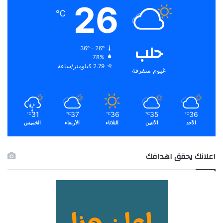
26
℃
حلب
36º - 26º
78%
2.79 كيلومتر/ساعة
غيوم متفرقة
31
37
36
35
36
℃
℃
℃
℃
℃
الأحد
الأثنين
الثلاثاء
الأربعاء
الخميس
اعلانك يحقق اهدافك