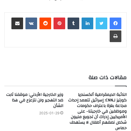
لينكدإن
‏Tumblr
بينتيريست
‏Reddit
‏VKontakte
مشاركة عبر البريد
طباعة
مقالات ذات صلة
النائبة الديمقراطية ألكسندريا
وزير الخارجية الأردني: موقفنا ثابت
كورتيز لـCNN: إسرائيل تتعمد إحداث
ضد التهجير ولن نتزعزع في هذا
مجاعة بغزة باعتراف حكومات
الشأن
وموظفين في خارجيتنا- على
2025-01-29
الأمريكيين إدراك أن تجويع مليون
شخص نصفهم أطفال لا يستهدف
حماس