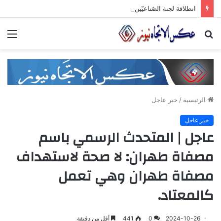
انطلاقة لجنة الصّناعيّين الشّباب في غرفة صناعة دمشق وريفها لدعم المشاركة الشّبابيّة في الصّناعة
بحث
الق
عن
الرئيسية
/
خبر عاجل
خبر عاجل
عاجل | المتحدث الرسمي باسم
مصفاة طهران: لا صحة لاستهداف
مصفاة طهران وهي تعمل
كالمعتاد.
2024-10-26
0
441
أقل من دقيقة