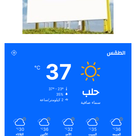
الطقس
37
℃
حلب
37º - 23º
35%
2 كيلومتر/ساعة
سماء صافية
30
36
32
35
36
℃
℃
℃
℃
℃
الجمعة
السبت
الأحد
الأثنين
الثلاثاء