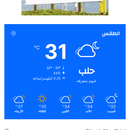
الطقس
31
℃
حلب
32º - 30º
54%
4.25 كيلومتر/ساعة
غيوم متفرقة
37
35
34
34
32
℃
℃
℃
℃
℃
السبت
الأحد
الأثنين
الثلاثاء
الأربعاء