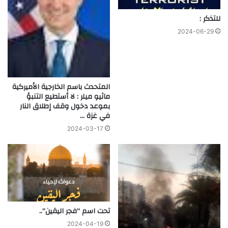
للتذكر :
2024-06-29
المتحدث باسم الخارجية الأميركية
ماثيو ميلر : لا أستطيع التنبؤ
بموعد دخول وقف إطلاق النار
في غزة …
2024-03-17
تحت اسم “فجر اليقين”..
2024-04-19