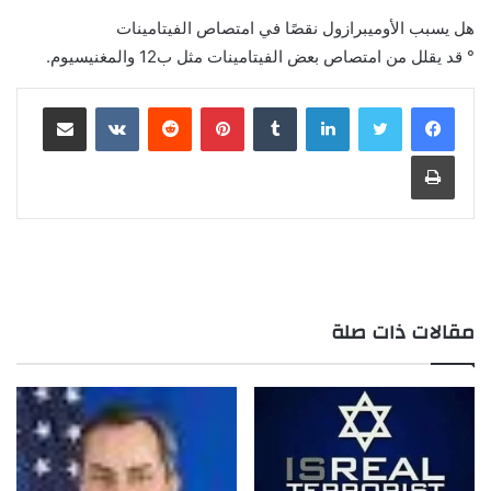
هل يسبب الأوميبرازول نقصًا في امتصاص الفيتامينات
° قد يقلل من امتصاص بعض الفيتامينات مثل ب12 والمغنيسيوم.
لينكدإن
بينتيريست
مشاركة عبر البريد
طباعة
مقالات ذات صلة