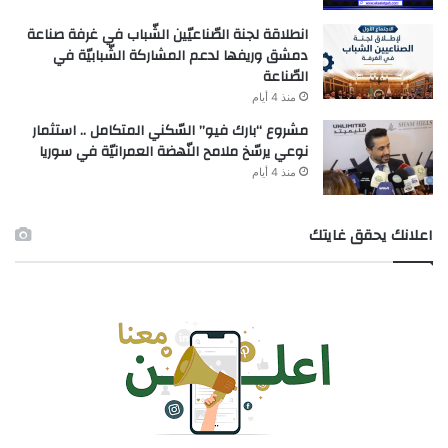
انطلاقة لجنة الصّناعيّين الشّباب في غرفة صناعة
دمشق وريفها لدعم المشاركة الشّبابيّة في
الصّناعة
منذ 4 أيام
مشروع “بارك فيو” السّكني المتكامل .. استثمار
نوعي يرسّخ ملامح النّهضة العمرانيّة في سوريا
منذ 4 أيام
اعلانك يحقق غايتك