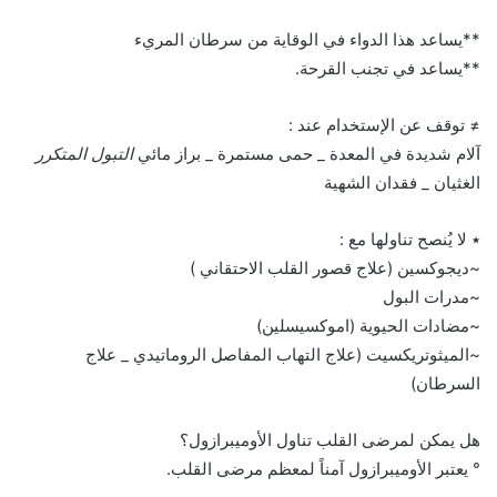
**يساعد هذا الدواء في الوقاية من سرطان المريء
**يساعد في تجنب القرحة.
≠ توقف عن الإستخدام عند :
آلام شديدة في المعدة _ حمى مستمرة _ براز مائي
التبول المتكرر
الغثيان _ فقدان الشهية
٭ لا يُنصح تناولها مع :
~ديجوكسين (علاج قصور القلب الاحتقاني )
~مدرات البول
~مضادات الحيوية (اموكسيسلين)
~الميثوتريكسيت (علاج التهاب المفاصل الروماتيدي _ علاج
السرطان)
هل يمكن لمرضى القلب تناول الأوميبرازول؟
° يعتبر الأوميبرازول آمناً لمعظم مرضى القلب.