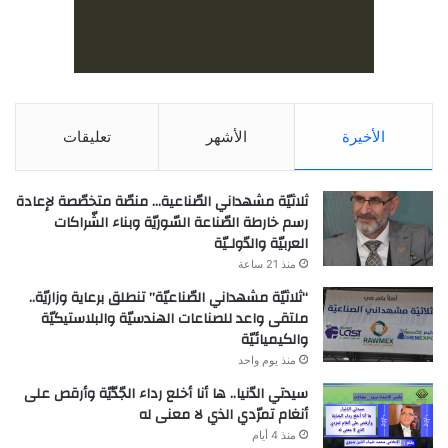
الأخيرة
الأشهر
تعليقات
ثلاثيّة مشهداني الصّناعية… منصّة متخصّصة لإعادة
رسم خارطة الصّناعة السّوريّة وبناء الشّراكات
العربيّة والدّولـيّة
منذ 21 ساعة
“ثلاثيّة مشهداني الصّناعيّة” تنطلق برعاية وزاريّة..
ملتقى واعد للصناعات الهندسيّة والبلاستيكيّة
والكيميائيّة
منذ يوم واحد
سيدتي الدّنيا.. ها أنا أخلع رداء الجّدّيّة وأرقص على
أنغام تمرّدي الذي لا معنى له
منذ 4 أيام