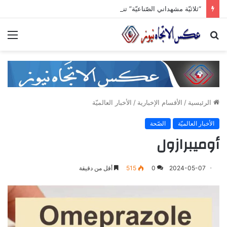
“ثلاثيّة مشهداني الصّناعيّة” تنطلق برعاية وزاريّة.. ملتقى واعد للصناعات الهندسيّة والبلاستيكيّة والكيميائيّة
بحث
الق
عن
الرئيسية
/
الأقسام الإخبارية
/
الأخبار العالميّة
الأخبار العالميّة
الصّحة
أوميبرازول
2024-05-07
0
515
أقل من دقيقة