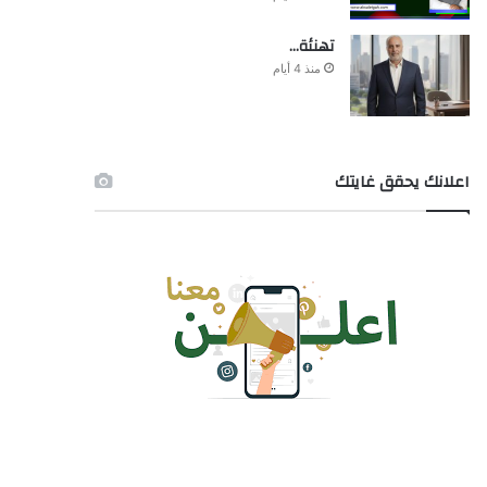
تهنئة…
منذ 4 أيام
اعلانك يحقق غايتك