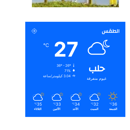
الطقس
27
℃
حلب
36º - 26º
71%
3.04 كيلومتر/ساعة
غيوم متفرقة
35
33
34
32
36
℃
℃
℃
℃
℃
الجمعة
السبت
الأحد
الأثنين
الثلاثاء