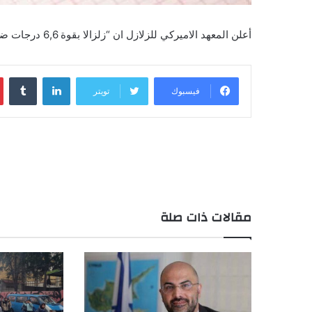
أعلن المعهد الاميركي للزلازل ان “زلزالا بقوة 6,6 درجات ضرب قبالة سواحل ​
لينكدإن
‏Tumblr
فيسبوك
تويتر
مقالات ذات صلة