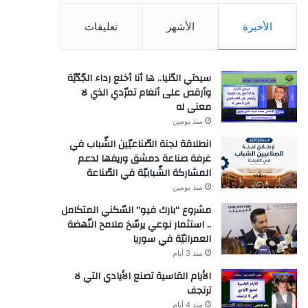
الأخيرة
الأشهر
تعليقات
سيدتي الدّنيا.. ها أنا أخلع رداء الجّدّيّة
وأرقص على أنغام تمرّدي الذي لا
معنى له
منذ يومين
انطلاقة لجنة الصّناعيّين الشّباب في
غرفة صناعة دمشق وريفها لدعم
المشاركة الشّبابيّة في الصّناعة
منذ يومين
مشروع “بارك فيو” السّكني المتكامل
.. استثمار نوعي يرسّخ ملامح النّهضة
العمرانيّة في سوريا
منذ 3 أيام
الأيام القاسية تصنع الأيادي التي لا
ترتجف
منذ 4 أيام