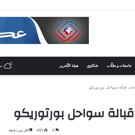
 غرفة صناعة دمشق وريفها لدعم المشاركة الشّبابيّة في الصّناعة
جامعات و طلّاب
شكاوي
هيئة التَّحرير
ح
0
451
أقل من دقيقة