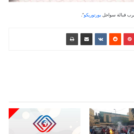
بورتوريكو
​”.
بينتيريست
‏Reddit
‏VKontakte
مشاركة عبر البريد
طباعة