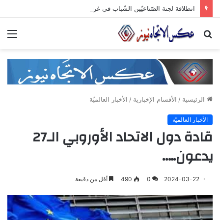
انطلاقة لجنة الصّناعيّين الشّباب في غرفة صناعة دمشق وريفها لدعم المشاركة الشّبابيّة في الصّناعة
بحث
الق
عن
الرئيسية
/
الأقسام الإخبارية
/
الأخبار العالميّة
الأخبار العالميّة
قادة دول الاتحاد الأوروبي الـ27
يدعون…..
2024-03-22
0
490
أقل من دقيقة