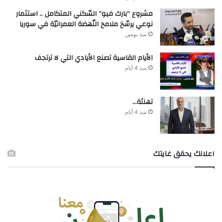
مشروع “بارك فيو” السّكني المتكامل .. استثمار
نوعي يرسّخ ملامح النّهضة العمرانيّة في سوريا
منذ يومين
الأيام القاسية تصنع الأيادي التي لا ترتجف
منذ 4 أيام
تهنئة…
منذ 4 أيام
اعلانك يحقق غايتك