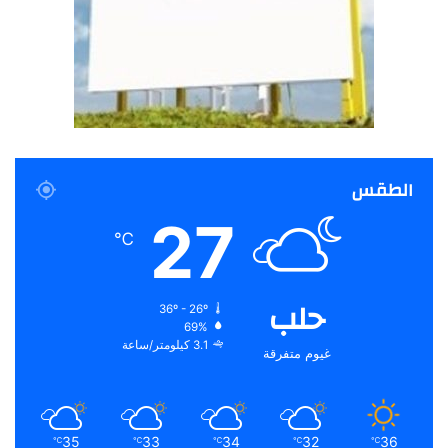
الطقس
27
℃
حلب
36º - 26º
69%
3.1 كيلومتر/ساعة
غيوم متفرقة
35
33
34
32
36
℃
℃
℃
℃
℃