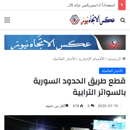
استعداداً لـ«سيريكس جدّة 2026».. تنسيق حكومي وصناعي لتعزيز الشّراكات الاستثماريّة وترسيخ حضور المنتج السّوري في الأسواق الخليجيّة
بحث
الق
عن
الرئيسية
/
الأقسام الإخبارية
/
الأخبار العالميّة
الأخبار العالميّة
قطع طريق الحدود السورية
بالسواتر الترابية
2020-01-15
0
478
أقل من دقيقة