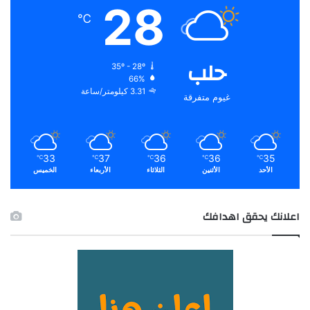
28
℃
حلب
35º - 28º
66%
3.31 كيلومتر/ساعة
غيوم متفرقة
33
37
36
36
35
℃
℃
℃
℃
℃
الأحد
الأثنين
الثلاثاء
الأربعاء
الخميس
اعلانك يحقق اهدافك