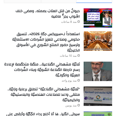
ديوانُ من قتل العتابَ بصمته.. ومضى خلف
الأبوابِ يجرُّ ماضيه
منذ 8 ساعات
استعداداً لـ«سيريكس جدّة 2026».. تنسيق
حكومي وصناعي لتعزيز الشّراكات الاستثماريّة
وترسيخ حضور المنتج السّوري في الأسواق
الخليجيّة
منذ 10 ساعات
ثلاثيّة مشهداني الصّناعية… منصّة متخصّصة لإعادة
رسم خارطة الصّناعة السّوريّة وبناء الشّراكات
العربيّة والدّولـيّة
منذ يوم واحد
“ثلاثيّة مشهداني الصّناعيّة” تنطلق برعاية وزاريّة..
ملتقى واعد للصناعات الهندسيّة والبلاستيكيّة
والكيميائيّة
منذ يومين
سيدتي الدّنيا.. ها أنا أخلع رداء الجّدّيّة وأرقص على