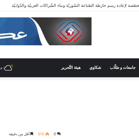
عاية وزاريّة.. ملتقى واعد للصناعات الهندسيّة والبلاستيكيّة والكيميائيّة
جامعات و طلّاب
شكاوي
هيئة التَّحرير
حل
0
510
أقل من دقيقة