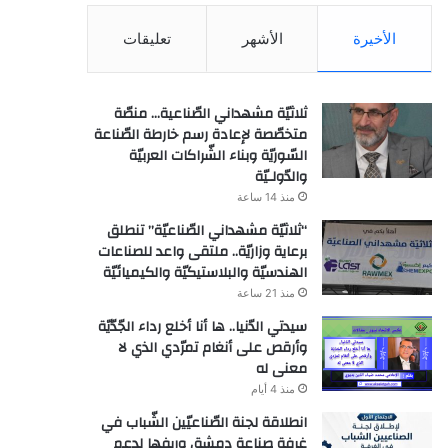
الأخيرة
الأشهر
تعليقات
ثلاثيّة مشهداني الصّناعية… منصّة
متخصّصة لإعادة رسم خارطة الصّناعة
السّوريّة وبناء الشّراكات العربيّة
والدّولـيّة
منذ 14 ساعة
“ثلاثيّة مشهداني الصّناعيّة” تنطلق
برعاية وزاريّة.. ملتقى واعد للصناعات
الهندسيّة والبلاستيكيّة والكيميائيّة
منذ 21 ساعة
سيدتي الدّنيا.. ها أنا أخلع رداء الجّدّيّة
وأرقص على أنغام تمرّدي الذي لا
معنى له
منذ 4 أيام
انطلاقة لجنة الصّناعيّين الشّباب في
غرفة صناعة دمشق وريفها لدعم