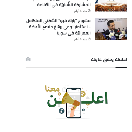
المشاركة الشّبابيّة في الصّناعة
منذ 4 أيام
مشروع “بارك فيو” السّكني المتكامل
.. استثمار نوعي يرسّخ ملامح النّهضة
العمرانيّة في سوريا
منذ 4 أيام
اعلانك يحقق غايتك