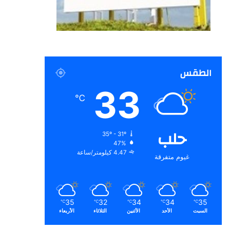
الطقس
33
℃
حلب
35º - 31º
47%
4.47 كيلومتر/ساعة
غيوم متفرقة
35
32
34
34
35
℃
℃
℃
℃
℃
السبت
الأحد
الأثنين
الثلاثاء
الأربعاء