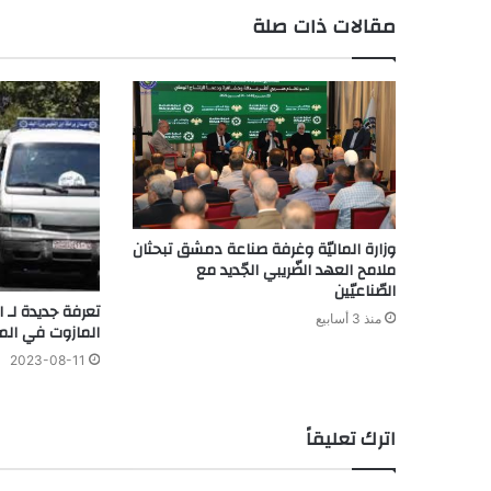
مقالات ذات صلة
وزارة الماليّة وغرفة صناعة دمشق تبحثان
ملامح العهد الضّريبي الجّديد مع
الصّناعيّين
تعرفة جديدة لـ 
منذ 3 أسابيع
المازوت في ال
2023-08-11
اترك تعليقاً