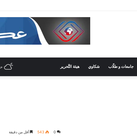
 غرفة صناعة دمشق وريفها لدعم المشاركة الشّبابيّة في الصّناعة
جامعات و طلّاب
شكاوي
هيئة التَّحرير
حل
0
543
أقل من دقيقة