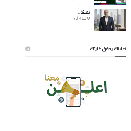
تهنئة…
منذ 4 أيام
اعلانك يحقق غايتك