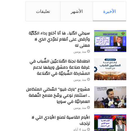
الأخيرة
الأشهر
تعليقات
سيدتي الدّنيا.. ها أنا أخلع رداء الجّدّيّة
وأرقص على أنغام تمرّدي الذي لا
معنى له
منذ يومين
انطلاقة لجنة الصّناعيّين الشّباب في
غرفة صناعة دمشق وريفها لدعم
المشاركة الشّبابيّة في الصّناعة
منذ يومين
مشروع “بارك فيو” السّكني المتكامل
.. استثمار نوعي يرسّخ ملامح النّهضة
العمرانيّة في سوريا
منذ يومين
الأيام القاسية تصنع الأيادي التي لا
ترتجف
منذ 4 أيام