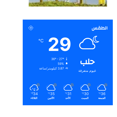
الطقس
29
℃
حلب
36º - 27º
59%
3.87 كيلومتر/ساعة
غيوم متفرقة
34
35
31
30
36
℃
℃
℃
℃
℃
الجمعة
السبت
الأحد
الأثنين
الثلاثاء