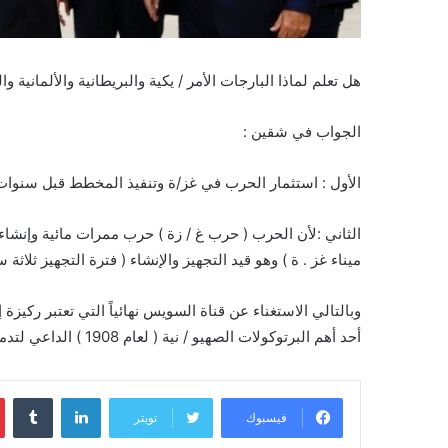
هل تعلم لماذا البارجات الأمر / يكية والبريطانية والألمانية
الجواب في شقين :
الأول : استثمار الحرب في غز/ة وتنفيذ المخطط قبل سنوات م
الثاني :لأن الحرب ( حرب غ / زة ) حرب ممرات مائية وإنشاء 
ميناء غز . ة ) وهو قيد التجهيز والإنشاء ( فترة التجهيز ثلاثة 
وبالتالي الاستغناء عن قناة السويس نهائياً التي تعتبر ركيزة 
أحد أهم البرتوكولات الصهيو / نية ( لعام 1908 ) الداعي لتدمير ثلاثة دول عربية ( العراق وسورية ومصر ) ..
لينكدإن
فيسبوك
تويتر