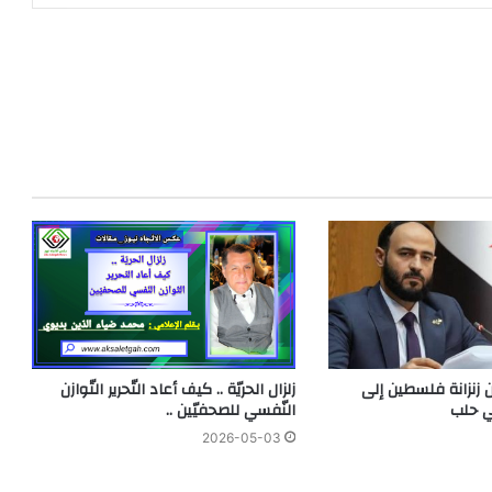
 زنزانة فلسطين إلى
زلزال الحريّة .. كيف أعاد التّحرير التّوازن
ي حلب
النّفسي للصحفيّين ..
2026-05-03