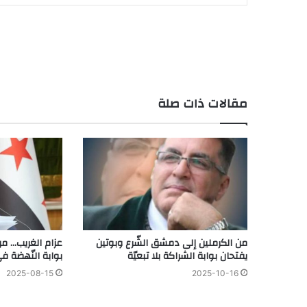
مقالات ذات صلة
من الكرملين إلى دمشق الشّرع وبوتين
عزام الغريب… من
يفتحان بوابة الشراكة بلا تبعيّة
بوابة النّهضة ف
2025-08-15
2025-10-16