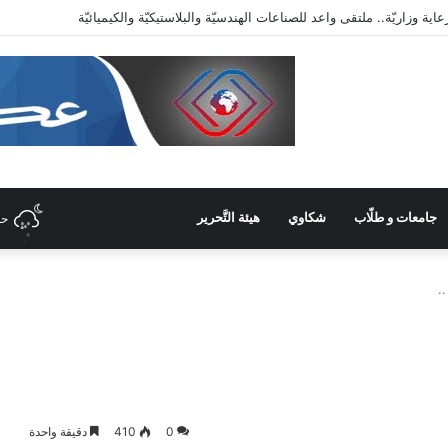
دّيّة وأرقص على أنغام تمرّدي الذي لا معنى له
جامعات و طلّاب
شكاوي
هيئة التَّحرير
حل
.
0
410
دقيقة واحدة