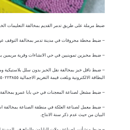
ضبط مرملة على طريق تدمر القديم بمخالفة التعليمات الخاص
– ضبط محطة محروقات في مدينة تدمر بمخالفة التوقف عن اس
– ضبط مخبزين تموينيين في حي الانشاءات وقرية مريمين ب
– ضبط ناقل خبز بمخالفة نقل الخبز بدون سلل بلاستيكية وم
البطاقة الالكترونية وبلغت قيمة التغريم الاجمالية ٥٠٢٢٣٨٥٥ ل.س.
– ضبط مشغل لصناعة المعجنات في حي بابا عمرو بمخالفة حي
– ضبط معمل لصناعة العلكة في منطقة الصناعة بمخالفة استخد
البيان من حيث عدم ذكر سنة الانتاج.
– ضبط منشأتين لصناعة رولات النايلون والملح في المدينة 