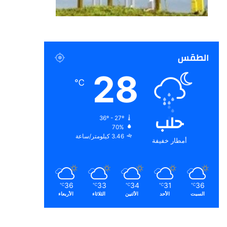
الطقس
28
℃
حلب
36º - 27º
70%
3.46 كيلومتر/ساعة
أمطار خفيفة
36
33
34
31
36
℃
℃
℃
℃
℃
السبت
الأحد
الأثنين
الثلاثاء
الأربعاء