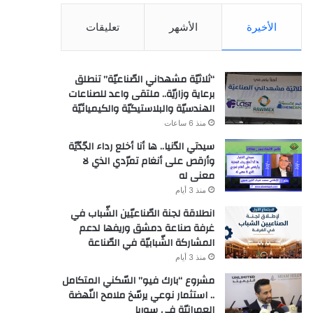
الأخيرة
الأشهر
تعليقات
“ثلاثيّة مشهداني الصّناعيّة” تنطلق
برعاية وزاريّة.. ملتقى واعد للصناعات
الهندسيّة والبلاستيكيّة والكيميائيّة
منذ 6 ساعات
سيدتي الدّنيا.. ها أنا أخلع رداء الجّدّيّة
وأرقص على أنغام تمرّدي الذي لا
معنى له
منذ 3 أيام
انطلاقة لجنة الصّناعيّين الشّباب في
غرفة صناعة دمشق وريفها لدعم
المشاركة الشّبابيّة في الصّناعة
منذ 3 أيام
مشروع “بارك فيو” السّكني المتكامل
.. استثمار نوعي يرسّخ ملامح النّهضة
العمرانيّة في سوريا