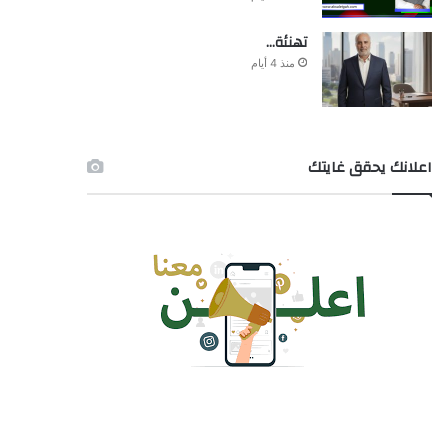
تهنئة…
منذ 4 أيام
اعلانك يحقق غايتك