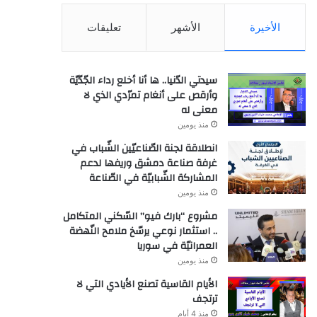
الأخيرة
الأشهر
تعليقات
سيدتي الدّنيا.. ها أنا أخلع رداء الجّدّيّة
وأرقص على أنغام تمرّدي الذي لا
معنى له
منذ يومين
انطلاقة لجنة الصّناعيّين الشّباب في
غرفة صناعة دمشق وريفها لدعم
المشاركة الشّبابيّة في الصّناعة
منذ يومين
مشروع “بارك فيو” السّكني المتكامل
.. استثمار نوعي يرسّخ ملامح النّهضة
العمرانيّة في سوريا
منذ يومين
الأيام القاسية تصنع الأيادي التي لا
ترتجف
منذ 4 أيام