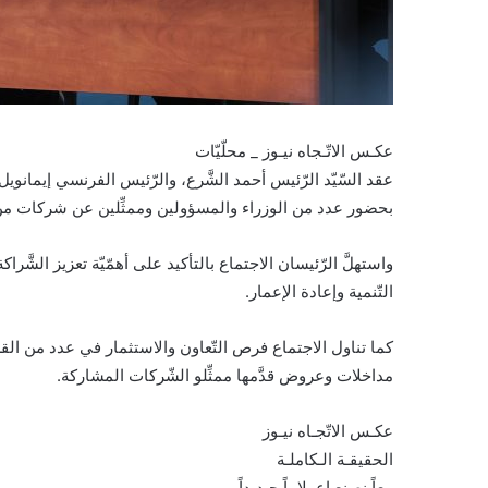
عكـس الاتّـجاه نيـوز _ محلّيّات
عقد السّيّد الرّئيس أحمد الشَّرع، والرّئيس الفرنسي إيمانو
بحضور عدد من الوزراء والمسؤولين وممثِّلين عن شركات من 
واستهلَّ الرّئيسان الاجتماع بالتأكيد على أهمّيّة تعزيز الشَّرا
التّنمية وإعادة الإعمار.
كما تناول الاجتماع فرص التّعاون والاستثمار في عدد من القطاع
مداخلات وعروض قدَّمها ممثِّلو الشّركات المشاركة.
عكـس الاتّجـاه نيـوز
الحقيقـة الـكاملـة
معاً نصنع إعــلاماً جـديداً