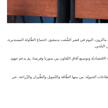
يل ماكرون، اليوم في قصر الشَّعب بدمشق، اجتماع الطّاولة المستديرة،
البلدين.
كة الاقتصاديّة وتوسيع آفاق التّعاون بين سوريا وفرنسا، بِمَ يدعم جهود
ات الحيويّة، من بينها الطّاقة والتّمويل والطَّيران والزّراعة، عبر