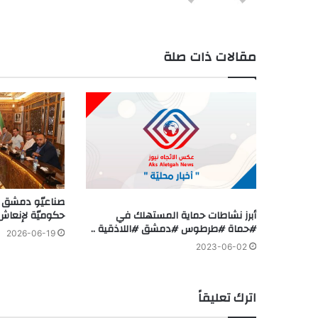
مقالات ذات صلة
صناعيّو دمشق :
أبرز نشاطات حماية المستهلك في
حكوميّة لإنعاش ا
#حماة #طرطوس #دمشق #اللاذقية ..
2026-06-19
2023-06-02
اترك تعليقاً