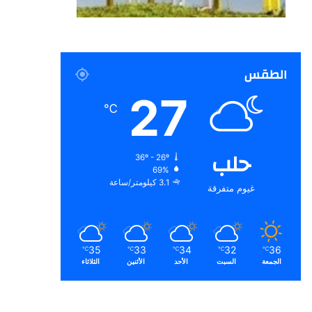
الطقس
27
℃
حلب
36º - 26º
69%
3.1 كيلومتر/ساعة
غيوم متفرقة
35
33
34
32
36
℃
℃
℃
℃
℃
الجمعة
السبت
الأحد
الأثنين
الثلاثاء