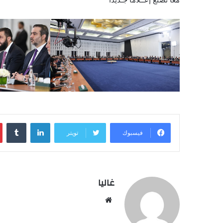
لينكدإن
فيسبوك
تويتر
غاليا
موقع
الويب