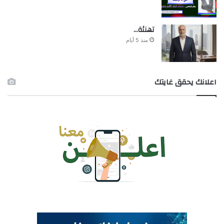
تهنئة…
منذ 5 أيام
اعلانك يحقق غايتك