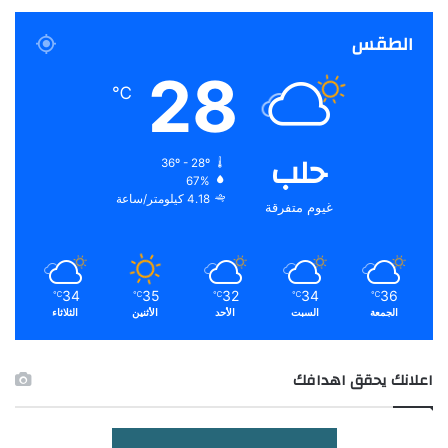
الطقس
28
℃
حلب
36º - 28º
67%
4.18 كيلومتر/ساعة
غيوم متفرقة
34
35
32
34
36
℃
℃
℃
℃
℃
الجمعة
السبت
الأحد
الأثنين
الثلاثاء
اعلانك يحقق اهدافك