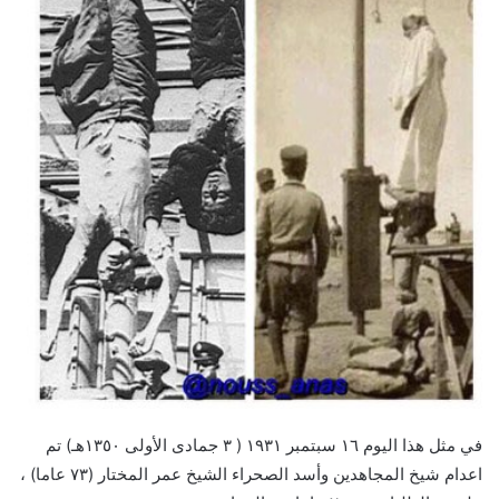
في مثل هذا اليوم ١٦ سبتمبر ١٩٣١ ( ٣ جمادى الأولى ١٣٥٠هـ) تم
اعدام شيخ المجاهدين وأسد الصحراء الشيخ عمر المختار (٧٣ عاما) ،