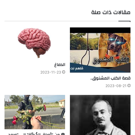
مقالات ذات صلة
الدماغ
2023-11-23
قصة الكلب المشنوق..
2023-08-21
🌹 من “أوراق الهُويّة” إلى “ورود