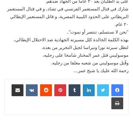
على يد الطليان بعد ٢٠ عاما من الجهاد ضدهم.
شارك في قتال المستعمر الفرنسي في تشاد، و في قتال المستعمر
البريطاني على الحدود الليبية المصرية، و قاتل المستعمر الإيطالي
٢٠ عام.
‏”نحن لا نستسلم، ننتصر أو نموت”..
بهذه الكلمة الخالدة كلل مسيرته الجهادية ضد الاحتلال الإيطالي،
لتظل سيرته نورا ونبراسا لجيل التحرير من بعده.
‏موسوليني قتل عمر المختار شامخا على رجليه،
وقُتل موسوليني من شعبه معلقا من رجليه.
رحمة الله عليك يا شيخ عمر….
لينكدإن
بينتيريست
مشاركة عبر البريد
طباعة