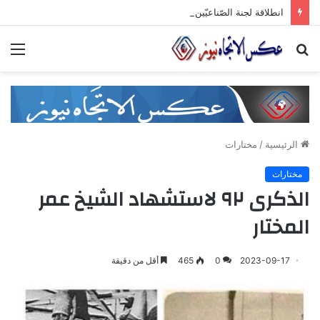
انطلاقة لجنة الصّناعيّين الشّباب في غرفة صناعة دمشق وريفها لدعم المشاركة الشّبابيّة في الصّناعة
بحث
الق
عن
الرئيسية
/
مختارات
مختارات
الذكرى ٩٢ لاستشهاد الشيخ عمر
المختار
2023-09-17
0
465
أقل من دقيقة