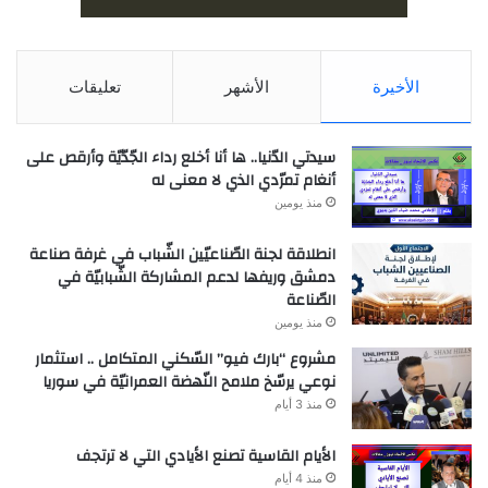
الأخيرة
الأشهر
تعليقات
سيدتي الدّنيا.. ها أنا أخلع رداء الجّدّيّة وأرقص على
أنغام تمرّدي الذي لا معنى له
منذ يومين
انطلاقة لجنة الصّناعيّين الشّباب في غرفة صناعة
دمشق وريفها لدعم المشاركة الشّبابيّة في
الصّناعة
منذ يومين
مشروع “بارك فيو” السّكني المتكامل .. استثمار
نوعي يرسّخ ملامح النّهضة العمرانيّة في سوريا
منذ 3 أيام
الأيام القاسية تصنع الأيادي التي لا ترتجف
منذ 4 أيام