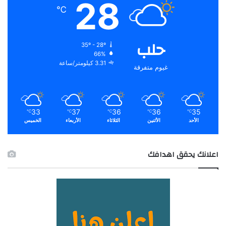
28
℃
حلب
35º - 28º
66%
3.31 كيلومتر/ساعة
غيوم متفرقة
33
37
36
36
35
℃
℃
℃
℃
℃
الأحد
الأثنين
الثلاثاء
الأربعاء
الخميس
اعلانك يحقق اهدافك