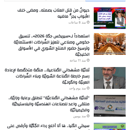
ديوانُ من قتل العتابَ بصمته.. ومضى خلف
الأبوابِ يجرُّ ماضيه
منذ 8 ساعات
استعداداً لـ«سيريكس جدّة 2026».. تنسيق
حكومي وصناعي لتعزيز الشّراكات الاستثماريّة
وترسيخ حضور المنتج السّوري في الأسواق
الخليجيّة
منذ 11 ساعة
ثلاثيّة مشهداني الصّناعية… منصّة متخصّصة لإعادة
رسم خارطة الصّناعة السّوريّة وبناء الشّراكات
العربيّة والدّولـيّة
منذ يوم واحد
“ثلاثيّة مشهداني الصّناعيّة” تنطلق برعاية وزاريّة..
ملتقى واعد للصناعات الهندسيّة والبلاستيكيّة
والكيميائيّة
منذ يومين
سيدتي الدّنيا.. ها أنا أخلع رداء الجّدّيّة وأرقص على