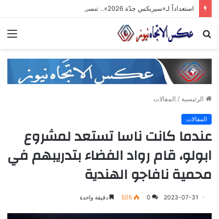
استعداداً لـ«سيريكس جدّة 2026».. تنسيق حكومي وصناعي لتعزيز الشّراكات الاستثماريّة وترسيخ حضور المنتج السّوري في الأسواق الخليجيّة
بحث
الق
عن
الرئيسية
/
المقالات
المقالات
عندما كانت ناسا تستعد لمشروع
ابولو، قام رواد الفضاء بتدريبهم في
محمية نافاجو الهندية
2023-07-31
0
505
دقيقة واحدة