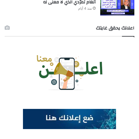
أنغام تمرّدي الذي لا معنى له
منذ 4 أيام
اعلانك يحقق غايتك