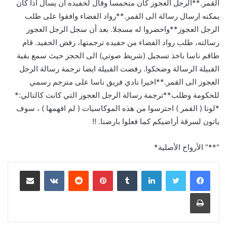
القمر.**الرجل العجوز كان متحمسا وقال لحفيده أن يسال اذا كان
يمكنه ارسال رسالة الى القمر.**رواد الفضاء وافقوا على طلب
الرجل العجوز**واحضروا له مسجلا. بعد أن سجل الرجل العجوز
رسالته، طلب رواد الفضاء من حفيده ترجمتها، رفض الحفيد. قام
طاقم ناسا باخذ تسجيل (شريط صوتي) الى الحجز حيث سمع بقية
القبيلة الرسالة وضحكوا. رفضت القبيلة ايضا ترجمة رسالة الرجل
العجوز الى القمر.**اخيرا نادي فريق ناسا على مترجم رسمي
للحكومة وطلب**ترجمة رسالة الرجل العجوز التي كانت كالتالي:*
*لونا ( القمر ) احترسوا من هذه الموكاسيات ( لم افهمها ) ، سوف
ياتون لسرقة أراضيكم كما فعلوا بارضنا. !!
“**” الأرواح الأصلية*
لينكدإن
بينتيريست
مشاركة عبر البريد
طباعة