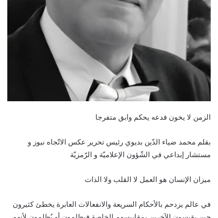
الزمن لا يخون فدعه يحكم وابق متفرجا
بقلم محمد ضياء الدّين بديوي رئيس تحرير عكس الاتّجاه نيوز و
مستشار إبداعي في الشّؤون الإعلاميّة و الرّمزيّة
ميزان الإنسان هو العمل لا القلب ولا الذات
في عالم يزدحم بالأحكام السريعة والانفعالات العابرة يخطئ كثيرون
حين يقيسون الآخرين بمقاييسهم الخاصة فيظلمون أو يُظلمون لأنهم