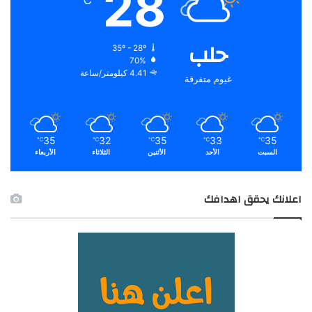
28
حلب
35º - 28º
70%
4.41 كيلومتر/ساعة
غيوم متفرقة
35
32
35
33
35
℃
℃
℃
℃
℃
السبت
الأحد
الأثنين
الثلاثاء
الأربعاء
اعلانك يحقق اهدافك