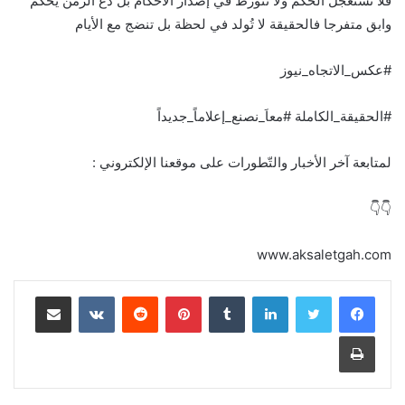
فلا تستعجل الحكم ولا تتورط في إصدار الأحكام بل دع الزمن يحكم
وابق متفرجا فالحقيقة لا تُولد في لحظة بل تنضج مع الأيام
#عكس_الاتجاه_نيوز
#الحقيقة_الكاملة #معاَ_نصنع_إعلاماً_جديداً
لمتابعة آخر الأخبار والتّطورات على موقعنا الإلكتروني :
👇👇
www.aksaletgah.com
لينكدإن
بينتيريست
مشاركة عبر البريد
طباعة