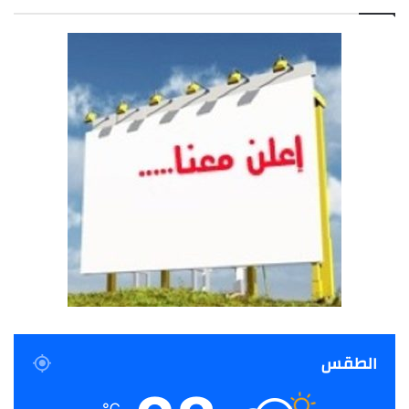
الطقس
℃