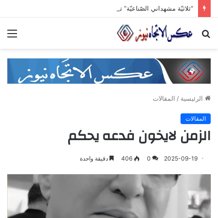
“ثلاثيّة مشهداني الصّناعيّة” تنطلق برعاية وزاريّة.. ملتقى واعد للصناعات الهندسيّة والبلاستيكيّة والكيميائيّة
بحث
الق
عن
الرئيسية
/
المقالات
المقالات
الزمن لايخون فدعه يحكم
2025-09-19
0
406
دقيقة واحدة