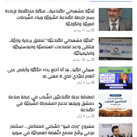
ثلاثيّة مشهداني الصّناعية… منصّة متخصّصة لإعادة
رسم خارطة الصّناعة السّوريّة وبناء الشّراكات
العربيّة والدّولـيّة
منذ 11 ساعة
“ثلاثيّة مشهداني الصّناعيّة” تنطلق برعاية وزاريّة..
ملتقى واعد للصناعات الهندسيّة والبلاستيكيّة
والكيميائيّة
منذ 18 ساعة
سيدتي الدّنيا.. ها أنا أخلع رداء الجّدّيّة وأرقص على
أنغام تمرّدي الذي لا معنى له
منذ 3 أيام
انطلاقة لجنة الصّناعيّين الشّباب في غرفة صناعة
دمشق وريفها لدعم المشاركة الشّبابيّة في
الصّناعة
منذ 4 أيام
مشروع “بارك فيو” السّكني المتكامل .. استثمار
نوعي يرسّخ ملامح النّهضة العمرانيّة في سوريا