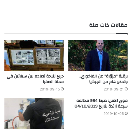
مقالات ذات صلة
برقية “مزوّرة” عن الفاخوري..
جريح نتيجة تصادم بين سيارتين في
وتحذير هام من الجيش!
محلة الصفرا
2019-09-15
2019-09-21
قوى الامن: ضبط 984 مخالفة
سرعة زائدة بتاريخ 04/10/2019
2019-10-05