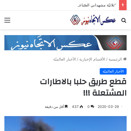
“ثلاثيّة مشهداني الصّناعيّة” تنطلق برعاية وزاريّة.. ملتقى واعد للصناعات الهندسيّة والبلاستيكيّة والكيميائيّة
بحث
الق
عن
الرئيسية
/
الأقسام الإخبارية
/
الأخبار العالميّة
الأخبار العالميّة
قطع طريق حلبا بالاطارات
المشتعلة !!!
2020-03-29
0
437
أقل من دقيقة