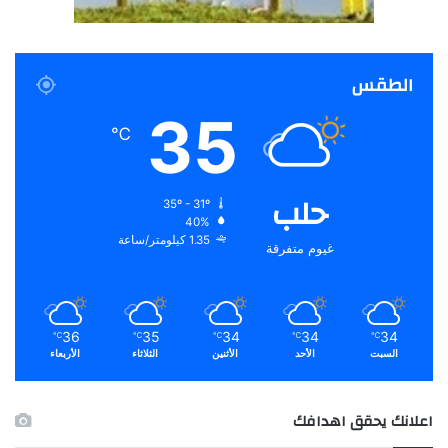
الطقس
35
℃
حلب
35º - 31º
40%
1.35 كيلومتر/ساعة
غيوم متفرقة
36
35
34
34
34
℃
℃
℃
℃
℃
السبت
الأحد
الأثنين
الثلاثاء
الأربعاء
اعلانك يحقق اهدافك