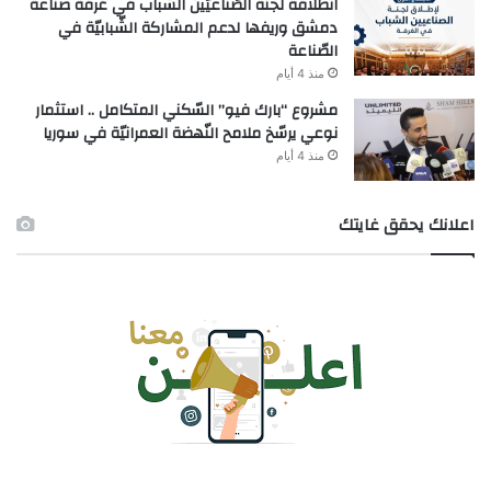
انطلاقة لجنة الصّناعيّين الشّباب في غرفة صناعة
دمشق وريفها لدعم المشاركة الشّبابيّة في
الصّناعة
منذ 4 أيام
مشروع “بارك فيو” السّكني المتكامل .. استثمار
نوعي يرسّخ ملامح النّهضة العمرانيّة في سوريا
منذ 4 أيام
اعلانك يحقق غايتك