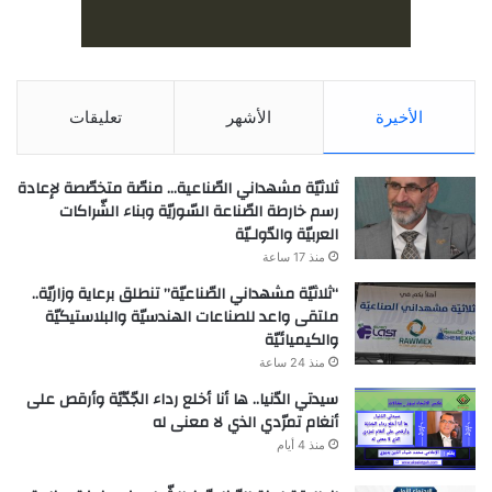
الأخيرة
الأشهر
تعليقات
ثلاثيّة مشهداني الصّناعية… منصّة متخصّصة لإعادة
رسم خارطة الصّناعة السّوريّة وبناء الشّراكات
العربيّة والدّولـيّة
منذ 17 ساعة
“ثلاثيّة مشهداني الصّناعيّة” تنطلق برعاية وزاريّة..
ملتقى واعد للصناعات الهندسيّة والبلاستيكيّة
والكيميائيّة
منذ 24 ساعة
سيدتي الدّنيا.. ها أنا أخلع رداء الجّدّيّة وأرقص على
أنغام تمرّدي الذي لا معنى له
منذ 4 أيام