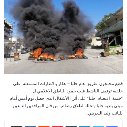
قطع محتجون طريق عام حلبا – عكار بالاطارات المشتعلة على
خلفية توقيف الناشط غيث حمود الناطق الاعلامي ل
“خيمة_اعتصام_حلبا” على أثر ا الأشكال الذي حصل يوم أمس أمام
مبنى بلدية حلبا وتخلله اطلاق رصاص من قبل المرافقين التابعين
للنائب وليد البعريني .
لينكدإن
‏Tumblr
بينتيريست
‏Reddit
‏VKontakte
مشاركة عبر البريد