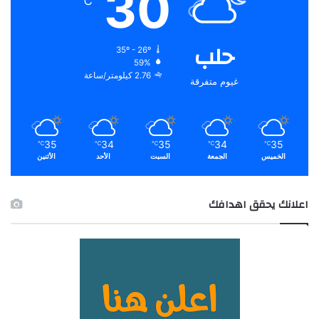
30
℃
حلب
35º - 26º
59%
2.76 كيلومتر/ساعة
غيوم متفرقة
35
34
35
34
35
℃
℃
℃
℃
℃
الخميس
الجمعة
السبت
الأحد
الأثنين
اعلانك يحقق اهدافك