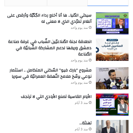
سيدتي الدّنيا.. ها أنا أخلع رداء الجّدّيّة وأرقص على
أنغام تمرّدي الذي لا معنى له
منذ يوم واحد
انطلاقة لجنة الصّناعيّين الشّباب في غرفة صناعة
دمشق وريفها لدعم المشاركة الشّبابيّة في
الصّناعة
منذ يوم واحد
مشروع “بارك فيو” السّكني المتكامل .. استثمار
نوعي يرسّخ ملامح النّهضة العمرانيّة في سوريا
منذ يوم واحد
الأيام القاسية تصنع الأيادي التي لا ترتجف
منذ 3 أيام
تهنئة…
منذ 3 أيام