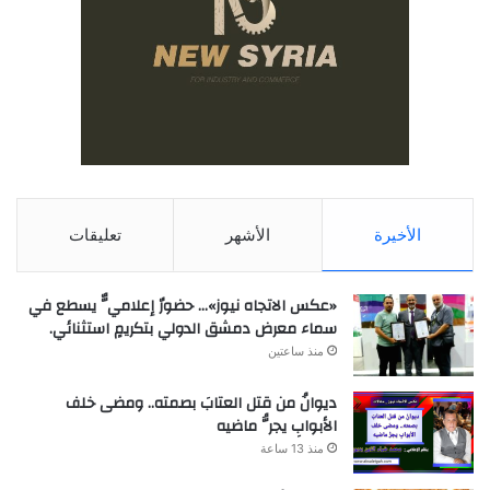
الأخيرة
الأشهر
تعليقات
«عكس الاتجاه نيوز»… حضورٌ إعلاميٌّ يسطع في
سماء معرض دمشق الدولي بتكريمٍ استثنائي.
منذ ساعتين
ديوانُ من قتل العتابَ بصمته.. ومضى خلف
الأبوابِ يجرُّ ماضيه
منذ 13 ساعة