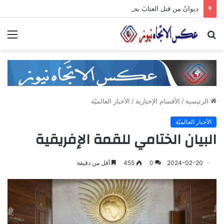
ديوانُ من قتل العتابَ بصمته.. ومضى خلف الأبوابِ يجرُّ ماضيه
بحث
الق
عن
الرئيسية
/
الأقسام الإخبارية
/
الأخبار العالميّة
الأخبار العالميّة
البيان الختامي للقمة الإفريقية
2024-02-20
0
455
أقل من دقيقة