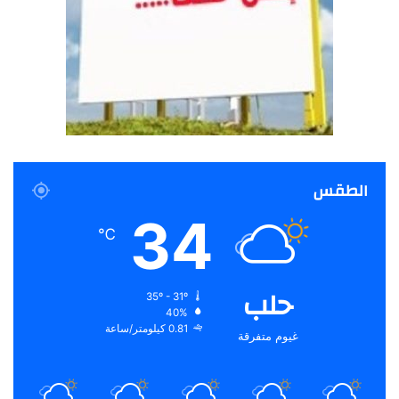
الطقس
34
℃
حلب
35º - 31º
40%
0.81 كيلومتر/ساعة
غيوم متفرقة