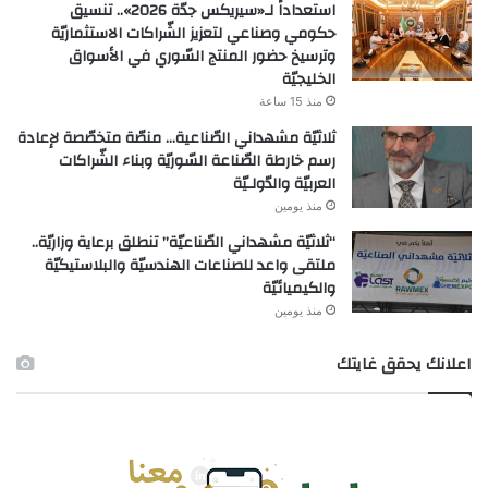
استعداداً لـ«سيريكس جدّة 2026».. تنسيق
حكومي وصناعي لتعزيز الشّراكات الاستثماريّة
وترسيخ حضور المنتج السّوري في الأسواق
الخليجيّة
منذ 15 ساعة
ثلاثيّة مشهداني الصّناعية… منصّة متخصّصة لإعادة
رسم خارطة الصّناعة السّوريّة وبناء الشّراكات
العربيّة والدّولـيّة
منذ يومين
“ثلاثيّة مشهداني الصّناعيّة” تنطلق برعاية وزاريّة..
ملتقى واعد للصناعات الهندسيّة والبلاستيكيّة
والكيميائيّة
منذ يومين
اعلانك يحقق غايتك