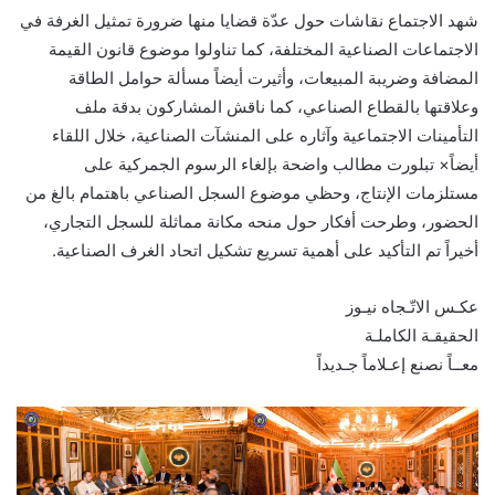
شهد الاجتماع نقاشات حول عدّة قضايا منها ضرورة تمثيل الغرفة في
الاجتماعات الصناعية المختلفة، كما تناولوا موضوع قانون القيمة
المضافة وضريبة المبيعات، وأثيرت أيضاً مسألة حوامل الطاقة
وعلاقتها بالقطاع الصناعي، كما ناقش المشاركون بدقة ملف
التأمينات الاجتماعية وآثاره على المنشآت الصناعية، خلال اللقاء
أيضاً× تبلورت مطالب واضحة بإلغاء الرسوم الجمركية على
مستلزمات الإنتاج، وحظي موضوع السجل الصناعي باهتمام بالغ من
الحضور، وطرحت أفكار حول منحه مكانة مماثلة للسجل التجاري،
أخيراً تم التأكيد على أهمية تسريع تشكيل اتحاد الغرف الصناعية.
عكـس الاتّـجاه نيـوز
الحقيقـة الكاملـة
معــاً نصنع إعـلاماً جـديداً