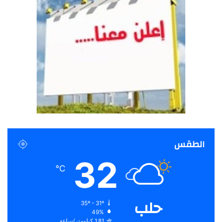
الطقس
32
℃
حلب
35º - 31º
49%
1.81 كيلومتر/ساعة