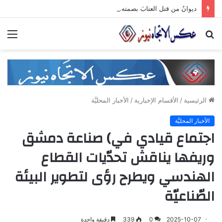
ديوانُ من قتل العتابَ بصمته.. ومضى خلف الأبوابِ يجرُّ ماضيه
بحث
الق
عن
الرئيسية
/
الأقسام الإخبارية
/
الأخبار المحليَّة
الأخبار المحليَّة
اجتماع قيادي في) صناعة دمشق
وريفها يناقش تحدّيات القطاع
الهندسي ويطرح رؤى لتطوير البيئة
الصّناعيّة
2025-10-07
0
339
دقيقة واحدة