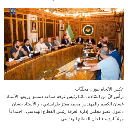
عكس الاتّجاه نيوز _ محلّيّات
ترأّس كلّ من السّادة : نائبا رئيس غرفة صناعة دمشق وريفها الأستاذ
غسان الكسم والمهندس محمد معتز طرابيشي ، و الأستاذ حسان
دعبول عضو مجلس إدارة الغرفة رئيس القطاع الهندسي ، اجتماعاً
مهمّاً لرؤساء لجان القطاع الهندسي.