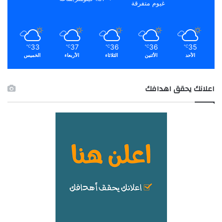
غيوم متفرقة
33
37
36
36
35
℃
℃
℃
℃
℃
الأحد
الأثنين
الثلاثاء
الأربعاء
الخميس
اعلانك يحقق اهدافك