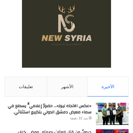
الأخيرة
الأشهر
تعليقات
«عكس الاتجاه نيوز»… حضورٌ إعلاميٌّ يسطع في
سماء معرض دمشق الدولي بتكريمٍ استثنائي.
منذ 32 دقيقة
ديوانُ من قتل العتابَ بصمته.. ومضى خلف