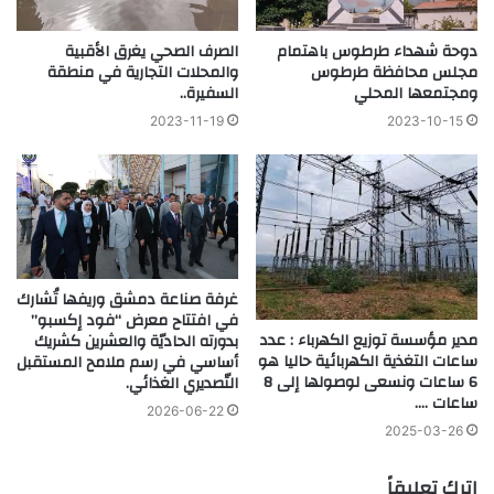
دوحة شهداء طرطوس باهتمام
الصرف الصحي يغرق الأقبية
مجلس محافظة طرطوس
والمحلات التجارية في منطقة
ومجتمعها المحلي
السفيرة..
2023-11-19
2023-10-15
غرفة صناعة دمشق وريفها تُشارك
في افتتاح معرض “فود إكسبو”
مدير مؤسسة توزيع الكهرباء : عدد
بدورته الحاديّة والعشرين كشريك
ساعات التغذية الكهربائية حاليا هو
أساسي في رسم ملامح المستقبل
6 ساعات ونسعى لوصولها إلى 8
التّصديري الغذائي.
ساعات ….
2026-06-22
2025-03-26
اترك تعليقاً