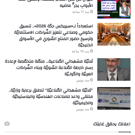
الأبوابِ يجرُّ ماضيه
منذ 11 ساعة
استعداداً لـ«سيريكس جدّة 2026».. تنسيق
حكومي وصناعي لتعزيز الشّراكات الاستثماريّة
وترسيخ حضور المنتج السّوري في الأسواق
الخليجيّة
منذ 14 ساعة
ثلاثيّة مشهداني الصّناعية… منصّة متخصّصة لإعادة
رسم خارطة الصّناعة السّوريّة وبناء الشّراكات
العربيّة والدّولـيّة
منذ يومين
“ثلاثيّة مشهداني الصّناعيّة” تنطلق برعاية وزاريّة..
ملتقى واعد للصناعات الهندسيّة والبلاستيكيّة
والكيميائيّة
منذ يومين
اعلانك يحقق غايتك