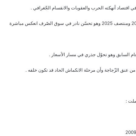
في اقتصاد أنهكته الحرب والعقوبات والانقسام الجّغرافي .
كما سجّلت الليرة السّوريّة ارتفاعاً بنسبة 29% بين نهاية 2024 ومنتصف 2025 وهو تحسّن نادر في سوق الصّرف انعكس مباشرة
من عنق الزّجاجة وأن مرحلة الانكماش الحاد قد تكون خلفه .
لت :