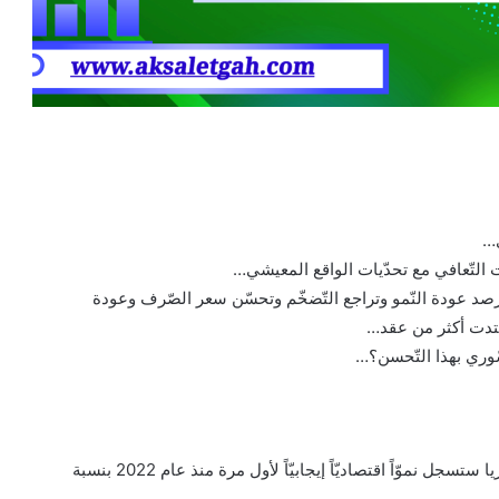
ي…
التّعافي مع تحدّيات الواقع المعيشي…
صد عودة النّمو وتراجع التّضخّم وتحسّن سعر الصّرف وعودة
امتدت أكثر من عقد…
سّوري بهذا التّحسن؟…
تشير تقارير البنك الدّولي وصندوق النّقد الدّولي إلى أن سوريا ستسجل نموّاً اقتصاديّاً إيجابيّاً لأول مرة منذ عام 2022 بنسبة