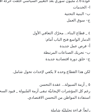
عودة 2.6 مليون سوري بعد التغيير السياسي خلقت حركة اقتصادية نشطة لكنها زادت الضغط على :
ا- الخدمات
ب- البنية التحتية
ج- سوق العمل
٤ _ قطاع البناء… محرّك التعافي الأول
الدمار الواسع فتح الباب أمام:
أ- فرص عمل جديدة
ب- تحريك الصناعات المرتبطة
ج- خلق دورة اقتصادية جديدة
لكن هذا القطاع وحده لا يكفي لإحداث تحول شامل.
٥ _ أزمة السيولة… عقدة التحسن
رغم كل المؤشرات الإيجابيّة تبقى أزمة السّيولة _ قيود السح
استفادة المواطن من التحسن الاقتصادي.
رابعاً: قراءة تحليليّة شاملة