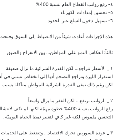
٤- رفع رواتب القطاع العام بنسبة 400%
٥- تحسين إمدادات الكهرباء
٦- تسهيل دخول السلع عبر الحدود
هذه الإجراءات أعادت شيئاً من الانضباط إلى السوق وفتحت ا
ثالثاً: انعكاس النمو على المواطن… بين الانفراج والضيق
١ _ الأسعار تتراجع… لكن القدرة الشرائية ما تزال ضعيفة
استقرار الليرة وتراجع التضخم أديا إلى انخفاض نسبي في أس
لكن رغم ذلك تبقى القدرة الشرائية للمواطن متآكلة بسبب ا
٢ _ الرواتب ترتفع… لكن الفقر ما يزال واسعاً
رفع الرواتب بنسبة 400% خطوة مهمّة لكنها لم تكفِ لانتشال أكثر من 90% من السوريين من تحت خط الفقر.
التحسن ملموس لكنه غير كافٍ لتغيير نمط الحياة اليوميّة .
٣ _ عودة السوريين تحرك الاقتصاد… وتضغط على الخدمات