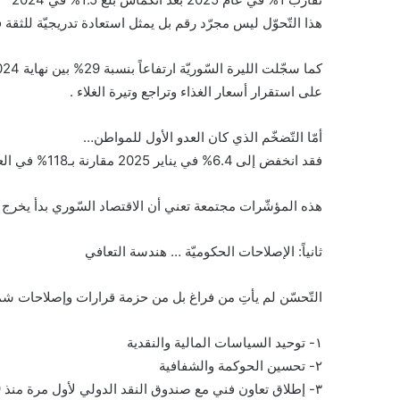
هذا التّحوّل ليس مجرّد رقم بل يمثل استعادة تدريجيّة للثقة 
على استقرار أسعار الغذاء وتراجع وتيرة الغلاء .
أمّا التّضخّم الذي كان العدو الأول للمواطن…
فقد انخفض إلى 6.4% في يناير 2025 مقارنة بـ118% في العام السابق وهو تحوّل جذري في مسار الأسعار .
هذه المؤشّرات مجتمعة تعني أن الاقتصاد السّوري بدأ يخرج 
ثانياً: الإصلاحات الحكوميّة … هندسة التعافي
التّحسّن لم يأتِ من فراغ بل من حزمة قرارات وإصلاحات شم
١- توحيد السياسات المالية والنقدية
٢- تحسين الحوكمة والشفافية
٣- إطلاق تعاون فني مع صندوق النقد الدولي لأول مرة منذ 2009