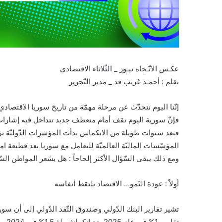
عكـس الاتّـجاه نيـوز _ الثّلاثاء الاقتصادي
بقلم : أحمـد غريب قد _ مدير التّحرير
إنّنا اليوم نتحدّث عن مرحلة مهمّة من تاريخ سوريا الاقتصاد
فإنّ سورية اليوم تقف أمام منعطف جديد تتداخل فيه إشارات 
فبعد سنوات طويلة من الانكماش بدأت المؤشرات الدّوليّة تر
المؤسّسات الماليّة العالميّة للتعامل مع سوريا بعد قطيعة 
ومع ذلك يبقى السّؤال الأكثر إلحاحاً : هل يشعر المواطن ال
أولاً : عودة النّمو… الاقتصاد يلتقط أنفاسه
تقارب 1% في عام 2025 بعد انكماش بلغ 1.5% في 2024