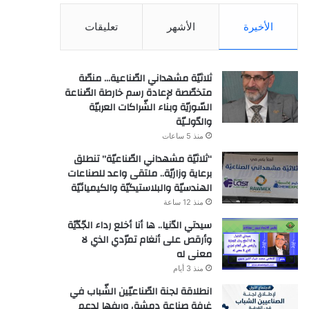
الأخيرة
الأشهر
تعليقات
ثلاثيّة مشهداني الصّناعية… منصّة
متخصّصة لإعادة رسم خارطة الصّناعة
السّوريّة وبناء الشّراكات العربيّة
والدّولـيّة
منذ 5 ساعات
“ثلاثيّة مشهداني الصّناعيّة” تنطلق
برعاية وزاريّة.. ملتقى واعد للصناعات
الهندسيّة والبلاستيكيّة والكيميائيّة
منذ 12 ساعة
سيدتي الدّنيا.. ها أنا أخلع رداء الجّدّيّة
وأرقص على أنغام تمرّدي الذي لا
معنى له
منذ 3 أيام
انطلاقة لجنة الصّناعيّين الشّباب في
غرفة صناعة دمشق وريفها لدعم