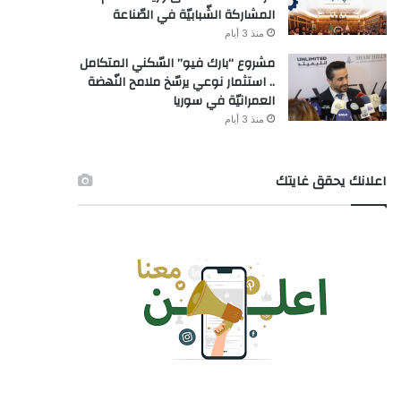
المشاركة الشّبابيّة في الصّناعة
منذ 3 أيام
مشروع “بارك فيو” السّكني المتكامل
.. استثمار نوعي يرسّخ ملامح النّهضة
العمرانيّة في سوريا
منذ 3 أيام
اعلانك يحقق غايتك