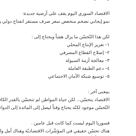
الاقتصاد السوري اليوم يقف على أرضية جديدة:
نمو إيجابي تضخم منخفض سعر صرف مستقر انفتاح دولي وعو
لكن هذا التّحسّن ما يزال هشاً ويحتاج إلى :
١- تعزيز الإنتاج المحلي
٢- إصلاح القطاع المصرفي
٣- معالجة أزمة السيولة
٤- دعم الطبقة العاملة
٥- توسيع شبكة الأمان الاجتماعي
بمعنى آخر :
الاقتصاد يتحسّن… لكن حياة المواطن لم تتحسّن بالقدر الكاف
التّحسّن موجود لكنّه يحتاج وقتاً ليصل إلى المائدة إلى الدو
فسوريا اليوم ليست كما كانت قبل عامين .
هناك تحسّن حقيقي في المؤشّرات الاقتصاديّة وهناك أمل وا