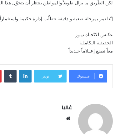
لكن الطّريق ما يزال طويلاً والمواطن ينتظر أن يتحوّل هذا ال
إنّنا نمر بمرحلة صعبة و دقيقة تتطلّب إدارة حكيمة واستثماراً 
عكـس الاتّجـاه نيـوز
الحقيقـة الـكاملـة
معاً نصنع إعــلاماً جـديداً
لينكدإن
فيسبوك
تويتر
غاليا
موقع
الويب