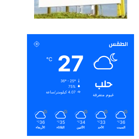
الطقس
27
℃
حلب
36º - 25º
75%
4.07 كيلومتر/ساعة
غيوم متفرقة
36
35
34
33
36
℃
℃
℃
℃
℃
السبت
الأحد
الأثنين
الثلاثاء
الأربعاء