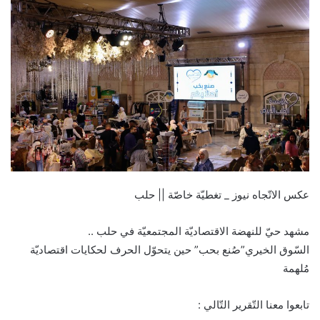
عكس الاتّجاه نيوز _ تغطيّة خاصّة || حلب
مشهد حيّ للنهضة الاقتصاديّة المجتمعيّة في حلب ..
السّوق الخيري”صُنع بحب” حين يتحوّل الحرف لحكايات اقتصاديّة
مُلهمة
تابعوا معنا التّقرير التّالي :