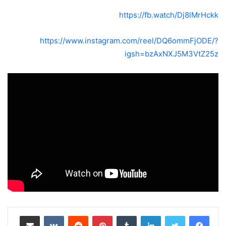
https://fb.watch/Dj8lMrHckk
https://www.instagram.com/reel/DQ6ommFjODE/?
igsh=bzAxNXJ5M3VtZ25z
لينكدإن
بينتيريست
مشاركة عبر البريد