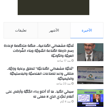
الأخيرة
الأشهر
تعليقات
ثلاثيّة مشهداني الصّناعية… منصّة متخصّصة لإعادة
رسم خارطة الصّناعة السّوريّة وبناء الشّراكات
العربيّة والدّولـيّة
منذ 17 ساعة
“ثلاثيّة مشهداني الصّناعيّة” تنطلق برعاية وزاريّة..
ملتقى واعد للصناعات الهندسيّة والبلاستيكيّة
والكيميائيّة
منذ 23 ساعة
سيدتي الدّنيا.. ها أنا أخلع رداء الجّدّيّة وأرقص على
أنغام تمرّدي الذي لا معنى له
منذ 4 أيام