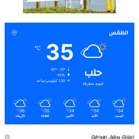
الطقس
35
℃
حلب
35º - 31º
40%
1.35 كيلومتر/ساعة
غيوم متفرقة
36
35
34
34
34
℃
℃
℃
℃
℃
السبت
الأحد
الأثنين
الثلاثاء
الأربعاء
اعلانك يحقق اهدافك