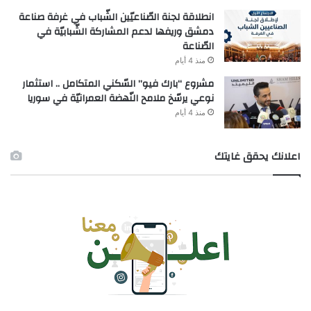
انطلاقة لجنة الصّناعيّين الشّباب في غرفة صناعة
دمشق وريفها لدعم المشاركة الشّبابيّة في
الصّناعة
منذ 4 أيام
مشروع “بارك فيو” السّكني المتكامل .. استثمار
نوعي يرسّخ ملامح النّهضة العمرانيّة في سوريا
منذ 4 أيام
اعلانك يحقق غايتك