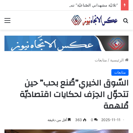
“ثلاثيّة مشهداني الصّناعيّة” تنطلق برعاية وزاريّة.. ملتقى واعد للصناعات الهندسيّة والبلاستيكيّة والكيميائيّة
بحث
الق
عن
الرئيسية
/
متابعات
متابعات
السّوق الخيري”صُنع بحب” حين
تتحوّل الحِرَف لحكايات اقتصاديّة
مُلهمة
2025-11-11
0
363
أقل من دقيقة