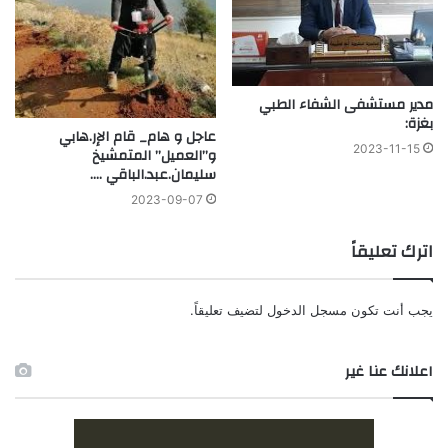
مدير مستشفى الشفاء الطبي
بغزة:
عاجل و هام_ قام الإر.هابي
2023-11-15
و”العميل” المتمشيخ
سليمان.عبد.الباقي ….
2023-09-07
اترك تعليقاً
يجب أنت تكون
مسجل الدخول
لتضيف تعليقاً.
اعلانك عنا غير