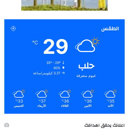
الطقس
29
℃
حلب
35º - 29º
60%
3.37 كيلومتر/ساعة
غيوم متفرقة
33
37
36
36
35
℃
℃
℃
℃
℃
الأحد
الأثنين
الثلاثاء
الأربعاء
الخميس
اعلانك يحقق اهدافك