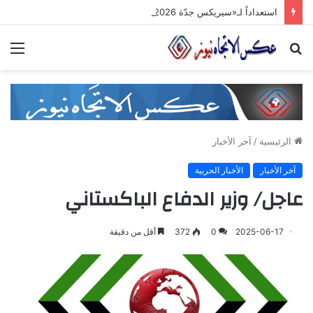
استعداداً لـ«سيريكس جدّة 2026».. تنسيق حكومي وصناعي لتعزيز الشّراكات الاستثماريّة وترسيخ حضور المنتج السّوري في الأسواق الخليجيّة
بحث
الق
عن
الرئيسية
/
آخر الأخبار
آخر الأخبار
الأخبار الحربية
عاجل/ وزير الدفاع الباكستاني
2025-06-17
0
372
أقل من دقيقة