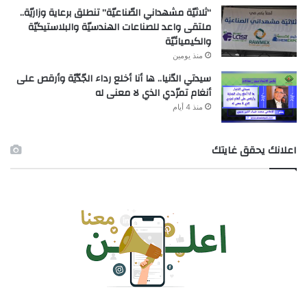
“ثلاثيّة مشهداني الصّناعيّة” تنطلق برعاية وزاريّة..
ملتقى واعد للصناعات الهندسيّة والبلاستيكيّة
والكيميائيّة
منذ يومين
سيدتي الدّنيا.. ها أنا أخلع رداء الجّدّيّة وأرقص على
أنغام تمرّدي الذي لا معنى له
منذ 4 أيام
اعلانك يحقق غايتك