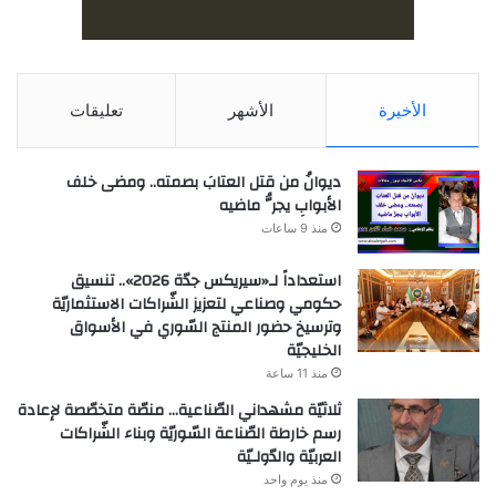
الأخيرة
الأشهر
تعليقات
ديوانُ من قتل العتابَ بصمته.. ومضى خلف
الأبوابِ يجرُّ ماضيه
منذ 9 ساعات
استعداداً لـ«سيريكس جدّة 2026».. تنسيق
حكومي وصناعي لتعزيز الشّراكات الاستثماريّة
وترسيخ حضور المنتج السّوري في الأسواق
الخليجيّة
منذ 11 ساعة
ثلاثيّة مشهداني الصّناعية… منصّة متخصّصة لإعادة
رسم خارطة الصّناعة السّوريّة وبناء الشّراكات
العربيّة والدّولـيّة
منذ يوم واحد