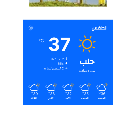
الطقس
37
℃
حلب
37º - 23º
35%
2 كيلومتر/ساعة
سماء صافية
30
36
32
35
36
℃
℃
℃
℃
℃
الجمعة
السبت
الأحد
الأثنين
الثلاثاء