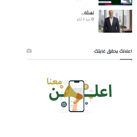
تهنئة…
منذ 5 أيام
اعلانك يحقق غايتك