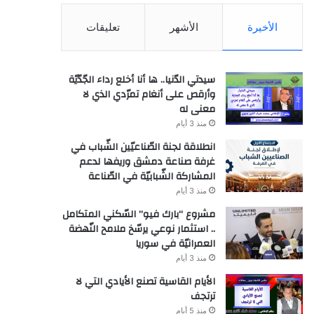
الأخيرة
الأشهر
تعليقات
سيدتي الدّنيا.. ها أنا أخلع رداء الجّدّيّة
وأرقص على أنغام تمرّدي الذي لا
معنى له
منذ 3 أيام
انطلاقة لجنة الصّناعيّين الشّباب في
غرفة صناعة دمشق وريفها لدعم
المشاركة الشّبابيّة في الصّناعة
منذ 3 أيام
مشروع “بارك فيو” السّكني المتكامل
.. استثمار نوعي يرسّخ ملامح النّهضة
العمرانيّة في سوريا
منذ 3 أيام
الأيام القاسية تصنع الأيادي التي لا
ترتجف
منذ 5 أيام