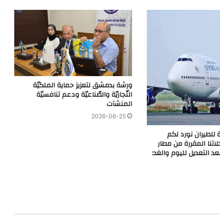
ورشة بدمشق لتعزيز حماية الملكيّة
التّجاريّة والصّناعيّة ودعم تنافسيّة
المنشآت
2026-06-25
للطيران نورد لكم
لاتنا المقررة من مطار
 التعديل لليوم والغد: