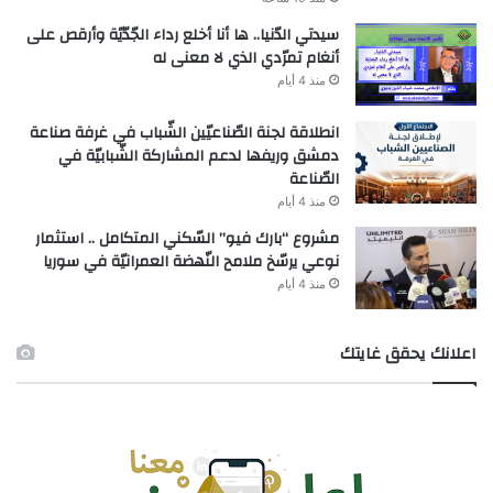
سيدتي الدّنيا.. ها أنا أخلع رداء الجّدّيّة وأرقص على
أنغام تمرّدي الذي لا معنى له
منذ 4 أيام
انطلاقة لجنة الصّناعيّين الشّباب في غرفة صناعة
دمشق وريفها لدعم المشاركة الشّبابيّة في
الصّناعة
منذ 4 أيام
مشروع “بارك فيو” السّكني المتكامل .. استثمار
نوعي يرسّخ ملامح النّهضة العمرانيّة في سوريا
منذ 4 أيام
اعلانك يحقق غايتك