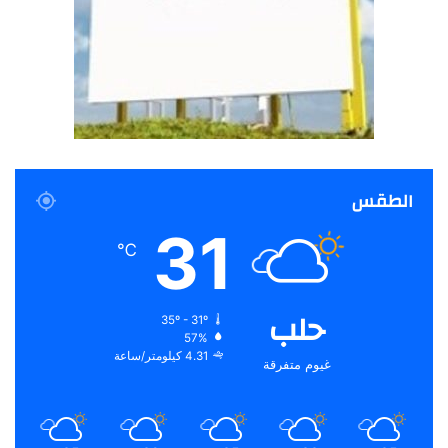
الطقس
31
℃
حلب
35º - 31º
57%
4.31 كيلومتر/ساعة
غيوم متفرقة