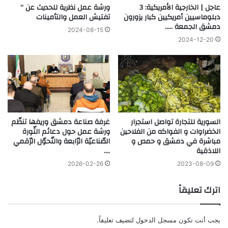
عاجل | الخارجية الأمريكية: 3
ورشة عمل نظرية للحديث عن ”
دبلوماسيين أمريكيين كبار يزورون
تفتيش العمل والتأمينات
دمشق الجمعة …..
2024-08-15
2024-12-20
السورية للتجارة تواصل استجرار
غرفة صناعة دمشق وريفها تنظّم
الخضراوات و الفواكه من الفلاحين
ورشة عمل حول دعائم الثّورة
مباشرة في دمشق و حمص و
الصّناعيّة الرّابعة والتّحوّل الرّقمي
اللاذقية
….
2026-02-26
2023-08-09
اترك تعليقاً
يجب أنت تكون
مسجل الدخول
لتضيف تعليقاً.