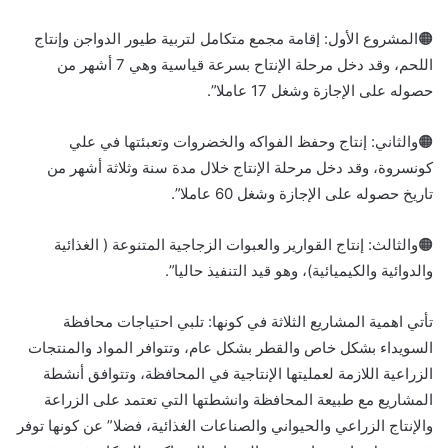
🟠المشروع الأول: إقامة مجمع متكامل لتربية طيور الدواجن وإنتاج
اللحم، وقد دخل مرحلة الإنتاح بسرعة قياسية وهي 7 أشهر من
حصوله على الإجازة وشغل 17 عاملا”.
🟠والثاني: إنتاج وحفظ الفواكه والخضروات وتعبئتها في علي
كونسروة، وقد دخل مرحلة الإنتاج خلال مدة سنة وثلاثة أشهر من
تاريخ حصوله على الإجازة وشغل 60 عاملا”.
🟠والثالث: إنتاج القوارير والعبوات الزجاجية المتنوعة ( الغذائية
والدوائية والكيميائية)، وهو قيد التنفيذ حاليا”.
تأتي اهمية المشاريع الثلاثة في كونها: تلبي احتياجات محافظة
السويداء بشكل خاص والقطر بشكل عام، وتتوافر المواد والمنتجات
الزراعية اللازمة لعمليتها الإنتاجية في المحافظة، وتتوافق أنشطة
المشاريع مع طبيعة المحافظة وانشطتها التي تعتمد على الزراعة
والإنتاج الزراعي والحيواني والصناعات الغذائية، فضلا” عن كونها توفر