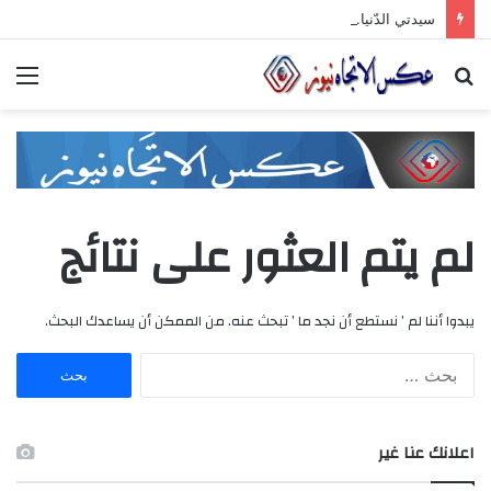
سيدتي الدّنيا.. ها أنا أخلع رداء الجّدّيّة وأرقص على أنغام تمرّدي الذي لا معنى له
بحث
الق
عن
لم يتم العثور على نتائج
يبدوا أننا لم ’ نستطع أن نجد ما ’ تبحث عنه. من الممكن أن يساعدك البحث.
ا
ل
ب
ح
اعلانك عنا غير
ث
ع