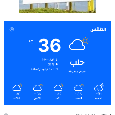
الطقس
36
℃
حلب
36º - 23º
37%
1.72 كيلومتر/ساعة
غيوم متفرقة
30
36
32
35
31
℃
℃
℃
℃
℃
الجمعة
السبت
الأحد
الأثنين
الثلاثاء