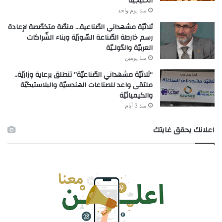
الخليجيّة
منذ يوم واحد
ثلاثيّة مشهداني الصّناعية… منصّة متخصّصة لإعادة
رسم خارطة الصّناعة السّوريّة وبناء الشّراكات
العربيّة والدّولـيّة
منذ يومين
“ثلاثيّة مشهداني الصّناعيّة” تنطلق برعاية وزاريّة..
ملتقى واعد للصناعات الهندسيّة والبلاستيكيّة
والكيميائيّة
منذ 3 أيام
اعلانك يحقق غايتك