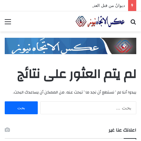
ديوانُ من قتل العتابَ بصمته.. ومضى خلف الأبوابِ يجرُّ ماضيه
بحث
الق
عن
لم يتم العثور على نتائج
يبدوا أننا لم ’ نستطع أن نجد ما ’ تبحث عنه. من الممكن أن يساعدك البحث.
ا
ل
ب
ح
اعلانك عنا غير
ث
ع