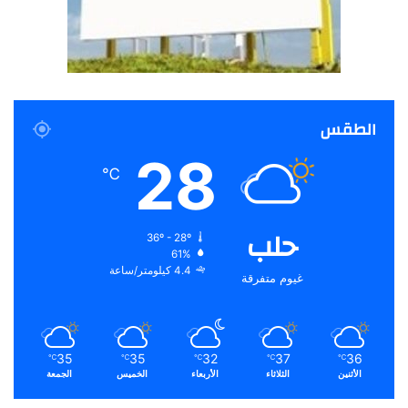
الطقس
28
℃
حلب
36º - 28º
61%
4.4 كيلومتر/ساعة
غيوم متفرقة
35
35
32
37
36
℃
℃
℃
℃
℃
الأثنين
الثلاثاء
الأربعاء
الخميس
الجمعة