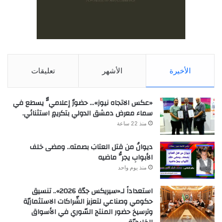
الأخيرة
الأشهر
تعليقات
«عكس الاتجاه نيوز»… حضورٌ إعلاميٌّ يسطع في
سماء معرض دمشق الدولي بتكريمٍ استثنائي.
منذ 22 ساعة
ديوانُ من قتل العتابَ بصمته.. ومضى خلف
الأبوابِ يجرُّ ماضيه
منذ يوم واحد
استعداداً لـ«سيريكس جدّة 2026».. تنسيق
حكومي وصناعي لتعزيز الشّراكات الاستثماريّة
وترسيخ حضور المنتج السّوري في الأسواق