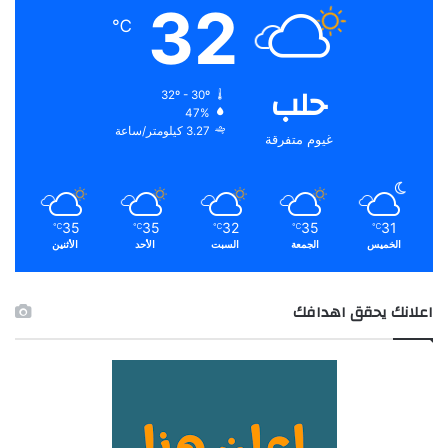
32
℃
حلب
32º - 30º
47%
3.27 كيلومتر/ساعة
غيوم متفرقة
35
35
32
35
31
℃
℃
℃
℃
℃
الخميس
الجمعة
السبت
الأحد
الأثنين
اعلانك يحقق اهدافك