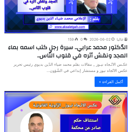
غاليا
2026-06-02
0
159
الدّكتور محمد عرابي.. سيرة رجلٍ كتب اسمه بماءِ
المجد ونقش أثره في قلوب النّاس..
عكـس الاتّـجاه نيـوز _ مقالات بقلم محمد ضياء الدّين بديوي رئيس تحرير
عكس الاتّجاه نيوز و مستشار إبداعي في الشّؤون…
أكمل القراءة »