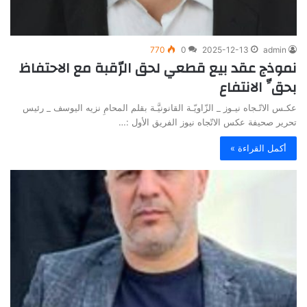
770
0
2025-12-13
admin
نموذج عقد بيع قطعي لحق الرّقبة مع الاحتفاظ
بحقِّ الانتفاع
عكـس الاتّـجاه نيـوز _ الزّاويّـة القانونيَّـة بقلم المحامِ نزيه اليوسف _ رئيس
تحرير صحيفة عكس الاتّجاه نيوز الفريق الأول :…
أكمل القراءة »