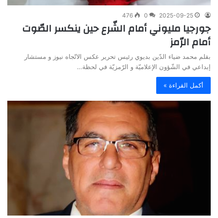
476
0
2025-09-25
جورجيا مليوني أمام الشّرع حين ينكسر الصّوت
أمام الرّمز
بقلم محمد ضياء الدّين بديوي رئيس تحرير عكس الاتّجاه نيوز و مستشار
إبداعي في الشّؤون الإعلاميّة و الرّمزيّة في لحظة…
أكمل القراءة »