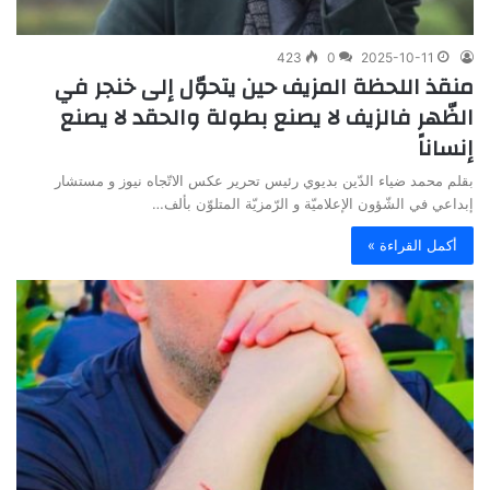
423
0
2025-10-11
منقذ اللحظة المزيف حين يتحوّل إلى خنجر في
الظّهر فالزيف لا يصنع بطولة والحقد لا يصنع
إنساناً
بقلم محمد ضياء الدّين بديوي رئيس تحرير عكس الاتّجاه نيوز و مستشار
إبداعي في الشّؤون الإعلاميّة و الرّمزيّة المتلوّن بألف…
أكمل القراءة »