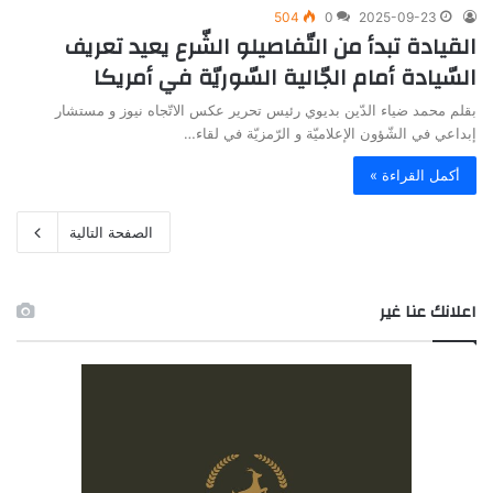
504
0
2025-09-23
القيادة تبدأ من التّفاصيلو الشّرع يعيد تعريف
السّيادة أمام الجّالية السّوريّة في أمريكا
بقلم محمد ضياء الدّين بديوي رئيس تحرير عكس الاتّجاه نيوز و مستشار
إبداعي في الشّؤون الإعلاميّة و الرّمزيّة في لقاء…
أكمل القراءة »
الصفحة التالية
اعلانك عنا غير