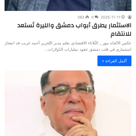
363
0
2025-11-11
الاستثمار يطرق أبواب دمشق والليرة تَستعد
للانتقام
عكس الاتّجاه نيوز _ الثّلاثاء الاقتصادي بقلم مدير التّحرير أحمد غريب قد انفجار
استثماري في قلب دمشق عقود بمليارات الدّولارات…
أكمل القراءة »