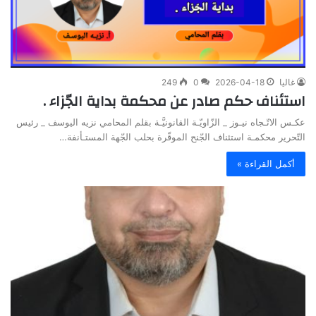
غاليا
2026-04-18
0
249
استئناف حكم صادر عن محكمة بداية الجّزاء .
عكـس الاتّـجاه نيـوز _ الزّاويّـة القانونيَّـة بقلم المحامي نزيه اليوسف _ رئيس
التّحرير محكمـة استئناف الجّنح الموقّرة بحلب الجّهة المستـأنفة…
أكمل القراءة »