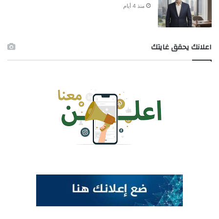
منذ 4 أيام
اعلانك يحقق غايتك