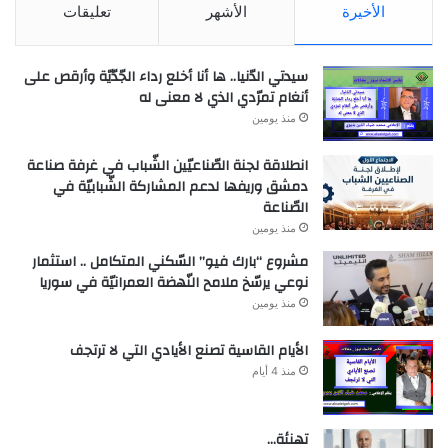
الأخيرة
الأشهر
تعليقات
سيدتي الدّنيا.. ها أنا أخلع رداء الجّدّيّة وأرقص على
أنغام تمرّدي الذي لا معنى له
منذ يومين
انطلاقة لجنة الصّناعيّين الشّباب في غرفة صناعة
دمشق وريفها لدعم المشاركة الشّبابيّة في
الصّناعة
منذ يومين
مشروع “بارك فيو” السّكني المتكامل .. استثمار
نوعي يرسّخ ملامح النّهضة العمرانيّة في سوريا
منذ يومين
الأيام القاسية تصنع الأيادي التي لا ترتجف
منذ 4 أيام
تهنئة…