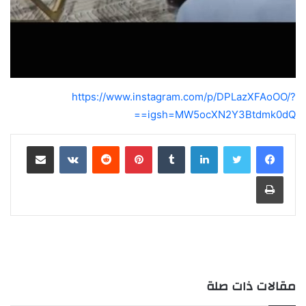
https://www.instagram.com/p/DPLazXFAoOO/?
igsh=MW5ocXN2Y3Btdmk0dQ==
لينكدإن
بينتيريست
مشاركة عبر البريد
طباعة
مقالات ذات صلة