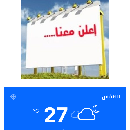
الطقس
27
℃