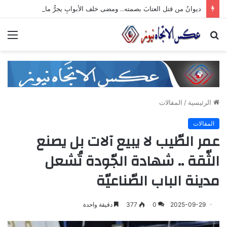
ديوانُ من قتل العتابَ بصمته.. ومضى خلف الأبوابِ يجرُّ ماضيه
بحث
الق
عن
الرئيسية
/
المقالات
المقالات
عمر الطّيب لا يبيع آلات بل يصنع
الثّقة .. شهادة الجّودة تُشعل
مدينة الباب الصّناعيّة
2025-09-29
0
377
دقيقة واحدة