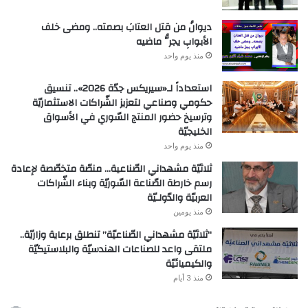
ديوانُ من قتل العتابَ بصمته.. ومضى خلف
الأبوابِ يجرُّ ماضيه
منذ يوم واحد
استعداداً لـ«سيريكس جدّة 2026».. تنسيق
حكومي وصناعي لتعزيز الشّراكات الاستثماريّة
وترسيخ حضور المنتج السّوري في الأسواق
الخليجيّة
منذ يوم واحد
ثلاثيّة مشهداني الصّناعية… منصّة متخصّصة لإعادة
رسم خارطة الصّناعة السّوريّة وبناء الشّراكات
العربيّة والدّولـيّة
منذ يومين
“ثلاثيّة مشهداني الصّناعيّة” تنطلق برعاية وزاريّة..
ملتقى واعد للصناعات الهندسيّة والبلاستيكيّة
والكيميائيّة
منذ 3 أيام