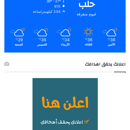
حلب
36º - 27º
61%
3.94 كيلومتر/ساعة
غيوم متفرقة
29
36
34
36
36
℃
℃
℃
℃
℃
الأثنين
الثلاثاء
الأربعاء
الخميس
الجمعة
اعلانك يحقق اهدافك