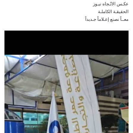
عكـس الاتّـجاه نيـوز
الحقيقـة الكاملـة
معــاً نصنع إعـلاماً جـديداً