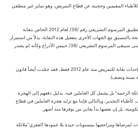
ري لماذا أقرت وزارة المالية منح طبيعة العمل 100 % للأطباء المقيمين وحجبته عن قطاع التمريض، وهو تمايز غير منطقي
كما يتجسد إهمال الجهات الحكومية لقطاع التمريض برفض تطبيق المرسوم التشريعي رقم /38/ لعام 2012 الخاص بنقابة
 سنة كي تقوم وزارة الصحة بالتنسيق مع الجهات الأخرى بتفعيل هذه النقابة، بدلاً من استمرار
مجلس إدارة التمريض الذي يعمل بصفة “المؤقت”، بل إلى متى سيبقى المرسوم التشريعي /38/ حبيس الأدراج وكأنه لم يصدر
ولكي نكون منصفين، فإن الجهات الحكومية لم تُجمّد قانون إحداث نقابة للتمريض منذ عام 2012 فقط، فقد جمّدت أيضاً قانون
كة الرحمة” بل يشمل كل العاملين فيه، بدليل دفعهم إلى الهجرة
كأطباء التخدير، وبالتالي فإننا مع تزايد هجرة العاملين في قطاع
ومية، بل إن بعضها بدأ يعاني من توفرها منذ أشهر.
ت لمرضاها ومراجعيها بمستويات جيدة بلا عمودها الفقري“ملائكة