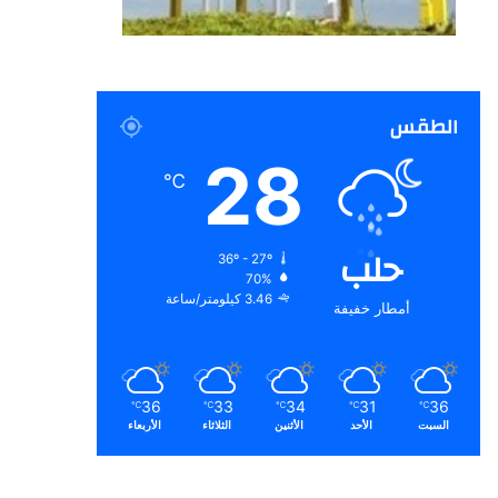
الطقس
28
℃
حلب
36º - 27º
70%
3.46 كيلومتر/ساعة
أمطار خفيفة
36
33
34
31
36
℃
℃
℃
℃
℃
السبت
الأحد
الأثنين
الثلاثاء
الأربعاء