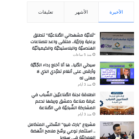
الأخيرة
الأشهر
تعليقات
“ثلاثيّة مشهداني الصّناعيّة” تنطلق
برعاية وزاريّة.. ملتقى واعد للصناعات
الهندسيّة والبلاستيكيّة والكيميائيّة
منذ 5 ساعات
سيدتي الدّنيا.. ها أنا أخلع رداء الجّدّيّة
وأرقص على أنغام تمرّدي الذي لا
معنى له
منذ 3 أيام
انطلاقة لجنة الصّناعيّين الشّباب في
غرفة صناعة دمشق وريفها لدعم
المشاركة الشّبابيّة في الصّناعة
منذ 3 أيام
مشروع “بارك فيو” السّكني المتكامل
.. استثمار نوعي يرسّخ ملامح النّهضة
العمرانيّة في سوريا