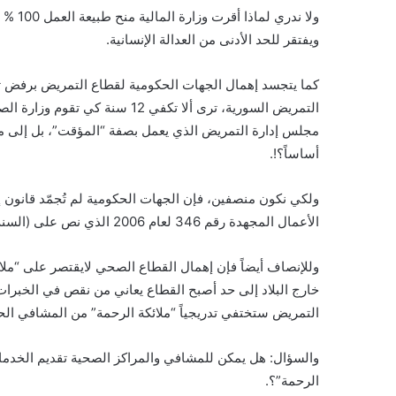
ولا ند
ويفتقر للحد الأدنى من العدالة الإنسانية.
التمريض السورية، ترى ألا تكفي 12
أساساً؟!.
الأعمال المجهدة رقم 346 لعام 2006 الذي نص على (السنة بسنة ونصف).
وللإنصاف أيضاً فإن إهمال القطاع الصحي لايقتصر على “ملائ
خارج البلاد إلى حد أصبح القطاع يعاني من نقص في الخبرات، 
التمريض ستختفي تدريجياً “ملائكة الرحمة” من المشافي الحك
والسؤال: هل يمكن للمشافي والمراكز الصحية تقديم الخدما
الرحمة”؟.