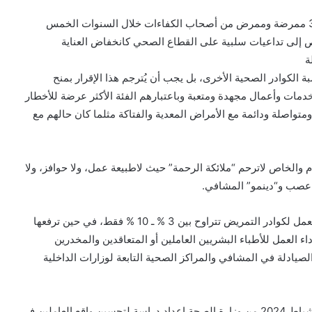
وحسب تقرير يعود للعام الماضي فقد هاجر واستقال 35000 ممرضة وممرض من أصحاب الكفاءات خلال السنوات الخمس
ص إلى تداعيات سلبية على القطاع الصحي كانخفاض العناية
ة
التمريض يُشكل 50 % تقريباً من نسبة الكوادر الصحية الأخرى، بل يجب أن يُترجم هذا الإقرار بمنح
دمات وأعمال مجهدة ومتعبة وباعتبارهم الفئة الأكثر عرضة للأخطار
ومتواصلة ودائمة مع الأمراض المعدية والفتاكة مثلما كان حالهم مع
والخاص لاترحم “ملائكة الرحمة” حيث لاطبيعة عمل، ولا حوافز، ولا
هو عصب و“دينمو” المشافي.
هل يُعقل في ظل الظروف المعيشية أن تبقى نسبة طبيعة العمل لكوادر التمريض تتراوح بين 3 % ـ 10 % فقط، في حين ترفعها
ع بتاريخ أداء العمل للأطباء البشريين العاملين أو المتعاقدين والمخدرين
صيادلة في المشافي والمراكز الصحية التابعة لوزارات الداخلية
الخلاصة: تفاءل الكادر التمريضي بطلب مجلس الوزراء في شباط 2024 من وزارة الصحة إعداد دراسة لتحسين واقع العاملين في