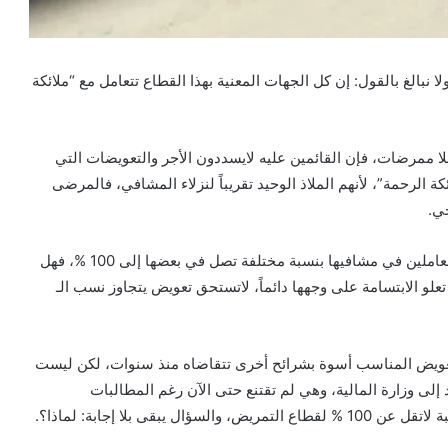
بالغ بالقول: إن كل الجهات المعنية بهذا القطاع تتعامل مع “ملائكة
ا ممرضات، فإن القائمين عليه لايسددون الأجر والتعويضات التي
 الرحمة”، لأنهم الملاذ الوحيد تقريباً لنزلاء المشافي، فالمرضى
حي.
وإذا كانت الحكومة أقرت طبيعة العمل لشرائح مختلفة من العاملين في مشافيها بنسبة مختلفة تصل في بعضها إلى 100 %، فهل
لو الابتسامة على وجهها دائماً، لاتستحق تعويض يتجاوز نسب الـ
لتعويض المناسب أسوة بشرائح أخرى تتقاضاه منذ سنوات، لكن ليست
 إلى وزارة المالية، وهي لم تقتنع حتى الآن رغم المطالبات
ى بلا إجابة: لماذا؟.