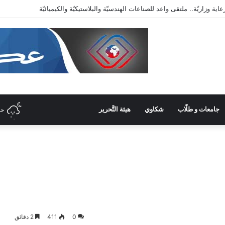
دّيّة وأرقص على أنغام تمرّدي الذي لا معنى له
جامعات و طلّاب
شكاوي
هيئة التَّحرير
حل
0
411
2 دقائق