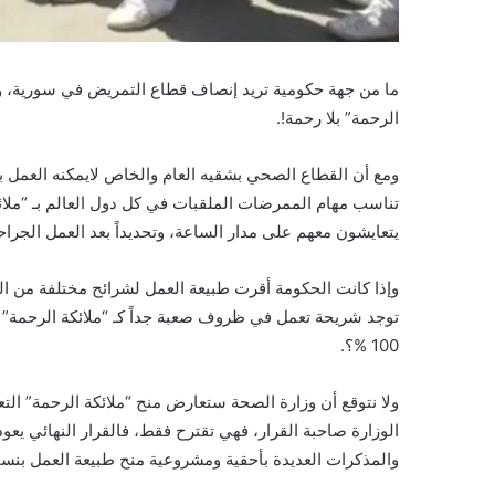
ما من جهة حكومية تريد إنصاف قطاع التمريض في سورية، ولا ن
الرحمة” بلا رحمة!.
ومع أن القطاع الصحي بشقيه العام والخاص لايمكنه العمل بل
تناسب مهام الممرضات الملقبات في كل دول العالم بـ “ملائكة
يتعايشون معهم على مدار الساعة، وتحديداً بعد العمل الجرا
توجد شريحة تعمل في ظروف صعبة جداً كـ “ملائكة الرحمة” تع
100 %؟.
ولا نتوقع أن وزارة الصحة ستعارض منح “ملائكة الرحمة” ا
الوزارة صاحبة القرار، فهي تقترح فقط، فالقرار النهائي يعود
والمذكرات العديدة بأحقية ومشروعية منح طبيعة العمل بنسبة لاتقل عن 100 % لقطاع التمريض، والسؤال يبق