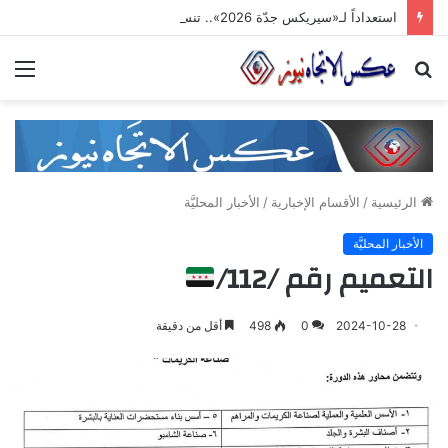
استعداداً لـ«سيريكس جدّة 2026».. تنسيق حكومي وصناعي لتعزيز الشّراكات الاستثماريّة وترسيخ حضور المنتج السّوري في الأسواق الخليجيّة
بحث
الق
عن
الرئيسية
/
الأقسام الإخبارية
/
الأخبار المحليَّة
الأخبار المحليَّة
التعميم رقم /112/
2024-10-28
0
498
أقل من دقيقة