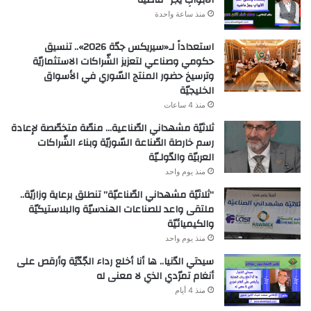
الأبوابِ يجرُّ ماضيه
منذ ساعة واحدة
استعداداً لـ«سيريكس جدّة 2026».. تنسيق
حكومي وصناعي لتعزيز الشّراكات الاستثماريّة
وترسيخ حضور المنتج السّوري في الأسواق
الخليجيّة
منذ 4 ساعات
ثلاثيّة مشهداني الصّناعية… منصّة متخصّصة لإعادة
رسم خارطة الصّناعة السّوريّة وبناء الشّراكات
العربيّة والدّولـيّة
منذ يوم واحد
“ثلاثيّة مشهداني الصّناعيّة” تنطلق برعاية وزاريّة..
ملتقى واعد للصناعات الهندسيّة والبلاستيكيّة
والكيميائيّة
منذ يوم واحد
سيدتي الدّنيا.. ها أنا أخلع رداء الجّدّيّة وأرقص على
أنغام تمرّدي الذي لا معنى له
منذ 4 أيام