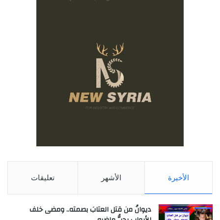
الأخيرة
الأشهر
تعليقات
ديوانُ من قتل العتابَ بصمته.. ومضى خلف