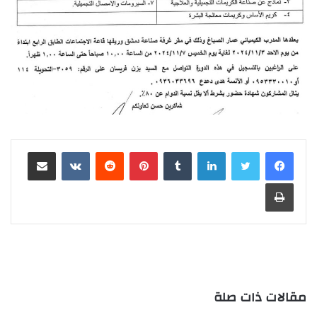
لينكدإن
‏Tumblr
بينتيريست
‏Reddit
‏VKontakte
مشاركة عبر البريد
طباعة
مقالات ذات صلة