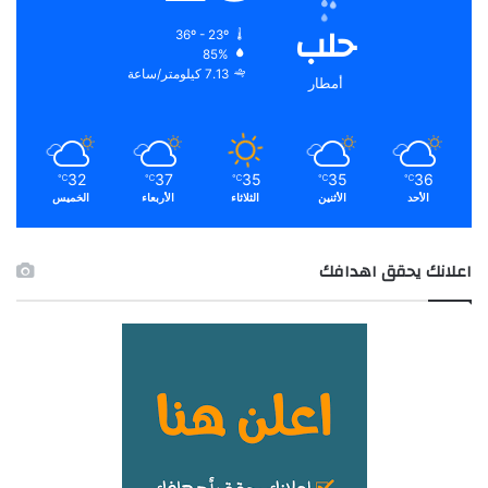
حلب
36º - 23º
85%
7.13 كيلومتر/ساعة
أمطار
32
37
35
35
36
℃
℃
℃
℃
℃
الأحد
الأثنين
الثلاثاء
الأربعاء
الخميس
اعلانك يحقق اهدافك