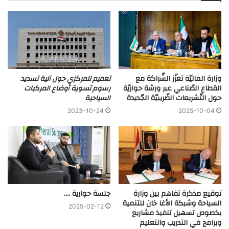
وزارة الماليّة تعزّز الشّراكة مع
تعميم للمركزي حول آلية تسديد
القطاع الصّناعي عبر ورشة حواريّة
رسوم تسوية أوضاع المركبات
حول التّشريعات الضّريبيّة الجّديدة
السياحية
2023-10-24
2025-10-04
توقيع مذكرة تفاهم بين وزارة
جلسة حوارية ….
السياحة وشبكة الأغا خان للتنمية
2025-02-12
بخصوص تسهيل تنفيذ مشاريع
وبرامج في التدريب والتعليم