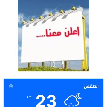
الطقس
23
℃