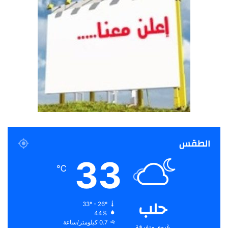
الطقس
33
℃
حلب
33º - 26º
44%
0.7 كيلومتر/ساعة
غيوم متفرقة