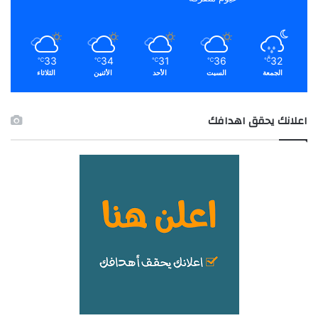
33
34
31
36
32
℃
℃
℃
℃
℃
الجمعة
السبت
الأحد
الأثنين
الثلاثاء
اعلانك يحقق اهدافك