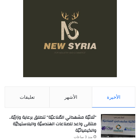
الأخيرة
الأشهر
تعليقات
“ثلاثيّة مشهداني الصّناعيّة” تنطلق برعاية وزاريّة..
ملتقى واعد للصناعات الهندسيّة والبلاستيكيّة
والكيميائيّة
منذ 3 ساعات