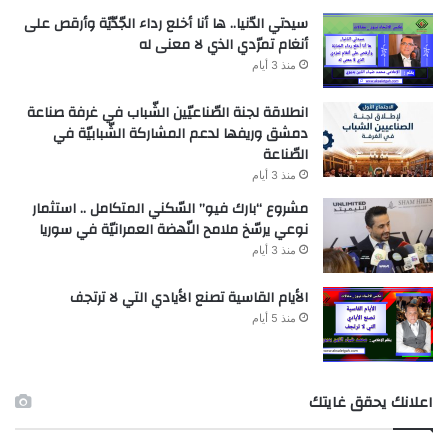
سيدتي الدّنيا.. ها أنا أخلع رداء الجّدّيّة وأرقص على
أنغام تمرّدي الذي لا معنى له
منذ 3 أيام
انطلاقة لجنة الصّناعيّين الشّباب في غرفة صناعة
دمشق وريفها لدعم المشاركة الشّبابيّة في
الصّناعة
منذ 3 أيام
مشروع “بارك فيو” السّكني المتكامل .. استثمار
نوعي يرسّخ ملامح النّهضة العمرانيّة في سوريا
منذ 3 أيام
الأيام القاسية تصنع الأيادي التي لا ترتجف
منذ 5 أيام
اعلانك يحقق غايتك