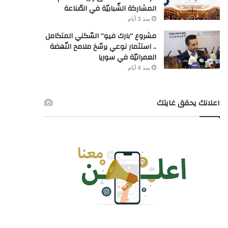
المشاركة الشّبابيّة في الصّناعة
منذ 3 أيام
مشروع “بارك فيو” السّكني المتكامل
.. استثمار نوعي يرسّخ ملامح النّهضة
العمرانيّة في سوريا
منذ 4 أيام
اعلانك يحقق غايتك