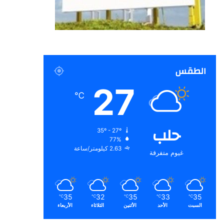
الطقس
27
℃
حلب
35º - 27º
77%
2.63 كيلومتر/ساعة
غيوم متفرقة
35
32
35
33
35
℃
℃
℃
℃
℃
السبت
الأحد
الأثنين
الثلاثاء
الأربعاء