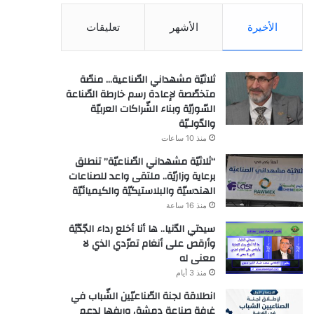
الأخيرة
الأشهر
تعليقات
ثلاثيّة مشهداني الصّناعية… منصّة
متخصّصة لإعادة رسم خارطة الصّناعة
السّوريّة وبناء الشّراكات العربيّة
والدّولـيّة
منذ 10 ساعات
“ثلاثيّة مشهداني الصّناعيّة” تنطلق
برعاية وزاريّة.. ملتقى واعد للصناعات
الهندسيّة والبلاستيكيّة والكيميائيّة
منذ 16 ساعة
سيدتي الدّنيا.. ها أنا أخلع رداء الجّدّيّة
وأرقص على أنغام تمرّدي الذي لا
معنى له
منذ 3 أيام
انطلاقة لجنة الصّناعيّين الشّباب في
غرفة صناعة دمشق وريفها لدعم