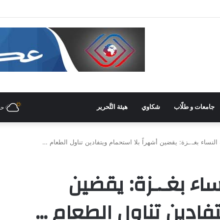
 غرفة صناعة دمشق وريفها لدعم المشاركة الشّبابيّة في الصّناعة
جامعات و طلّاب
شكاوي
هيئة التَّحرير
حل
 النساء بغـ.ـزة: يقضين أشهراً بلا استحمام ويتفادين تناول الطعام …
ساء بغـ.ـزة: يقضين
تفادين تناول الطعام …