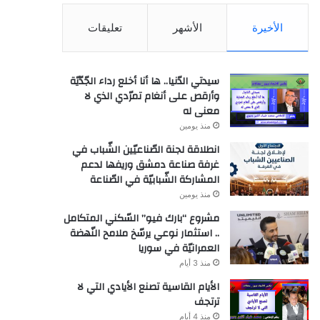
الأخيرة
الأشهر
تعليقات
سيدتي الدّنيا.. ها أنا أخلع رداء الجّدّيّة
وأرقص على أنغام تمرّدي الذي لا
معنى له
منذ يومين
انطلاقة لجنة الصّناعيّين الشّباب في
غرفة صناعة دمشق وريفها لدعم
المشاركة الشّبابيّة في الصّناعة
منذ يومين
مشروع “بارك فيو” السّكني المتكامل
.. استثمار نوعي يرسّخ ملامح النّهضة
العمرانيّة في سوريا
منذ 3 أيام
الأيام القاسية تصنع الأيادي التي لا
ترتجف
منذ 4 أيام