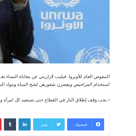
المفوض العام للأونروا، فيليب لازاريني عن معاناة النساء بغـ
استخدام المراحيض ويقصرن شعورهن لشح المياه ومواد النظ
▫️ يجب وقف إطلاق النار في القطاع حتى تستعيد كل امرأة وف
لينكدإن
فيسبوك
تويتر