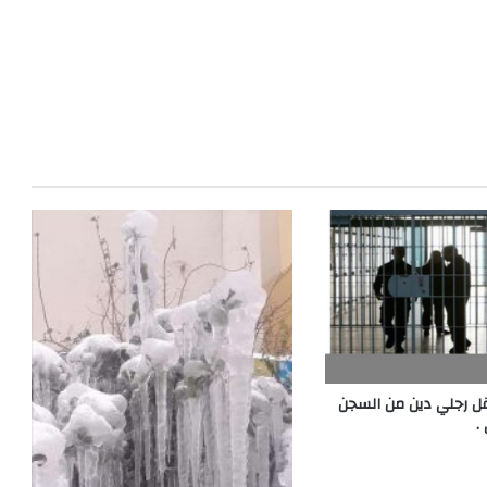
ل رجلي دين من السجن
.