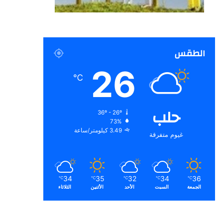
الطقس
26
℃
حلب
36º - 26º
73%
3.49 كيلومتر/ساعة
غيوم متفرقة
34
35
32
34
36
℃
℃
℃
℃
℃
الجمعة
السبت
الأحد
الأثنين
الثلاثاء