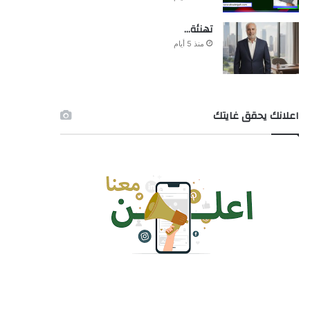
تهنئة…
منذ 5 أيام
اعلانك يحقق غايتك