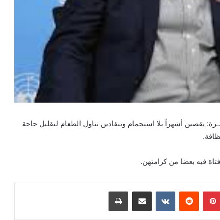
.ـزة: يقضين أشهراً بلا استحمام ويتفادين تناول الطعام لتقليل حاجة
افة.
تاة فيه بعضا من كرامتهن.
بينتيريست
مشاركة عبر البريد
طباعة