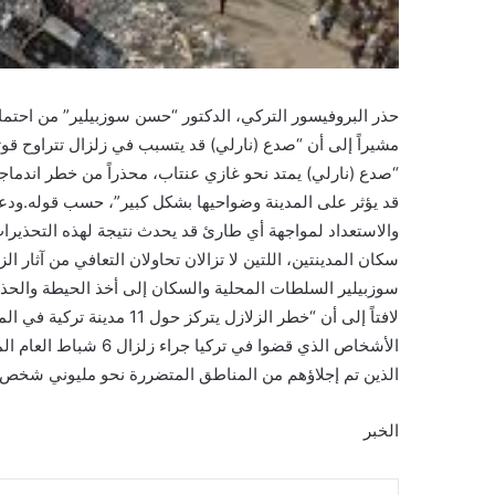
حذر البروفيسور التركي، الدكتور “حسن سوزبيلير” من اح
“صدع (نارلي) يمتد نحو غازي عنتاب، محذراً من خطر اندماج
قد يؤثر على المدينة وضواحيها بشكل كبير”، حسب قوله.ودعا
والاستعداد لمواجهة أي طارئ قد يحدث نتيجة لهذه التحذيرا
سوزبيلير السلطات المحلية والسكان إلى أخذ الحيطة والحذر
الذين تم إجلاؤهم من المناطق المتضررة نحو مليوني شخص، ب
الخبر