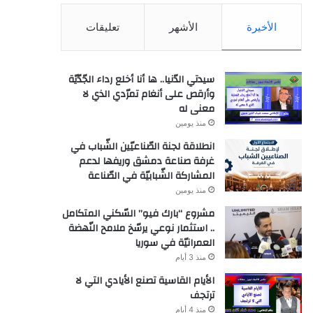
الأخيرة
الأشهر
تعليقات
سيدتي الدّنيا.. ها أنا أخلع رداء الجّدّيّة
وأرقص على أنغام تمرّدي الذي لا
معنى له
منذ يومين
انطلاقة لجنة الصّناعيّين الشّباب في
غرفة صناعة دمشق وريفها لدعم
المشاركة الشّبابيّة في الصّناعة
منذ يومين
مشروع “بارك فيو” السّكني المتكامل
.. استثمار نوعي يرسّخ ملامح النّهضة
العمرانيّة في سوريا
منذ 3 أيام
الأيام القاسية تصنع الأيادي التي لا
ترتجف
منذ 4 أيام