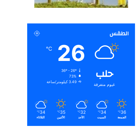
الطقس
26
℃
حلب
36º - 26º
73%
3.49 كيلومتر/ساعة
غيوم متفرقة
34
35
32
34
36
℃
℃
℃
℃
℃
الجمعة
السبت
الأحد
الأثنين
الثلاثاء