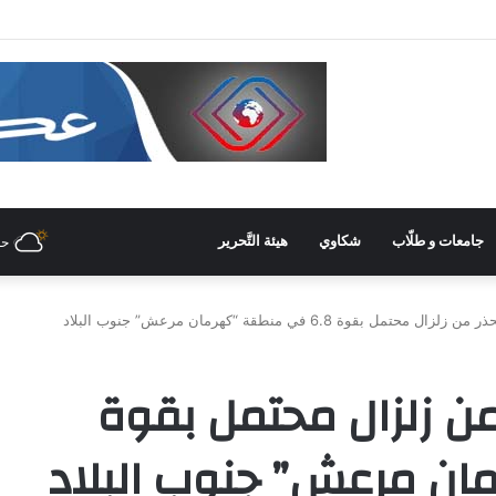
 غرفة صناعة دمشق وريفها لدعم المشاركة الشّبابيّة في الصّناعة
جامعات و طلّاب
شكاوي
هيئة التَّحرير
حل
تمل بقوة 6.8 في منطقة “كهرمان مرعش” جنوب البلاد
من زلزال محتمل بقوة