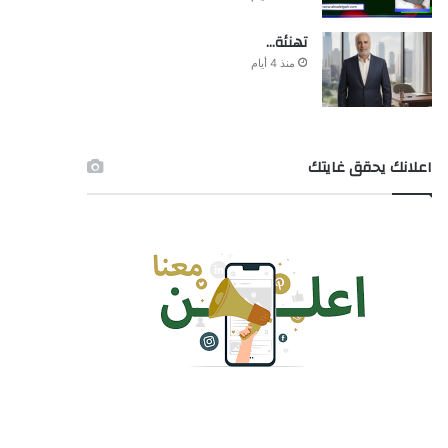
تهنئة…
منذ 4 أيام
اعلانك يحقق غايتك