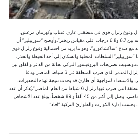
تمال وقوع زلزال قوي في منطقتي غازي عنتاب وكهرمان مرعش،
مشيراً إلى أن “صدع (نارلي) قد يتسبب في زلزال تتراوح قوته بين 6.7 و6.8 درجات على مقياس ريختر”.وأوضح “سوزبيلير” أن
ه مع صدع “ساكشاغوزو”، وهو ما يزيد من احتمالية وقوع زلزال قوي
 “سوزبيلير” السلطات المحلية والسكان إلى أخذ الحيطة والحذر،
ت.وتسببت تصريحات البروفيسور التركي بحالة من الذعر والقلق بين
سكان المدينتين، اللتين لا تزالان تحاولان التعافي من آثار الزلزال المدمر الذي ضرب المنطقة في 6 شباط الماضي.ودعا
، والاستعداد لمواجهة أي طارئ قد يحدث نتيجة لهذه التحذيرات،
لافتاً إلى أن “خطر الزلازل يتركز حول 11 مدينة تركية في المنطقة التي ضرب فيها زلزال 6 شباط من العام الماضي”.يُذكر أن عدد
الأشخاص الذي قضوا في تركيا جراء زلزال 6 شباط العام الماضي، وصل إلى أكثر من 45 ألفاً و 89 شخصاً، وبلغ عدد الأشخاص
حسب إدارة الكوارث والطوارئ التركية “آفاد”.