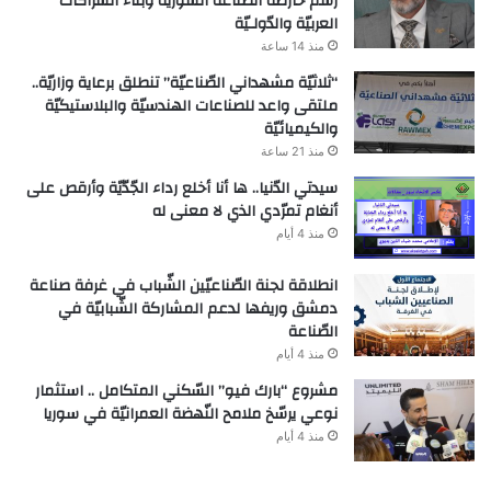
رسم خارطة الصّناعة السّوريّة وبناء الشّراكات
العربيّة والدّولـيّة
منذ 14 ساعة
“ثلاثيّة مشهداني الصّناعيّة” تنطلق برعاية وزاريّة..
ملتقى واعد للصناعات الهندسيّة والبلاستيكيّة
والكيميائيّة
منذ 21 ساعة
سيدتي الدّنيا.. ها أنا أخلع رداء الجّدّيّة وأرقص على
أنغام تمرّدي الذي لا معنى له
منذ 4 أيام
انطلاقة لجنة الصّناعيّين الشّباب في غرفة صناعة
دمشق وريفها لدعم المشاركة الشّبابيّة في
الصّناعة
منذ 4 أيام
مشروع “بارك فيو” السّكني المتكامل .. استثمار
نوعي يرسّخ ملامح النّهضة العمرانيّة في سوريا
منذ 4 أيام