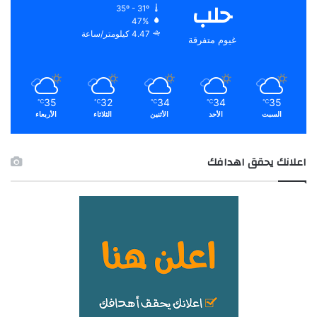
حلب
35º - 31º
47%
4.47 كيلومتر/ساعة
غيوم متفرقة
35
32
34
34
35
℃
℃
℃
℃
℃
السبت
الأحد
الأثنين
الثلاثاء
الأربعاء
اعلانك يحقق اهدافك