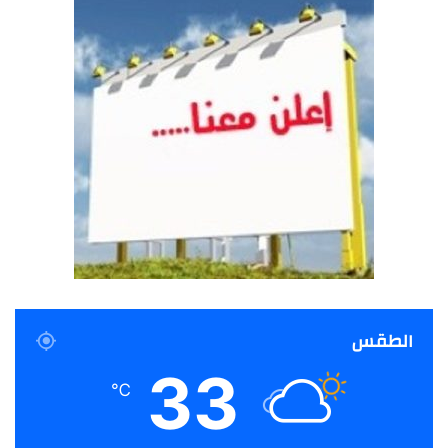
الطقس
33
℃