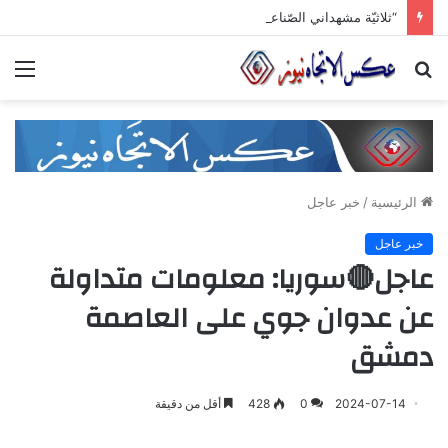
“ثلاثيّة مشهداني الصّناعيّة” تنطلق برعاية وزاريّة.. ملتقى واعد للصناعات الهندسيّة والبلاستيكيّة والكيميائيّة
بحث
الق
عن
الرئيسية
/
خبر عاجل
خبر عاجل
عاجل🔴سوريا: معلومات متداولة
عن عدوان جوي على العاصمة
دمشق
2024-07-14
0
428
أقل من دقيقة