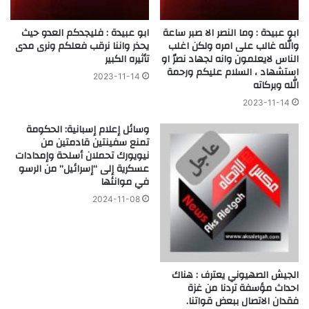
ابو عبيدة : وما النصر الا صبر ساعة
ابو عبيدة : فليجدكم العدو حيث
والله غالب على امره ولكن اغلب
يحذر واننا نرقب فعلكم ونرى مدى
الناس لايعلمون وانه لجهاد نصرٌ او
تأثيره الكبير
استشهاد ، السلام عليكم ورحمة
2023-11-14
الله وبركاته
2023-11-14
وسائل إعلام إسبانية: الحكومة
تمنع سفينتين قادمتين من
نيويورك تحملان أسلحة وإمدادات
عسكرية إلى “إسرائيل” من الرسو
في موانئها
2024-11-08
الجيش الصهيوني يعترف : هناك
احداث مؤسفة تردنا من غزة
فقدان الاتصال ببعض قواتنا.