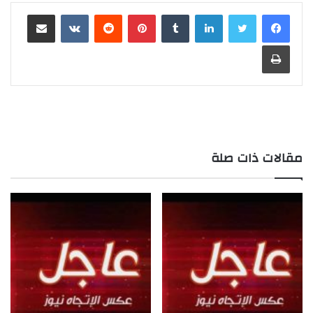
لينكدإن
‏Tumblr
بينتيريست
‏Reddit
‏VKontakte
مشاركة عبر البريد
طباعة
مقالات ذات صلة