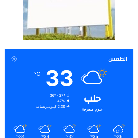
الطقس
33
℃
حلب
36º - 27º
47%
2.38 كيلومتر/ساعة
غيوم متفرقة
34
34
32
35
36
℃
℃
℃
℃
℃