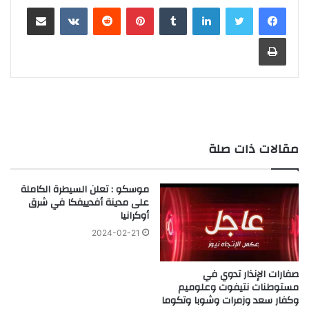
لينكدإن
‏Tumblr
بينتيريست
‏Reddit
‏VKontakte
مشاركة عبر البريد
طباعة
مقالات ذات صلة
موسكو : تعلن السيطرة الكاملة
على مدينة أفدييفكا في شرق
أوكرانيا
2024-02-21
صفارات الإنذار تدوي في
مستوطنات نتيفوت وعلوميم
وكفار سعد وزمرات وشوبا وتكوما