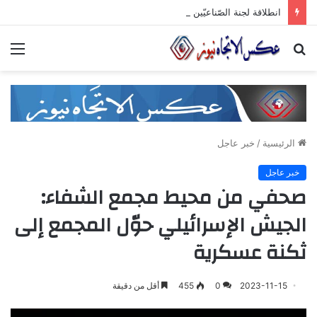
انطلاقة لجنة الصّناعيّين الشّباب في غرفة صناعة دمشق وريفها لدعم المشاركة الشّبابيّة في الصّناعة
بحث
الق
عن
الرئيسية
/
خبر عاجل
خبر عاجل
صحفي من محيط مجمع الشفاء:
الجيش الإسرائيلي حوّل المجمع إلى
ثكنة عسكرية
2023-11-15
0
455
أقل من دقيقة