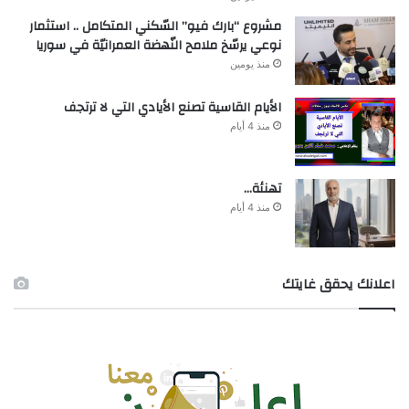
مشروع “بارك فيو” السّكني المتكامل .. استثمار
نوعي يرسّخ ملامح النّهضة العمرانيّة في سوريا
منذ يومين
الأيام القاسية تصنع الأيادي التي لا ترتجف
منذ 4 أيام
تهنئة…
منذ 4 أيام
اعلانك يحقق غايتك