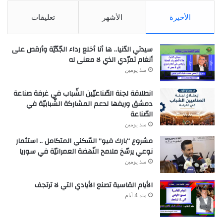
الأخيرة
الأشهر
تعليقات
سيدتي الدّنيا.. ها أنا أخلع رداء الجّدّيّة وأرقص على
أنغام تمرّدي الذي لا معنى له
منذ يومين
انطلاقة لجنة الصّناعيّين الشّباب في غرفة صناعة
دمشق وريفها لدعم المشاركة الشّبابيّة في
الصّناعة
منذ يومين
مشروع “بارك فيو” السّكني المتكامل .. استثمار
نوعي يرسّخ ملامح النّهضة العمرانيّة في سوريا
منذ يومين
الأيام القاسية تصنع الأيادي التي لا ترتجف
منذ 4 أيام