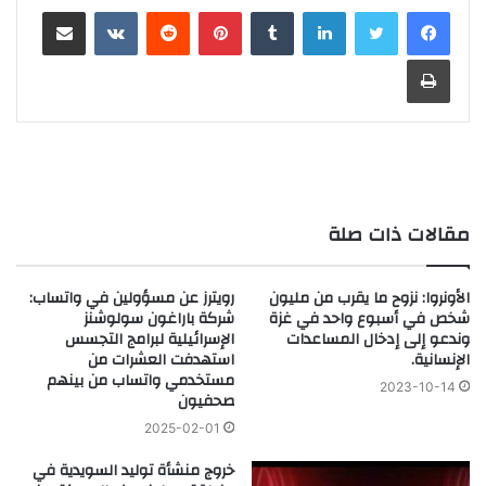
لينكدإن
‏Tumblr
بينتيريست
‏Reddit
‏VKontakte
مشاركة عبر البريد
طباعة
مقالات ذات صلة
الأونروا: نزوح ما يقرب من مليون
رويترز عن مسؤولين في واتساب:
شخص في أسبوع واحد في غزة
شركة باراغون سولوشنز
وندعو إلى إدخال المساعدات
الإسرائيلية لبرامج التجسس
الإنسانية.
استهدفت العشرات من
مستخدمي واتساب من بينهم
2023-10-14
صحفيون
2025-02-01
خروج منشأة توليد السويدية في