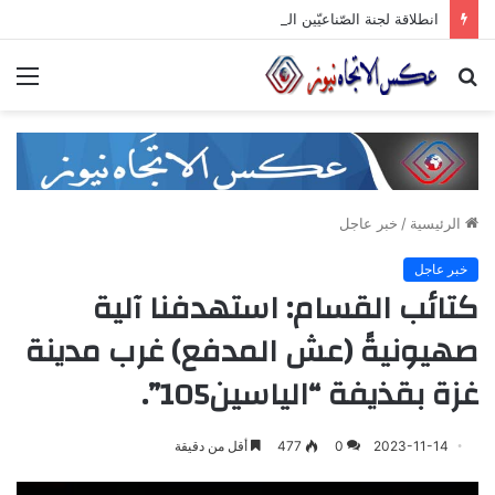
انطلاقة لجنة الصّناعيّين الشّباب في غرفة صناعة دمشق وريفها لدعم المشاركة الشّبابيّة في الصّناعة
بحث
الق
عن
الرئيسية
/
خبر عاجل
خبر عاجل
كتائب القسام: استهدفنا آلية
صهيونيةً (عش المدفع) غرب مدينة
غزة بقذيفة “الياسين105”.
2023-11-14
0
477
أقل من دقيقة