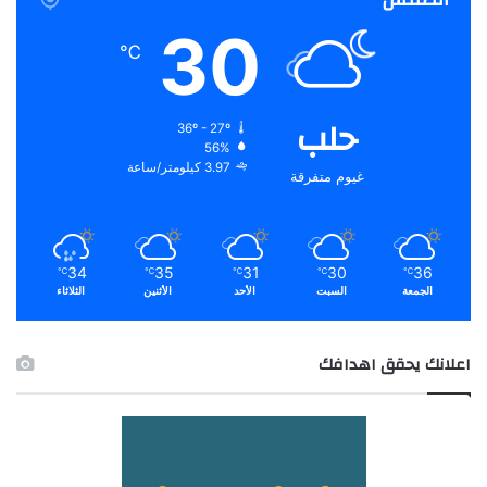
30
℃
حلب
36º - 27º
56%
3.97 كيلومتر/ساعة
غيوم متفرقة
34
35
31
30
36
℃
℃
℃
℃
℃
الجمعة
السبت
الأحد
الأثنين
الثلاثاء
اعلانك يحقق اهدافك