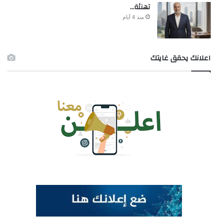
تهنئة…
منذ 4 أيام
اعلانك يحقق غايتك