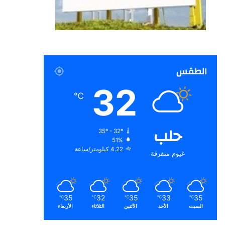
الطقس
32
℃
حلب
35º - 32º
51%
4.22 كيلومتر/ساعة
غيوم متفرقة
35
32
35
33
35
℃
℃
℃
℃
℃
السبت
الأحد
الأثنين
الثلاثاء
الأربعاء