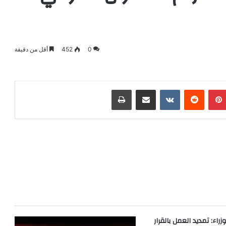
0
452
أقل من دقيقة
بينتيريست
‏Reddit
‏VKontakte
مشاركة عبر البريد
طباعة
اء: تمديد العمل بالقرار