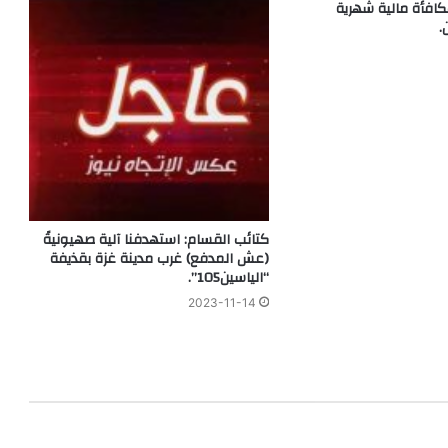
كافأة مالية شهرية
.
كتائب القسام: استهدفنا آلية صهيونيةً
(عش المدفع) غرب مدينة غزة بقذيفة
“الياسين105”.
2023-11-14