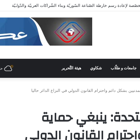
عاية وزاريّة.. ملتقى واعد للصناعات الهندسيّة والبلاستيكيّة والكيميائيّة
جامعات و طلّاب
شكاوي
هيئة التَّحرير
حل
لمدنيين بشكل دائم واحترام القانون الدولي في النزاع الدائر حاليا
متحدة: ينبغي حماية
حترام القانون الدولي