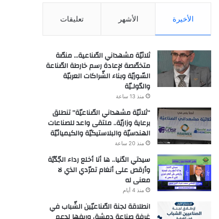
الأخيرة
الأشهر
تعليقات
ثلاثيّة مشهداني الصّناعية… منصّة
متخصّصة لإعادة رسم خارطة الصّناعة
السّوريّة وبناء الشّراكات العربيّة
والدّولـيّة
منذ 13 ساعة
“ثلاثيّة مشهداني الصّناعيّة” تنطلق
برعاية وزاريّة.. ملتقى واعد للصناعات
الهندسيّة والبلاستيكيّة والكيميائيّة
منذ 20 ساعة
سيدتي الدّنيا.. ها أنا أخلع رداء الجّدّيّة
وأرقص على أنغام تمرّدي الذي لا
معنى له
منذ 4 أيام
انطلاقة لجنة الصّناعيّين الشّباب في
غرفة صناعة دمشق وريفها لدعم