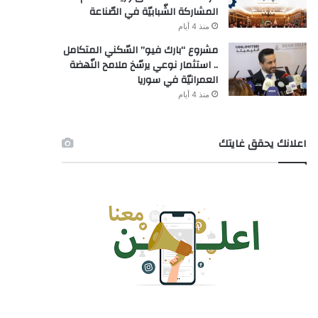
المشاركة الشّبابيّة في الصّناعة
منذ 4 أيام
مشروع “بارك فيو” السّكني المتكامل
.. استثمار نوعي يرسّخ ملامح النّهضة
العمرانيّة في سوريا
منذ 4 أيام
اعلانك يحقق غايتك