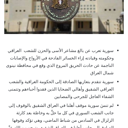
سورية تعرب عن بالغ مشاعر الأسى والحزن للشعب العراقي
وحكومته وقيادته إزاء الخسائر الفادحة في الأرواح والإصابات
الناجمة عن حادث الحريق المروع الذي وقع في محافظة نينوى
شمال العراق
سورية تتقدم بتعازيها الصادقة إلى الحكومة العراقية والشعب
العراقي الشقيق وأهالي الضحايا الذين فقدوا أحباءهم وتتمنى
الشفاء العاجل للجرحى والمصابين
لم تنسَ سورية موقف أهلنا في العراق الشقيق بالوقوف إلى
جانب الشعب السوري في كل ما حلَّ به وخاصّة بعد كارثة
الزلزال في السادس من شباط الماضي، وهي تؤكد وقوفها
الصادق إلى جانب أهلنا في العراق الشقيق وترجو من الله عزَّ