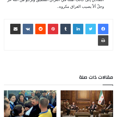
وجلّ ألاّ يصيب العراق مكروه..
لينكدإن
بينتيريست
مشاركة عبر البريد
طباعة
مقالات ذات صلة