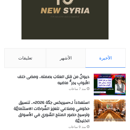
الأخيرة
الأشهر
تعليقات
ديوانُ من قتل العتابَ بصمته.. ومضى خلف
الأبوابِ يجرُّ ماضيه
منذ 7 ساعات
استعداداً لـ«سيريكس جدّة 2026».. تنسيق
حكومي وصناعي لتعزيز الشّراكات الاستثماريّة
وترسيخ حضور المنتج السّوري في الأسواق
الخليجيّة
منذ 9 ساعات