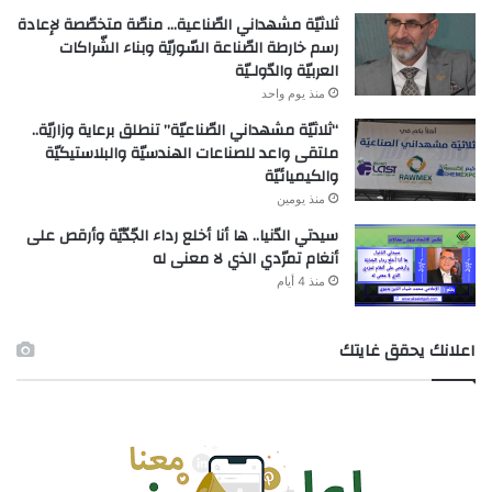
ثلاثيّة مشهداني الصّناعية… منصّة متخصّصة لإعادة
رسم خارطة الصّناعة السّوريّة وبناء الشّراكات
العربيّة والدّولـيّة
منذ يوم واحد
“ثلاثيّة مشهداني الصّناعيّة” تنطلق برعاية وزاريّة..
ملتقى واعد للصناعات الهندسيّة والبلاستيكيّة
والكيميائيّة
منذ يومين
سيدتي الدّنيا.. ها أنا أخلع رداء الجّدّيّة وأرقص على
أنغام تمرّدي الذي لا معنى له
منذ 4 أيام
اعلانك يحقق غايتك