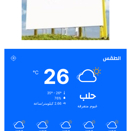
الطقس
26
℃
حلب
35º - 26º
76%
2.66 كيلومتر/ساعة
غيوم متفرقة