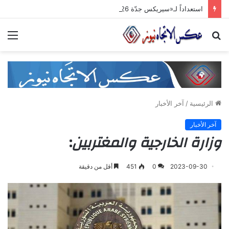
استعداداً لـ«سيريكس جدّة 2026».. تنسيق حكومي وصناعي لتعزيز الشّراكات الاستثماريّة وترسيخ حضور المنتج السّوري في الأسواق الخليجيّة
بحث
الق
عن
الرئيسية
/
آخر الأخبار
آخر الأخبار
وزارة الخارجية والمغتربين
:
2023-09-30
0
451
أقل من دقيقة