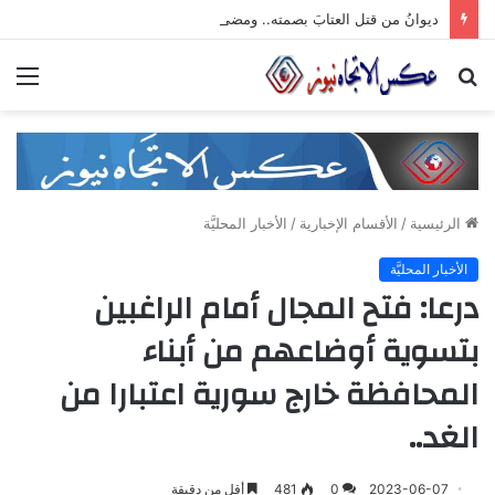
ديوانُ من قتل العتابَ بصمته.. ومضى خلف الأبوابِ يجرُّ ماضيه
بحث
الق
عن
الرئيسية
/
الأقسام الإخبارية
/
الأخبار المحليَّة
الأخبار المحليَّة
درعا: فتح المجال أمام الراغبين
بتسوية أوضاعهم من أبناء
المحافظة خارج سورية اعتبارا من
الغد..
2023-06-07
0
481
أقل من دقيقة