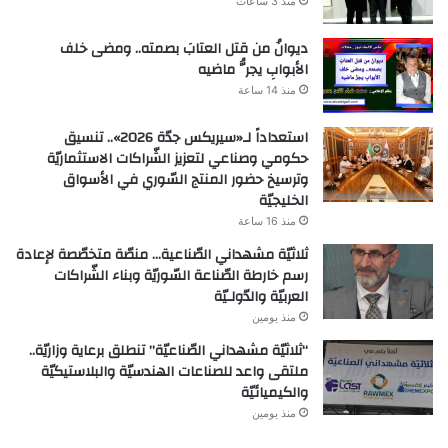
منذ 3 ساعات
ديوانُ من قتل العتابَ بصمته.. ومضى خلف
الأبوابِ يجرُّ ماضيه
منذ 14 ساعة
استعداداً لـ«سيريكس جدّة 2026».. تنسيق
حكومي وصناعي لتعزيز الشّراكات الاستثماريّة
وترسيخ حضور المنتج السّوري في الأسواق
الخليجيّة
منذ 16 ساعة
ثلاثيّة مشهداني الصّناعية… منصّة متخصّصة لإعادة
رسم خارطة الصّناعة السّوريّة وبناء الشّراكات
العربيّة والدّولـيّة
منذ يومين
“ثلاثيّة مشهداني الصّناعيّة” تنطلق برعاية وزاريّة..
ملتقى واعد للصناعات الهندسيّة والبلاستيكيّة
والكيميائيّة
منذ يومين