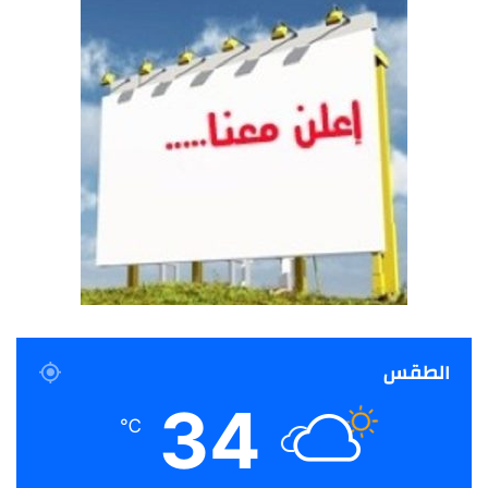
الطقس
34
℃