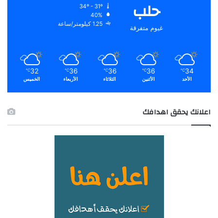
حلب
34º - 31º
40%
1.25 كيلومتر/ساعة
غيوم متفرقة
32
36
36
36
34
℃
℃
℃
℃
℃
الأحد
الأثنين
الثلاثاء
الأربعاء
الخميس
اعلانك يحقق اهدافك