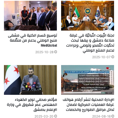
لجنة الزّيوت النّباتيّة في غرفة
توسيع قسم الكلية في مشفى
صناعة دمشق و ريفها تبحث
منبج الوطني بدعم من منظّمة
تحدّيات التّصدير وتوصي بإجراءات
MedGlobal
لدعم المنتج الوطني
2025-10-28
2025-10-07
الإدارة المحلية تنشر أرقام هواتف
مؤتمر صحفي لوزير الكهرباء
غرفة العمليات المركزية لضمان
المهندس عمر شقروق في وزارة
تدخل مرافق الطوارئ والخدمات
الإعلام بدمشق
2024-08-16
2025-03-20