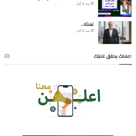
منذ 4 أيام
تهنئة…
منذ 4 أيام
اعلانك يحقق غايتك