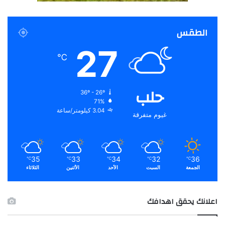
الطقس
27
℃
حلب
36º - 26º
71%
3.04 كيلومتر/ساعة
غيوم متفرقة
35
33
34
32
36
℃
℃
℃
℃
℃
الجمعة
السبت
الأحد
الأثنين
الثلاثاء
اعلانك يحقق اهدافك