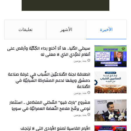
الأخيرة
الأشهر
تعليقات
سيدتي الدّنيا.. ها أنا أخلع رداء الجّدّيّة وأرقص على
أنغام تمرّدي الذي لا معنى له
منذ يومين
انطلاقة لجنة الصّناعيّين الشّباب في غرفة صناعة
دمشق وريفها لدعم المشاركة الشّبابيّة في
الصّناعة
منذ يومين
مشروع “بارك فيو” السّكني المتكامل .. استثمار
نوعي يرسّخ ملامح النّهضة العمرانيّة في سوريا
منذ يومين
الأيام القاسية تصنع الأيادي التي لا ترتجف