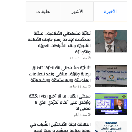
الأخيرة
الأشهر
تعليقات
ثلاثيّة مشهداني الصّناعية… منصّة
متخصّصة لإعادة رسم خارطة الصّناعة
السّوريّة وبناء الشّراكات العربيّة
والدّولـيّة
منذ 15 ساعة
“ثلاثيّة مشهداني الصّناعيّة” تنطلق
برعاية وزاريّة.. ملتقى واعد للصناعات
الهندسيّة والبلاستيكيّة والكيميائيّة
منذ 22 ساعة
سيدتي الدّنيا.. ها أنا أخلع رداء الجّدّيّة
وأرقص على أنغام تمرّدي الذي لا
معنى له
منذ 4 أيام
انطلاقة لجنة الصّناعيّين الشّباب في
غرفة صناعة دمشق وريفها لدعم