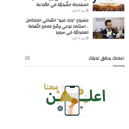
المشاركة الشّبابيّة في الصّناعة
منذ 4 أيام
مشروع “بارك فيو” السّكني المتكامل
.. استثمار نوعي يرسّخ ملامح النّهضة
العمرانيّة في سوريا
منذ 4 أيام
اعلانك يحقق غايتك