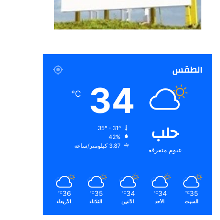
الطقس
34
℃
حلب
35º - 31º
42%
3.87 كيلومتر/ساعة
غيوم متفرقة
36
35
34
34
35
℃
℃
℃
℃
℃
السبت
الأحد
الأثنين
الثلاثاء
الأربعاء