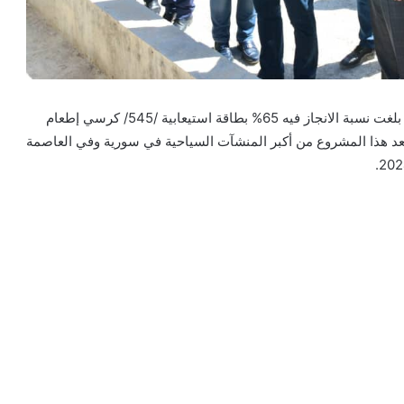
تضمنت الجولة زيارة إلى مشروع فندق ياسمين الشام الذي بلغت نسبة الانجاز فيه 65% بطاقة استيعابية /545/ كرسي إطعام
س نجوم ويعد هذا المشروع من أكبر المنشآت السياحية في سورية وفي العاصمة