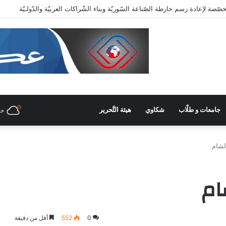
عاية وزاريّة.. ملتقى واعد للصناعات الهندسيّة والبلاستيكيّة والكيميائيّة
جامعات و طلّاب
شكاوي
هيئة التَّحرير
حل
لشام
ام
0
552
أقل من دقيقة