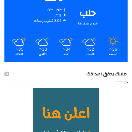
حلب
36º - 26º
71%
3.04 كيلومتر/ساعة
غيوم متفرقة
35
33
34
32
36
℃
℃
℃
℃
℃
الجمعة
السبت
الأحد
الأثنين
الثلاثاء
اعلانك يحقق اهدافك