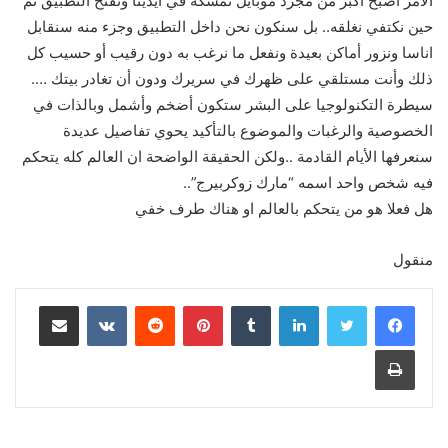
الأمر أصبح أكبر من مجرد موبايل نمسكه في أيدينا ونفتح التطبيق تم
حين نكتفي نغلقه.. بل سنكون نحن داخل التطبيق وجزء منه سنقابل
اناسا ونزور أماكن بعيدة ونفعل ما نرغب به دون رقيب أو حسيب كل
ذلك وأنت مستلقي على ظهرك في سريرك ودون أن تغادر بيتك ….
سيطرة التكنولوجيا على البشر ستكون أضخم وأشمل وبالذات في
الخصوصية والرغبات والموضوع بالتأكيد يحوي تفاصيل عديدة
سنعرفها الأيام القادمة ..ولكن الحقيقة الواضحة ان العالم كله يتحكم
فيه شخص واحد اسمه “مارك زوكربيرج”..
هل فعلا هو من يتحكم بالعالم او هناك طرف خفي
منقول
لينكدإن
‏Tumblr
بينتيريست
‏Reddit
‏VKontakte
مشاركة عبر البريد
طباعة