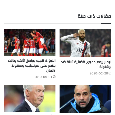
مقالات ذات صلة
الليغ 1: انجيه يواصل تألقه ونانت
نيمار يرفع دعوى قضائية ثالثة ضد
ينتصر على مونبيلييه وسقوط
برشلونة
لاميان
2020-02-28
2019-09-01