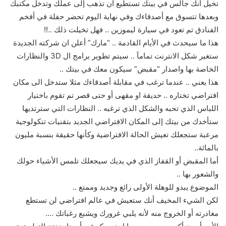
تخيل أنك جالس في بيتك تستطيع أن تذهب إلى عملك وتدخل مكتبك
وبعدها تتسوق مع أصدقاءك وفي نهاية اليوم تحضر حفلة في أفخم
الفنادق تم تعود في سيارة ليموزين .. فهل تخيلت ذلك ..!!
هذا ما سيحدث في الأيام القادمة .. “مارك” أعلن ان شركته الجديدة
ستغير شكل الانترنت تمامآ .. سيتم تطوير برامج ال 3D والنظارات
الخاصة بها واصدار “مقبض” سيكون معك في بيتك ..
هذا يعني .. عندما ترغب في مقابلة أصدقاءك مثلا ستدخل الى مكان
افتراضي تختاره .. حديقة او مقهى أو حتى قصر تم تقوم باختيار
اللباس الذي تحبه والشكل الذي ترغبه .. النظارات التي سترتديها
ستأخدك من بيتك إلى المكان الافتراضي الجديد بتقنيات تنكولوجية
مرعبة ستجعلك تعيش الحالة الافتراضية وكأنها حقيقة بنسبة مليون
بالمائة..
أما المقبض أو القفاز الذي في يديك سيجعلك تلمس الأشياء حولك
والشعور بها ..
الموضوع يبدو للوهلة الأولى رائع وجديد وممتع ..
لكن الشيء المخيف أنك ستعيش في عالم افتراضي لن تستطع
مغادرته أو الخروج منه لأنه يلبي غرورك ويشبع رغباتك ….