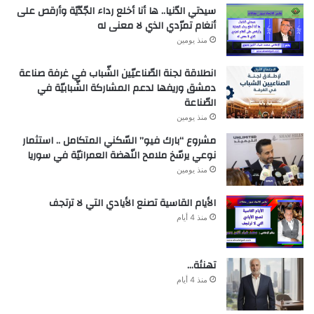
سيدتي الدّنيا.. ها أنا أخلع رداء الجّدّيّة وأرقص على
أنغام تمرّدي الذي لا معنى له
منذ يومين
انطلاقة لجنة الصّناعيّين الشّباب في غرفة صناعة
دمشق وريفها لدعم المشاركة الشّبابيّة في
الصّناعة
منذ يومين
مشروع “بارك فيو” السّكني المتكامل .. استثمار
نوعي يرسّخ ملامح النّهضة العمرانيّة في سوريا
منذ يومين
الأيام القاسية تصنع الأيادي التي لا ترتجف
منذ 4 أيام
تهنئة…
منذ 4 أيام